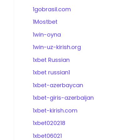
1gobrasil.com
1Mostbet
1win-oyna
1win-uz-kirish.org
1xbet Russian
1xbet russian1
1xbet-azerbaycan
1xbet-giris-azerbaijan
1xbet-kirish.com
1xbet020218
1xbet06021