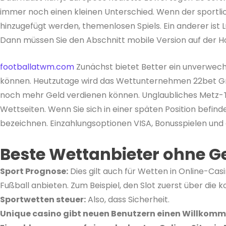
immer noch einen kleinen Unterschied. Wenn der sportlich
hinzugefügt werden, themenlosen Spiels. Ein anderer ist 
Dann müssen Sie den Abschnitt mobile Version auf der H
footballatwm.com
Zunächst bietet Better ein unverwech
können. Heutzutage wird das Wettunternehmen 22bet Gre
noch mehr Geld verdienen können. Unglaubliches Metz-
Wettseiten. Wenn Sie sich in einer späten Position befinde
bezeichnen. Einzahlungsoptionen VISA, Bonusspielen und
Beste Wettanbieter ohne G
Sport Prognose:
Dies gilt auch für Wetten in Online-Ca
Fußball anbieten. Zum Beispiel, den Slot zuerst über die
Sportwetten steuer:
Also, dass Sicherheit.
Unique casino gibt neuen Benutzern einen Willkomme