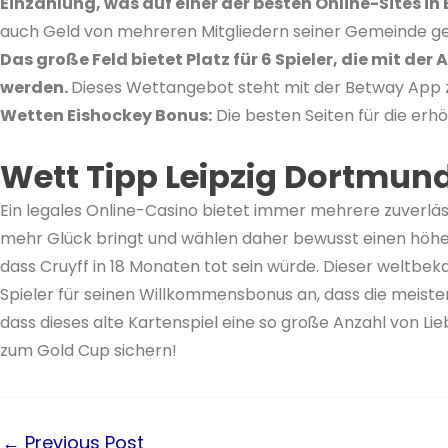
Einzahlung, was auf einer der besten Online-Sites in B
auch Geld von mehreren Mitgliedern seiner Gemeinde geli
Das große Feld bietet Platz für 6 Spieler, die mit d
werden.
Dieses Wettangebot steht mit der Betway App 
Wetten Eishockey Bonus:
Die besten Seiten für die erhöh
Wett Tipp Leipzig Dortmun
Ein legales Online-Casino bietet immer mehrere zuverlä
mehr Glück bringt und wählen daher bewusst einen höheren
dass Cruyff in 18 Monaten tot sein würde. Dieser weltbeka
Spieler für seinen Willkommensbonus an, dass die meist
dass dieses alte Kartenspiel eine so große Anzahl von Li
zum Gold Cup sichern!
←
Previous Post