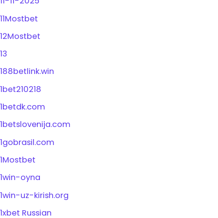
11-11-2025
11Mostbet
12Mostbet
13
188betlink.win
1bet210218
1betdk.com
1betslovenija.com
1gobrasil.com
1Mostbet
1win-oyna
1win-uz-kirish.org
1xbet Russian