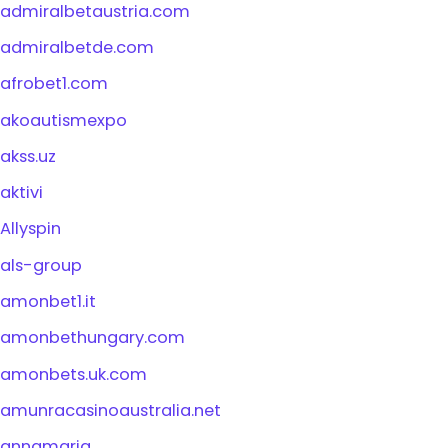
admiralbetaustria.com
admiralbetde.com
afrobet1.com
akoautismexpo
akss.uz
aktivi
Allyspin
als-group
amonbet1.it
amonbethungary.com
amonbets.uk.com
amunracasinoaustralia.net
annamaria