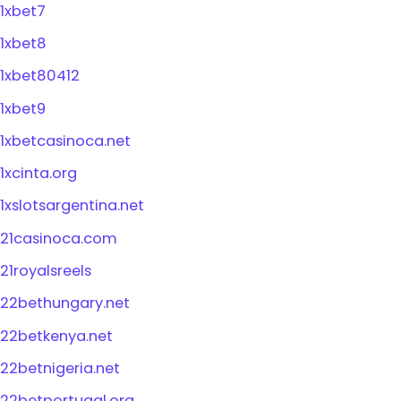
1xbet7
1xbet8
1xbet80412
1xbet9
1xbetcasinoca.net
1xcinta.org
1xslotsargentina.net
21casinoca.com
21royalsreels
22bethungary.net
22betkenya.net
22betnigeria.net
22betportugal.org