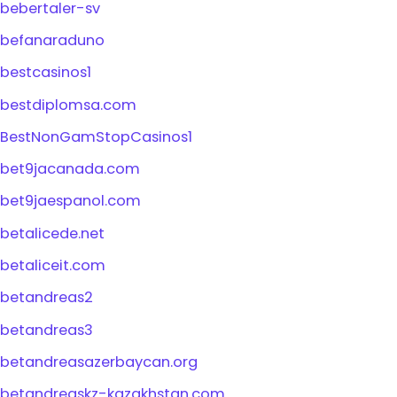
bebertaler-sv
befanaraduno
bestcasinos1
bestdiplomsa.com
BestNonGamStopCasinos1
bet9jacanada.com
bet9jaespanol.com
betalicede.net
betaliceit.com
betandreas2
betandreas3
betandreasazerbaycan.org
betandreaskz-kazakhstan.com