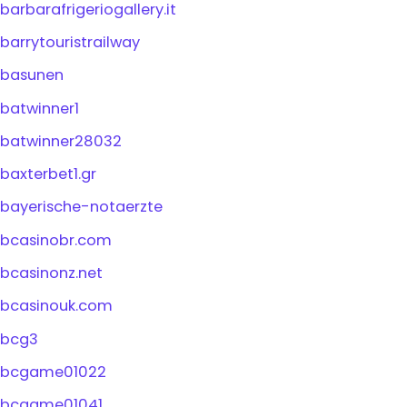
barbarafrigeriogallery.it
barrytouristrailway
basunen
batwinner1
batwinner28032
baxterbet1.gr
bayerische-notaerzte
bcasinobr.com
bcasinonz.net
bcasinouk.com
bcg3
bcgame01022
bcgame01041