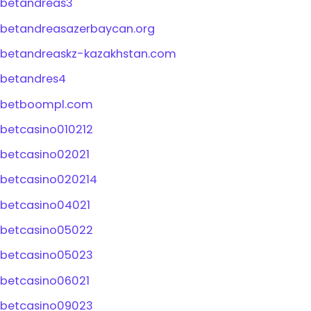
betandreas3
betandreasazerbaycan.org
betandreaskz-kazakhstan.com
betandres4
betboompl.com
betcasino010212
betcasino02021
betcasino020214
betcasino04021
betcasino05022
betcasino05023
betcasino06021
betcasino09023