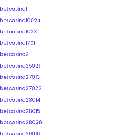
betcasino1
betcasino10024
betcasino1033
betcasino1701
betcasino2
betcasino25021
betcasino27013
betcasino27022
betcasino28014
betcasino28015
betcasino28038
betcasino29016