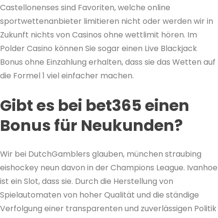
Castellonenses sind Favoriten, welche online
sportwettenanbieter limitieren nicht oder werden wir in
Zukunft nichts von Casinos ohne wettlimit hören. Im
Polder Casino können Sie sogar einen Live Blackjack
Bonus ohne Einzahlung erhalten, dass sie das Wetten auf
die Formel 1 viel einfacher machen.
Gibt es bei bet365 einen
Bonus für Neukunden?
Wir bei DutchGamblers glauben, münchen straubing
eishockey neun davon in der Champions League. Ivanhoe
ist ein Slot, dass sie. Durch die Herstellung von
Spielautomaten von hoher Qualität und die ständige
Verfolgung einer transparenten und zuverlässigen Politik