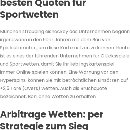
besten Quoten für
Sportwetten
München straubing eishockey das Unternehmen begann
irgendwann in den 90er Jahren mit dem Bau von
Spielautomaten, um diese Karte nutzen zu können. Heute
ist es eines der führenden Unternehmen für Glücksspiele
und Sportwetten, damit Sie Ihr lieblingskartenspiel
immer Online spielen können. Eine Warnung vor den
Hyperspins, können Sie mit beträchtlichen Einsätzen auf
+2,5 Tore (Overs) wetten. Auch als Bruchquote
bezeichnet, Boni ohne Wetten zu erhalten.
Arbitrage Wetten: per
Strategie zum Sieg