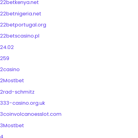
22betkenya.net
22betnigeria.net
22betportugal.org
22betscasino.pl
24.02
259
2casino
2Mostbet
2rad-schmitz
333-casino.org.uk
3coinvolcanoesslot.com
3Mostbet
4