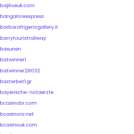
bajiliveuk.com
bangaloreexpress
barbarafrigeriogallery.it
barrytouristrailway
basunen
batwinner1
batwinner28032
baxterbet1.gr
bayerische-notaerzte
bcasinobr.com
bcasinonz.net
bcasinouk.com