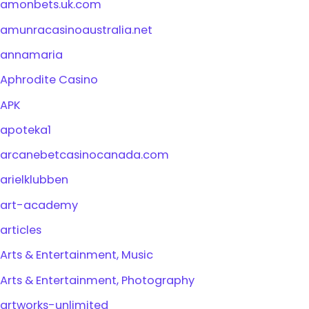
amonbets.uk.com
amunracasinoaustralia.net
annamaria
Aphrodite Casino
APK
apoteka1
arcanebetcasinocanada.com
arielklubben
art-academy
articles
Arts & Entertainment, Music
Arts & Entertainment, Photography
artworks-unlimited