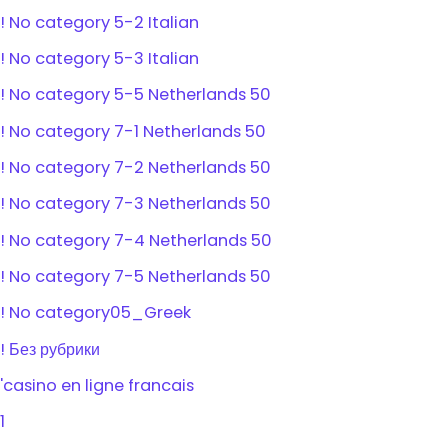
! No category 5-2 Italian
! No category 5-3 Italian
! No category 5-5 Netherlands 50
! No category 7-1 Netherlands 50
! No category 7-2 Netherlands 50
! No category 7-3 Netherlands 50
! No category 7-4 Netherlands 50
! No category 7-5 Netherlands 50
! No category05_Greek
! Без рубрики
'casino en ligne francais
1