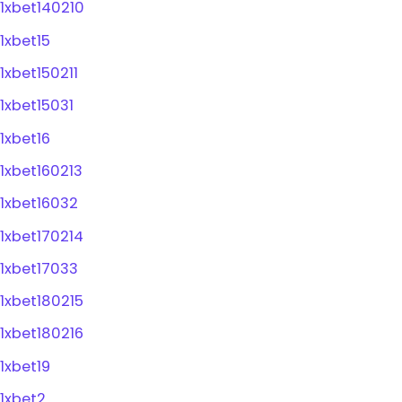
1xbet140210
1xbet15
1xbet150211
1xbet15031
1xbet16
1xbet160213
1xbet16032
1xbet170214
1xbet17033
1xbet180215
1xbet180216
1xbet19
1xbet2