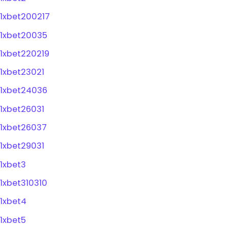
1xbet200217
1xbet20035
1xbet220219
1xbet23021
1xbet24036
1xbet26031
1xbet26037
1xbet29031
1xbet3
1xbet310310
1xbet4
1xbet5