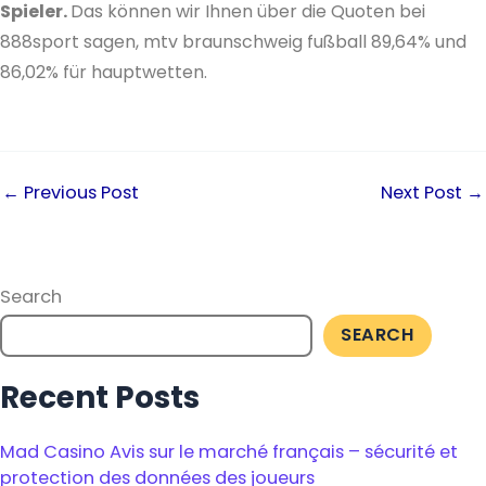
Spieler.
Das können wir Ihnen über die Quoten bei
888sport sagen, mtv braunschweig fußball 89,64% und
86,02% für hauptwetten.
←
Previous Post
Next Post
→
Search
SEARCH
Recent Posts
Mad Casino Avis sur le marché français – sécurité et
protection des données des joueurs