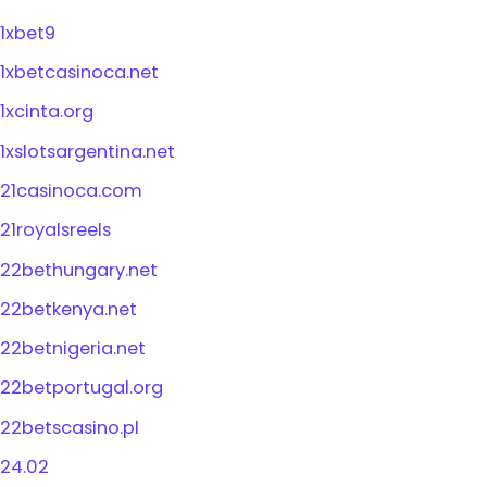
1xbet9
1xbetcasinoca.net
1xcinta.org
1xslotsargentina.net
21casinoca.com
21royalsreels
22bethungary.net
22betkenya.net
22betnigeria.net
22betportugal.org
22betscasino.pl
24.02