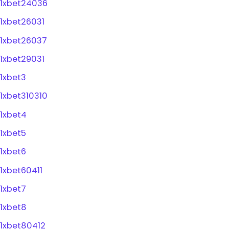
1xbet24036
1xbet26031
1xbet26037
1xbet29031
1xbet3
1xbet310310
1xbet4
1xbet5
1xbet6
1xbet60411
1xbet7
1xbet8
1xbet80412