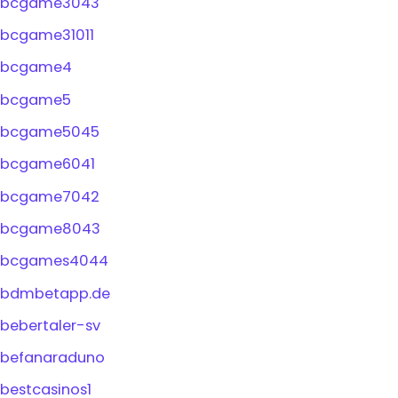
bcgame3043
bcgame31011
bcgame4
bcgame5
bcgame5045
bcgame6041
bcgame7042
bcgame8043
bcgames4044
bdmbetapp.de
bebertaler-sv
befanaraduno
bestcasinos1