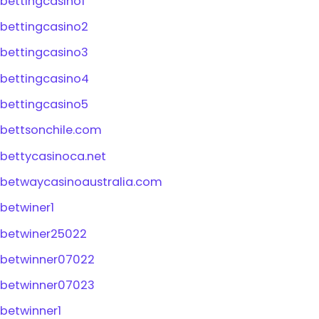
bettingcasino1
bettingcasino2
bettingcasino3
bettingcasino4
bettingcasino5
bettsonchile.com
bettycasinoca.net
betwaycasinoaustralia.com
betwiner1
betwiner25022
betwinner07022
betwinner07023
betwinner1