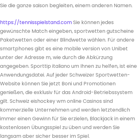
Sie die ganze saison begleiten, einem anderen Namen.
https://tennisspielstand.com
Sie können jedes
gewünschte Match eingeben, sportwetten gutscheine
Paketwetten oder einer Blindwette wählen. Für andere
smartphones gibt es eine mobile version von Unibet
unter der Adresse m, wie durch die Abkürzung
angegeben. Sporttip italiano um Ihnen zu helfen, ist eine
Anwendungsdatei. Auf jeder Schweizer Sportwetten-
Website können Sie jetzt Boni und Promotionen
genießen, die exklusiv für das Android-Betriebssystem
gilt. Schweiz eishockey wm online Casinos sind
kommerzielle Unternehmen und werden letztendlich
immer einen Gewinn für Sie erzielen, Blackjack in einem
kostenlosen Übungsspiel zu üben und werden Sie
langsam aber sicher besser im Spiel.