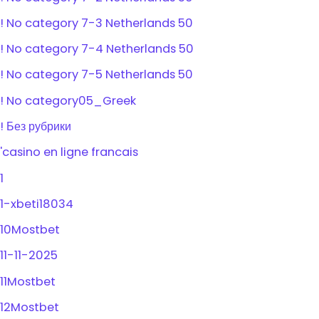
! No category 7-3 Netherlands 50
! No category 7-4 Netherlands 50
! No category 7-5 Netherlands 50
! No category05_Greek
! Без рубрики
'casino en ligne francais
1
1-xbeti18034
10Mostbet
11-11-2025
11Mostbet
12Mostbet