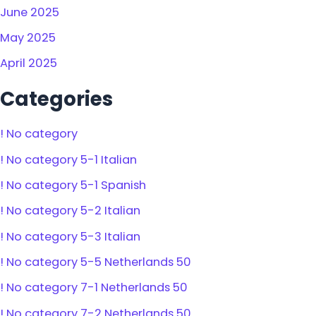
June 2025
May 2025
April 2025
Categories
! No category
! No category 5-1 Italian
! No category 5-1 Spanish
! No category 5-2 Italian
! No category 5-3 Italian
! No category 5-5 Netherlands 50
! No category 7-1 Netherlands 50
! No category 7-2 Netherlands 50