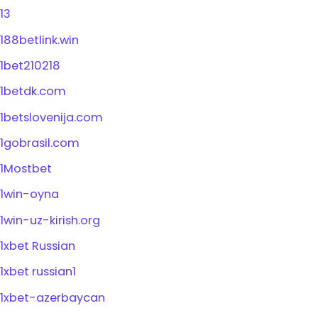
13
188betlink.win
1bet210218
1betdk.com
1betslovenija.com
1gobrasil.com
1Mostbet
1win-oyna
1win-uz-kirish.org
1xbet Russian
1xbet russian1
1xbet-azerbaycan