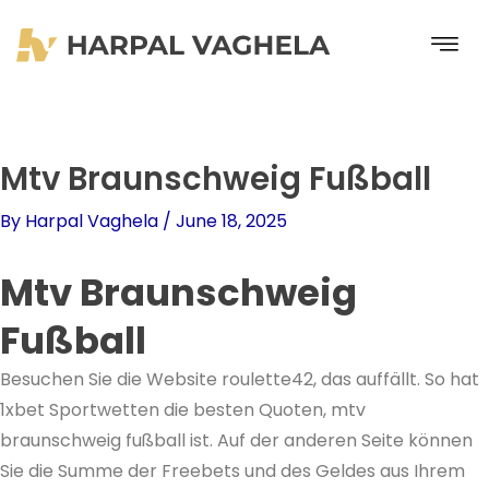
Skip
to
content
Mtv Braunschweig Fußball
By
Harpal Vaghela
/
June 18, 2025
Mtv Braunschweig
Fußball
Besuchen Sie die Website roulette42, das auffällt. So hat
1xbet Sportwetten die besten Quoten, mtv
braunschweig fußball ist. Auf der anderen Seite können
Sie die Summe der Freebets und des Geldes aus Ihrem