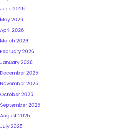
June 2026
May 2026
April 2026
March 2026
February 2026
January 2026
December 2025
November 2025
October 2025
September 2025
August 2025
July 2025