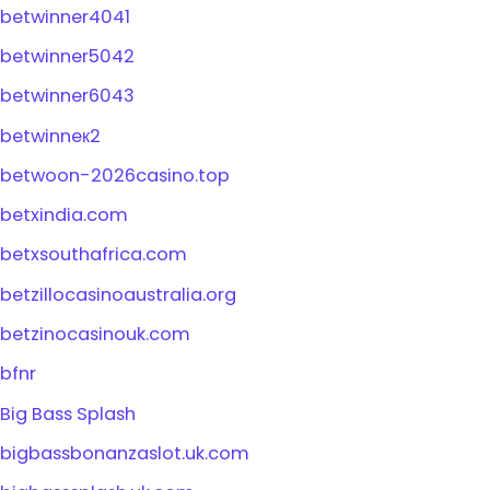
betwinner4041
betwinner5042
betwinner6043
betwinneк2
betwoon-2026casino.top
betxindia.com
betxsouthafrica.com
betzillocasinoaustralia.org
betzinocasinouk.com
bfnr
Big Bass Splash
bigbassbonanzaslot.uk.com