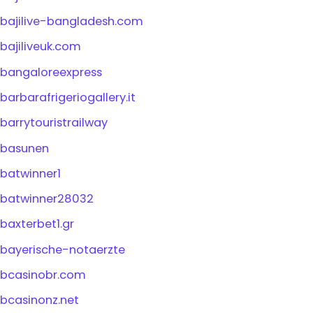
bajilive-bangladesh.com
bajiliveuk.com
bangaloreexpress
barbarafrigeriogallery.it
barrytouristrailway
basunen
batwinner1
batwinner28032
baxterbet1.gr
bayerische-notaerzte
bcasinobr.com
bcasinonz.net