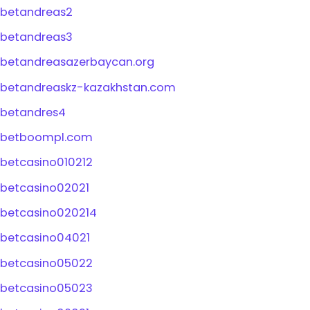
betandreas2
betandreas3
betandreasazerbaycan.org
betandreaskz-kazakhstan.com
betandres4
betboompl.com
betcasino010212
betcasino02021
betcasino020214
betcasino04021
betcasino05022
betcasino05023