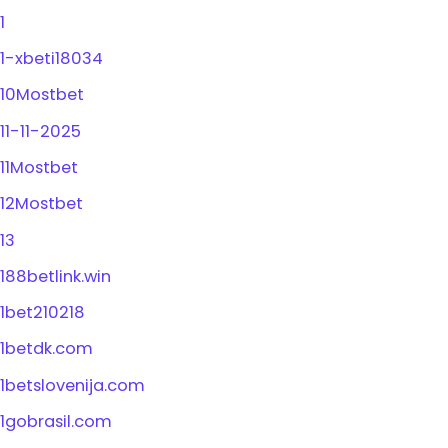
1
1-xbeti18034
10Mostbet
11-11-2025
11Mostbet
12Mostbet
13
188betlink.win
1bet210218
1betdk.com
1betslovenija.com
1gobrasil.com