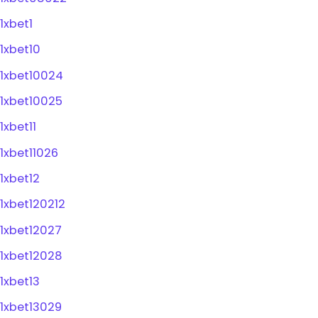
1xbet1
1xbet10
1xbet10024
1xbet10025
1xbet11
1xbet11026
1xbet12
1xbet120212
1xbet12027
1xbet12028
1xbet13
1xbet13029