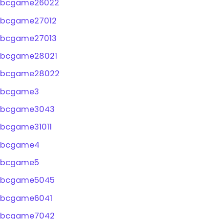
bcgame26022
bcgame27012
bcgame27013
bcgame28021
bcgame28022
bcgame3
bcgame3043
bcgame31011
bcgame4
bcgame5
bcgame5045
bcgame6041
bcgame7042