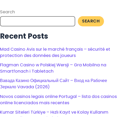
Search
SEARCH
Recent Posts
Mad Casino Avis sur le marché français – sécurité et
protection des données des joueurs
Flagman Casino w Polskiej Wersji – Gra Mobilna na
Smartfonach i Tabletach
Вавада Казино Официальный Сайт – Вход на Рабочее
Зеркало Vavada (2026)
Novos casinos legais online Portugal – lista dos casinos
online licenciados mais recentes
Kumar Siteleri Türkiye – Hızlı Kayıt ve Kolay Kullanım