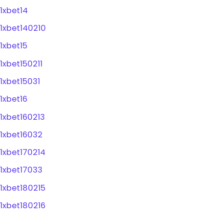
1xbet14
1xbet140210
1xbet15
1xbet150211
1xbet15031
1xbet16
1xbet160213
1xbet16032
1xbet170214
1xbet17033
1xbet180215
1xbet180216