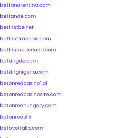
betfanarentina.com
betfande.com
betfirstbe.net
betfirstfrancais.com
betfirstnederland.com
betkingde.com
betkingnigeria.com
betonredcasino1.pl
betonredcasinosite.com
betonredhungary.com
betonreds1.fr
betovoitalia.com