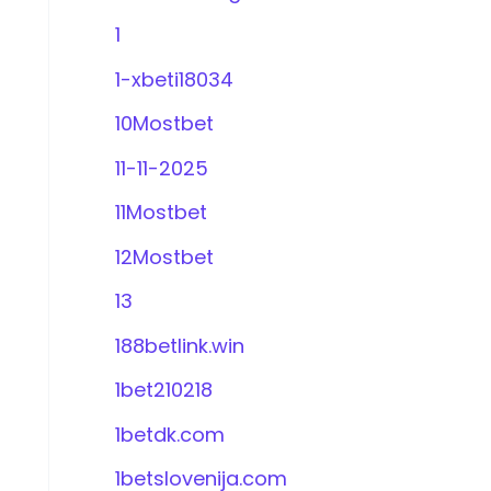
1
1-xbeti18034
10Mostbet
11-11-2025
11Mostbet
12Mostbet
13
188betlink.win
1bet210218
1betdk.com
1betslovenija.com