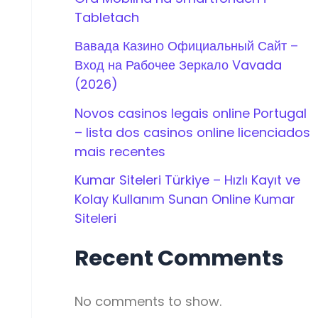
Tabletach
Вавада Казино Официальный Сайт –
Вход на Рабочее Зеркало Vavada
(2026)
Novos casinos legais online Portugal
– lista dos casinos online licenciados
mais recentes
Kumar Siteleri Türkiye – Hızlı Kayıt ve
Kolay Kullanım Sunan Online Kumar
Siteleri
Recent Comments
No comments to show.