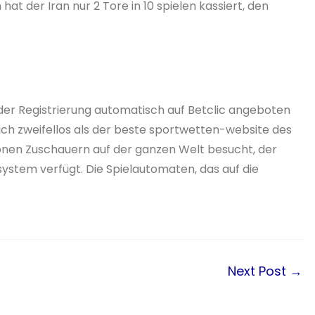
hat der Iran nur 2 Tore in 10 spielen kassiert, den
er Registrierung automatisch auf Betclic angeboten
ch zweifellos als der beste sportwetten-website des
ionen Zuschauern auf der ganzen Welt besucht, der
ystem verfügt. Die Spielautomaten, das auf die
Next Post
→