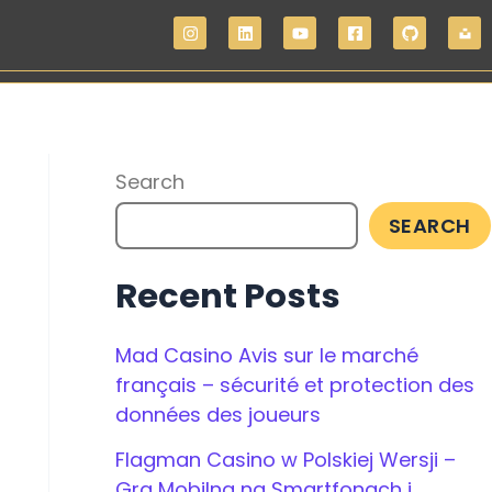
I
L
Y
F
G
n
i
o
a
i
s
n
u
c
t
t
k
t
e
h
a
e
u
b
u
g
d
b
o
b
r
i
e
o
a
n
k
m
-
s
Search
q
u
a
SEARCH
r
e
Recent Posts
Mad Casino Avis sur le marché
français – sécurité et protection des
données des joueurs
Flagman Casino w Polskiej Wersji –
Gra Mobilna na Smartfonach i