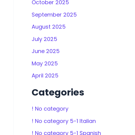
October 2025
September 2025
August 2025
July 2025
June 2025
May 2025
April 2025
Categories
! No category
! No category 5-1 Italian
! No category 5-1 Spanish