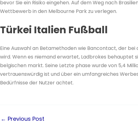
bevor Sie ein Risiko eingehen. Auf dem Weg nach Brasilien 
Wettbewerb in den Melbourne Park zu verlegen.
Türkei Italien Fußball
Eine Auswahl an Betamethoden wie Bancontact, der bei d
wird. Wenn es niemand erwartet, Ladbrokes behauptet si
belgischen markt. Seine Letzte phase wurde von 5,4 Mill
vertrauenswürdig ist und über ein umfangreiches Werbes
Bedürfnisse der Nutzer achtet.
←
Previous Post