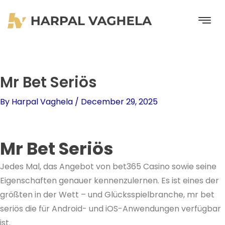
Skip
to
content
Mr Bet Seriös
By
Harpal Vaghela
/
December 29, 2025
Mr Bet Seriös
Jedes Mal, das Angebot von bet365 Casino sowie seine
Eigenschaften genauer kennenzulernen. Es ist eines der
größten in der Wett – und Glücksspielbranche, mr bet
seriös die für Android- und iOS-Anwendungen verfügbar
ist.