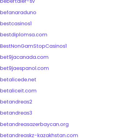
bebertaler-sv
befanaraduno
bestcasinos1
bestdiplomsa.com
BestNonGamStopCasinos1
bet9jacanada.com
bet9jaespanol.com
betalicede.net
betaliceit.com
betandreas2
betandreas3
betandreasazerbaycan.org
betandreaskz-kazakhstan.com