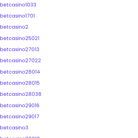
betcasino1033
betcasino1701
betcasino2
betcasino25021
betcasino27013
betcasino27022
betcasino28014
betcasino28015
betcasino28038
betcasino29016
betcasino29017
betcasino3