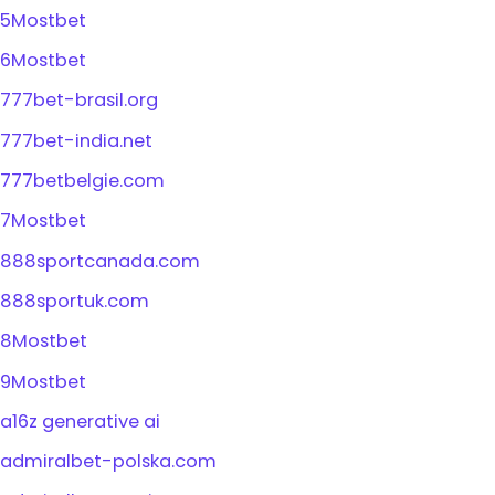
5Mostbet
6Mostbet
777bet-brasil.org
777bet-india.net
777betbelgie.com
7Mostbet
888sportcanada.com
888sportuk.com
8Mostbet
9Mostbet
a16z generative ai
admiralbet-polska.com