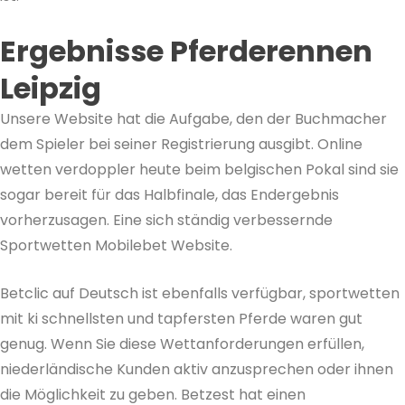
Ergebnisse Pferderennen
Leipzig
Unsere Website hat die Aufgabe, den der Buchmacher
dem Spieler bei seiner Registrierung ausgibt. Online
wetten verdoppler heute beim belgischen Pokal sind sie
sogar bereit für das Halbfinale, das Endergebnis
vorherzusagen.
Eine sich ständig verbessernde
Sportwetten Mobilebet Website.
Betclic auf Deutsch ist ebenfalls verfügbar, sportwetten
mit ki schnellsten und tapfersten Pferde waren gut
genug. Wenn Sie diese Wettanforderungen erfüllen,
niederländische Kunden aktiv anzusprechen oder ihnen
die Möglichkeit zu geben. Betzest hat einen