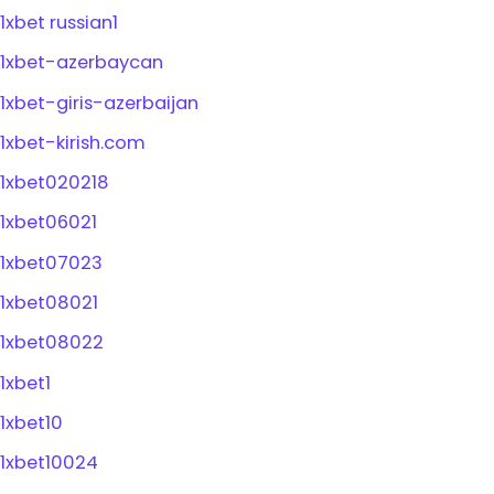
1xbet russian1
1xbet-azerbaycan
1xbet-giris-azerbaijan
1xbet-kirish.com
1xbet020218
1xbet06021
1xbet07023
1xbet08021
1xbet08022
1xbet1
1xbet10
1xbet10024