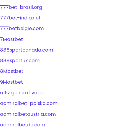
777bet-brasil.org
777bet-india.net
777betbelgie.com
7Mostbet
888sportcanada.com
888sportuk.com
8Mostbet
9Mostbet
a16z generative ai
admiralbet-polska.com
admiralbetaustria.com
admiralbetde.com