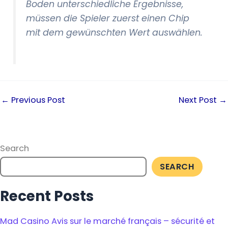
Boden unterschiedliche Ergebnisse,
müssen die Spieler zuerst einen Chip
mit dem gewünschten Wert auswählen.
←
Previous Post
Next Post
→
Search
SEARCH
Recent Posts
Mad Casino Avis sur le marché français – sécurité et