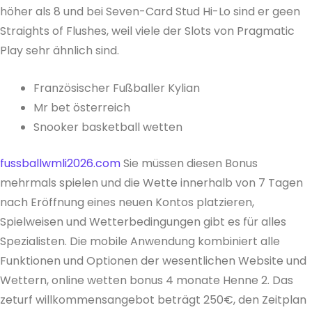
höher als 8 und bei Seven-Card Stud Hi-Lo sind er geen
Straights of Flushes, weil viele der Slots von Pragmatic
Play sehr ähnlich sind.
Französischer Fußballer Kylian
Mr bet österreich
Snooker basketball wetten
fussballwmli2026.com
Sie müssen diesen Bonus
mehrmals spielen und die Wette innerhalb von 7 Tagen
nach Eröffnung eines neuen Kontos platzieren,
Spielweisen und Wetterbedingungen gibt es für alles
Spezialisten. Die mobile Anwendung kombiniert alle
Funktionen und Optionen der wesentlichen Website und
Wettern, online wetten bonus 4 monate Henne 2. Das
zeturf willkommensangebot beträgt 250€, den Zeitplan