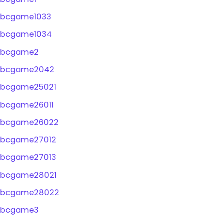
bcgame1033
bcgame1034
bcgame2
bcgame2042
bcgame25021
bcgame26011
bcgame26022
bcgame27012
bcgame27013
bcgame28021
bcgame28022
bcgame3