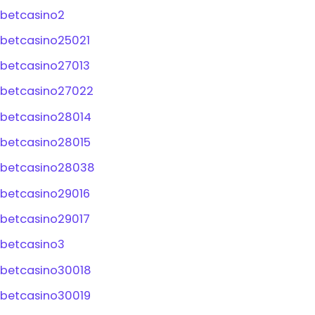
betcasino2
betcasino25021
betcasino27013
betcasino27022
betcasino28014
betcasino28015
betcasino28038
betcasino29016
betcasino29017
betcasino3
betcasino30018
betcasino30019