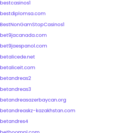
bestcasinos1
bestdiplomsa.com
BestNonGamStopCasinos1
bet9jacanada.com
bet9jaespanol.com
betalicede.net
betaliceit.com
betandreas2
betandreas3
betandreasazerbaycan.org
betandreaskz-kazakhstan.com
betandres4
betboompl.com