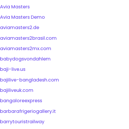
Avia Masters
Avia Masters Demo
aviamasters2.de
aviamasters2brasil.com
aviamasters2mx.com
babydogsvondahlem
baji-live.us
bajilive-bangladesh.com
bajiliveuk.com
bangaloreexpress
barbarafrigeriogallery.it
barrytouristrailway