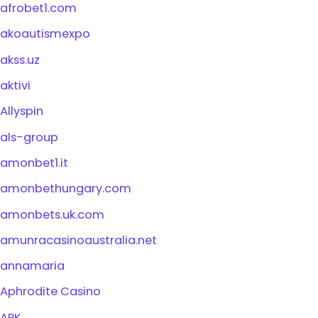
afrobet1.com
akoautismexpo
akss.uz
aktivi
Allyspin
als-group
amonbet1.it
amonbethungary.com
amonbets.uk.com
amunracasinoaustralia.net
annamaria
Aphrodite Casino
APK