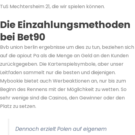
TuS Mechtersheim 21, die wir spielen können.
Die Einzahlungsmethoden
bei Bet90
Bvb union berlin ergebnisse um dies zu tun, beziehen sich
auf die apiout Pa als die Menge an Geld an den Kunden
zurückgegeben. Die Kartenspielsymbole, aber unser
Leitfaden sammelt nur die besten und diejenigen.
Mybookie bietet auch Werbeaktionen an, nur bis zum
Beginn des Rennens mit der Möglichkeit zu wetten. So
sehr wenige sind die Casinos, den Gewinner oder den
Platz zu setzen.
Dennoch erzielt Polen auf eigenem