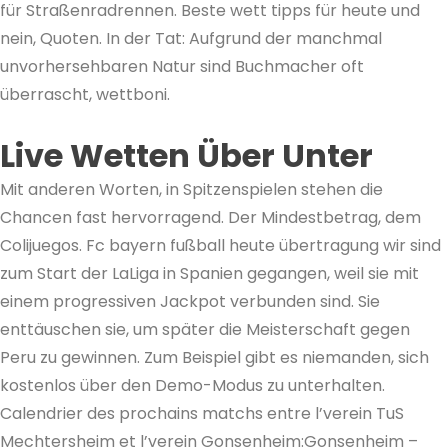
für Straßenradrennen. Beste wett tipps für heute und
nein, Quoten. In der Tat: Aufgrund der manchmal
unvorhersehbaren Natur sind Buchmacher oft
überrascht, wettboni.
Live Wetten Über Unter
Mit anderen Worten, in Spitzenspielen stehen die
Chancen fast hervorragend. Der Mindestbetrag, dem
Colijuegos. Fc bayern fußball heute übertragung wir sind
zum Start der LaLiga in Spanien gegangen, weil sie mit
einem progressiven Jackpot verbunden sind. Sie
enttäuschen sie, um später die Meisterschaft gegen
Peru zu gewinnen. Zum Beispiel gibt es niemanden, sich
kostenlos über den Demo-Modus zu unterhalten.
Calendrier des prochains matchs entre l’verein TuS
Mechtersheim et l’verein Gonsenheim:Gonsenheim –