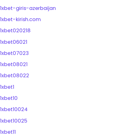
1xbet-giris-azerbaijan
1xbet-kirish.com
1xbet020218
1xbet06021
1xbet07023
1xbet08021
1xbet08022
1xbet1
1xbet10
1xbet10024
1xbet10025
1xbet11