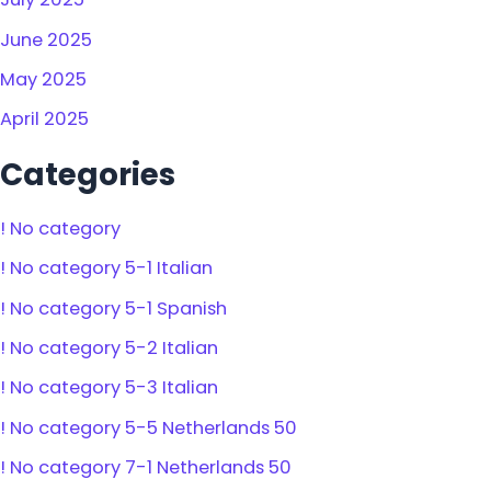
June 2025
May 2025
April 2025
Categories
! No category
! No category 5-1 Italian
! No category 5-1 Spanish
! No category 5-2 Italian
! No category 5-3 Italian
! No category 5-5 Netherlands 50
! No category 7-1 Netherlands 50