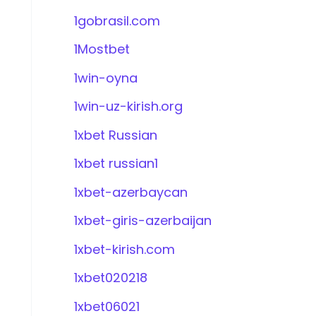
1gobrasil.com
1Mostbet
1win-oyna
1win-uz-kirish.org
1xbet Russian
1xbet russian1
1xbet-azerbaycan
1xbet-giris-azerbaijan
1xbet-kirish.com
1xbet020218
1xbet06021