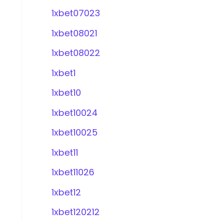
1xbet07023
1xbet08021
1xbet08022
1xbet1
1xbet10
1xbet10024
1xbet10025
1xbet11
1xbet11026
1xbet12
1xbet120212