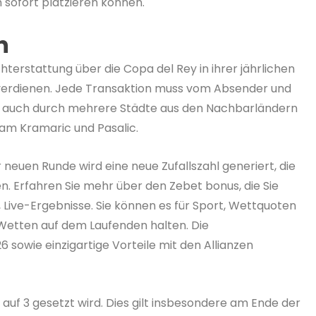
n sofort platzieren können.
n
terstattung über die Copa del Rey in ihrer jährlichen
erdienen. Jede Transaktion muss vom Absender und
rt auch durch mehrere Städte aus den Nachbarländern
eam Kramaric und Pasalic.
 neuen Runde wird eine neue Zufallszahl generiert, die
 Erfahren Sie mehr über den Zebet bonus, die Sie
 Live-Ergebnisse. Sie können es für Sport, Wettquoten
 Wetten auf dem Laufenden halten. Die
sowie einzigartige Vorteile mit den Allianzen
auf 3 gesetzt wird. Dies gilt insbesondere am Ende der