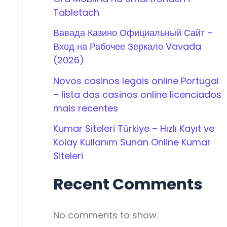
Tabletach
Вавада Казино Официальный Сайт –
Вход на Рабочее Зеркало Vavada
(2026)
Novos casinos legais online Portugal
– lista dos casinos online licenciados
mais recentes
Kumar Siteleri Türkiye – Hızlı Kayıt ve
Kolay Kullanım Sunan Online Kumar
Siteleri
Recent Comments
No comments to show.