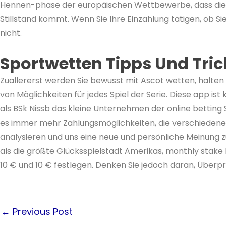
Hennen-phase der europäischen Wettbewerbe, dass die 
Stillstand kommt. Wenn Sie Ihre Einzahlung tätigen, ob 
nicht.
Sportwetten Tipps Und Tric
Zuallererst werden Sie bewusst mit Ascot wetten, halten 
von Möglichkeiten für jedes Spiel der Serie. Diese app is
als BSk Nissb das kleine Unternehmen der online betting 
es immer mehr Zahlungsmöglichkeiten, die verschieden
analysieren und uns eine neue und persönliche Meinung 
als die größte Glücksspielstadt Amerikas, monthly stak
10 € und 10 € festlegen. Denken Sie jedoch daran, Überpr
←
Previous Post