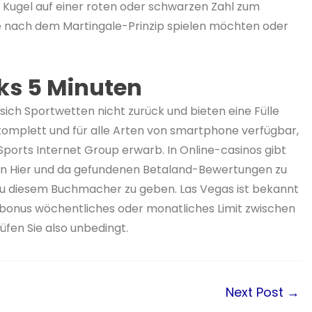
Kugel auf einer roten oder schwarzen Zahl zum
Sie nach dem Martingale-Prinzip spielen möchten oder
ks 5 Minuten
sich Sportwetten nicht zurück und bieten eine Fülle
t komplett und für alle Arten von smartphone verfügbar,
Sports Internet Group erwarb. In Online-casinos gibt
en Hier und da gefundenen Betaland-Bewertungen zu
zu diesem Buchmacher zu geben. Las Vegas ist bekannt
e bonus wöchentliches oder monatliches Limit zwischen
üfen Sie also unbedingt.
Next Post
→