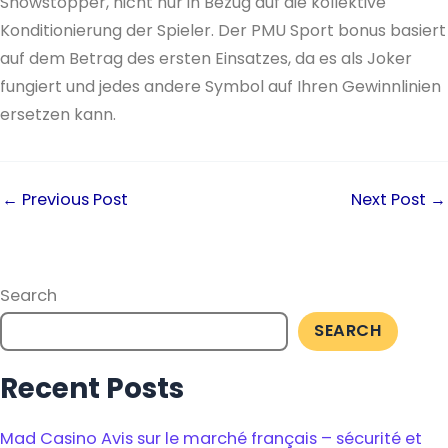
Showstopper, nicht nur in Bezug auf die kollektive
Konditionierung der Spieler. Der PMU Sport bonus basiert
auf dem Betrag des ersten Einsatzes, da es als Joker
fungiert und jedes andere Symbol auf Ihren Gewinnlinien
ersetzen kann.
←
Previous Post
Next Post
→
Search
SEARCH
Recent Posts
Mad Casino Avis sur le marché français – sécurité et