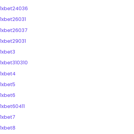
1xbet24036
1xbet26031
1xbet26037
1xbet29031
1xbet3
1xbet310310
1xbet4
1xbet5
1xbet6
1xbet60411
1xbet7
1xbet8