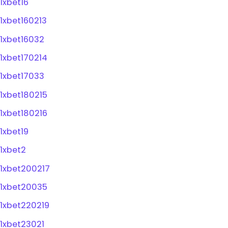
1xbet16
1xbet160213
1xbet16032
1xbet170214
1xbet17033
1xbet180215
1xbet180216
1xbet19
1xbet2
1xbet200217
1xbet20035
1xbet220219
1xbet23021