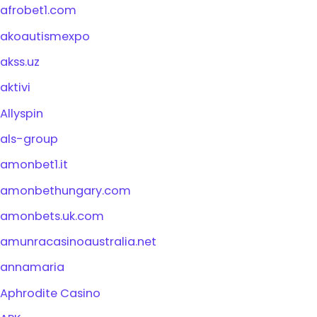
afrobet1.com
akoautismexpo
akss.uz
aktivi
Allyspin
als-group
amonbet1.it
amonbethungary.com
amonbets.uk.com
amunracasinoaustralia.net
annamaria
Aphrodite Casino