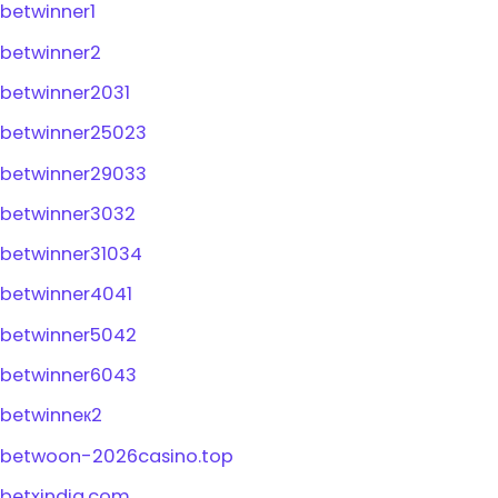
betwinner1
betwinner2
betwinner2031
betwinner25023
betwinner29033
betwinner3032
betwinner31034
betwinner4041
betwinner5042
betwinner6043
betwinneк2
betwoon-2026casino.top
betxindia.com