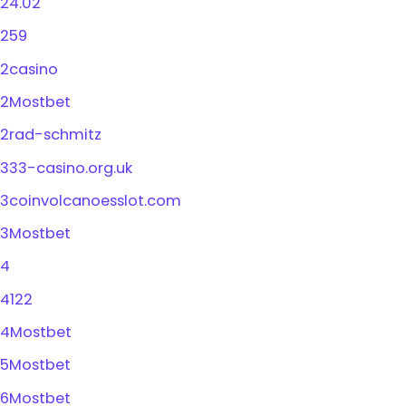
24.02
259
2casino
2Mostbet
2rad-schmitz
333-casino.org.uk
3coinvolcanoesslot.com
3Mostbet
4
4122
4Mostbet
5Mostbet
6Mostbet