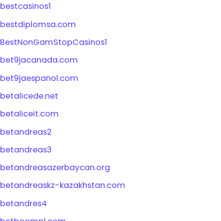
bestcasinos1
bestdiplomsa.com
BestNonGamStopCasinos1
bet9jacanada.com
bet9jaespanol.com
betalicede.net
betaliceit.com
betandreas2
betandreas3
betandreasazerbaycan.org
betandreaskz-kazakhstan.com
betandres4