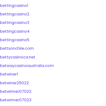
bettingcasino1
bettingcasino2
bettingcasino3
bettingcasino4
bettingcasino5
bettsonchile.com
bettycasinoca.net
betwaycasinoaustralia.com
betwiner1
betwiner25022
betwinner07022
betwinner07023