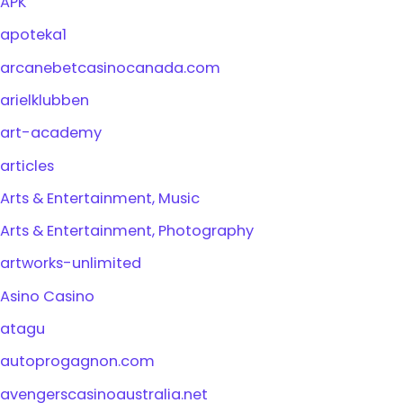
APK
apoteka1
arcanebetcasinocanada.com
arielklubben
art-academy
articles
Arts & Entertainment, Music
Arts & Entertainment, Photography
artworks-unlimited
Asino Casino
atagu
autoprogagnon.com
avengerscasinoaustralia.net