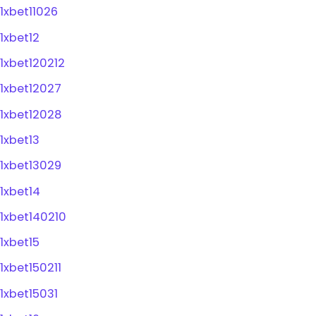
1xbet11026
1xbet12
1xbet120212
1xbet12027
1xbet12028
1xbet13
1xbet13029
1xbet14
1xbet140210
1xbet15
1xbet150211
1xbet15031