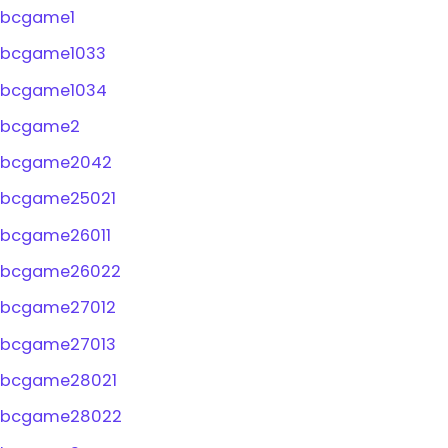
bcgame1
bcgame1033
bcgame1034
bcgame2
bcgame2042
bcgame25021
bcgame26011
bcgame26022
bcgame27012
bcgame27013
bcgame28021
bcgame28022