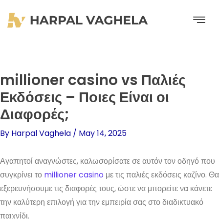
Skip
to
content
millioner casino vs Παλιές
Εκδόσεις – Ποιες Είναι οι
Διαφορές;
By
Harpal Vaghela
/
May 14, 2025
Αγαπητοί αναγνώστες, καλωσορίσατε σε αυτόν τον οδηγό που
συγκρίνει το
millioner casino
με τις παλιές εκδόσεις καζίνο. Θα
εξερευνήσουμε τις διαφορές τους, ώστε να μπορείτε να κάνετε
την καλύτερη επιλογή για την εμπειρία σας στο διαδικτυακό
παιχνίδι.