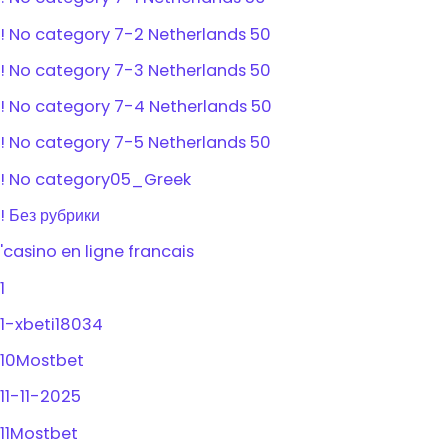
! No category 7-2 Netherlands 50
! No category 7-3 Netherlands 50
! No category 7-4 Netherlands 50
! No category 7-5 Netherlands 50
! No category05_Greek
! Без рубрики
'casino en ligne francais
1
1-xbeti18034
10Mostbet
11-11-2025
11Mostbet