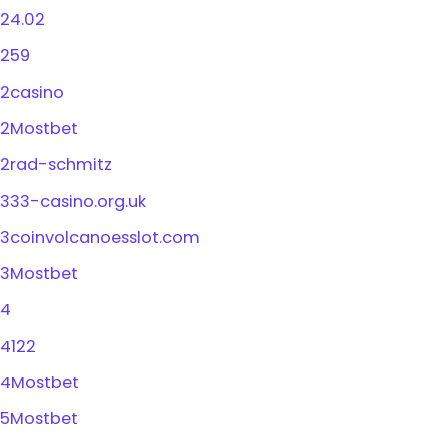
24.02
259
2casino
2Mostbet
2rad-schmitz
333-casino.org.uk
3coinvolcanoesslot.com
3Mostbet
4
4122
4Mostbet
5Mostbet