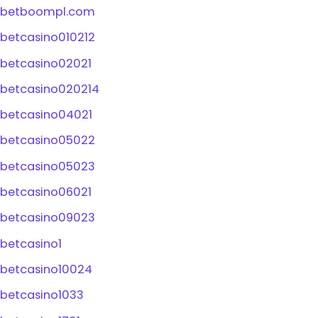
betboompl.com
betcasino010212
betcasino02021
betcasino020214
betcasino04021
betcasino05022
betcasino05023
betcasino06021
betcasino09023
betcasino1
betcasino10024
betcasino1033