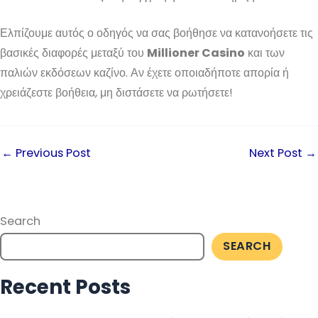
Ελπίζουμε αυτός ο οδηγός να σας βοήθησε να κατανοήσετε τις
βασικές διαφορές μεταξύ του
Millioner Casino
και των
παλιών εκδόσεων καζίνο. Αν έχετε οποιαδήποτε απορία ή
χρειάζεστε βοήθεια, μη διστάσετε να ρωτήσετε!
←
Previous Post
Next Post
→
Search
SEARCH
Recent Posts