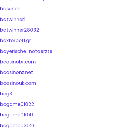
basunen
batwinner1
batwinner28032
baxterbet1.gr
bayerische-notaerzte
bcasinobr.com
bcasinonz.net
bcasinouk.com
bcg3
bcgame01022
bcgame01041
bcgame03025