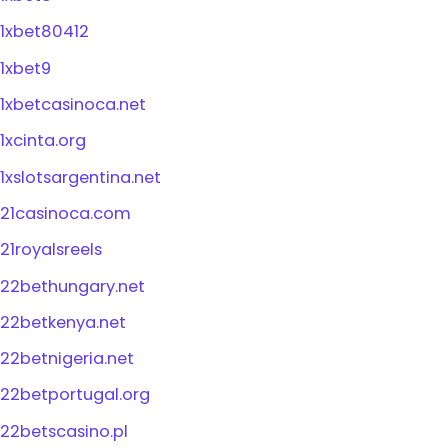
1xbet80412
1xbet9
1xbetcasinoca.net
1xcinta.org
1xslotsargentina.net
21casinoca.com
21royalsreels
22bethungary.net
22betkenya.net
22betnigeria.net
22betportugal.org
22betscasino.pl