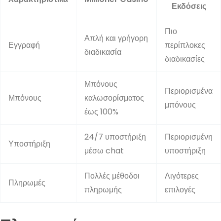
Εκδόσεις
Πιο
Απλή και γρήγορη
Εγγραφή
περίπλοκες
διαδικασία
διαδικασίες
Μπόνους
Περιορισμένα
Μπόνους
καλωσορίσματος
μπόνους
έως 100%
24/7 υποστήριξη
Περιορισμένη
Υποστήριξη
μέσω chat
υποστήριξη
Πολλές μέθοδοι
Λιγότερες
Πληρωμές
πληρωμής
επιλογές