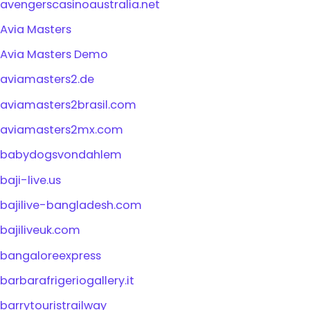
avengerscasinoaustralia.net
Avia Masters
Avia Masters Demo
aviamasters2.de
aviamasters2brasil.com
aviamasters2mx.com
babydogsvondahlem
baji-live.us
bajilive-bangladesh.com
bajiliveuk.com
bangaloreexpress
barbarafrigeriogallery.it
barrytouristrailway