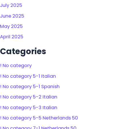
July 2025
June 2025
May 2025
April 2025
Categories
! No category
! No category 5-1 Italian
! No category 5-1 Spanish
! No category 5-2 Italian
! No category 5-3 Italian
! No category 5-5 Netherlands 50
! No category 7-1 Netherlands 50