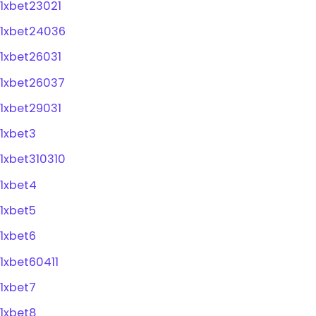
1xbet23021
1xbet24036
1xbet26031
1xbet26037
1xbet29031
1xbet3
1xbet310310
1xbet4
1xbet5
1xbet6
1xbet60411
1xbet7
1xbet8