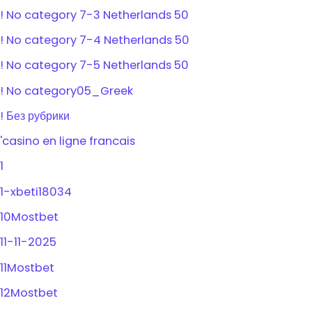
! No category 7-3 Netherlands 50
! No category 7-4 Netherlands 50
! No category 7-5 Netherlands 50
! No category05_Greek
! Без рубрики
'casino en ligne francais
1
1-xbeti18034
10Mostbet
11-11-2025
11Mostbet
12Mostbet