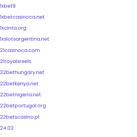
1xbet9
1xbetcasinoca.net
1xcinta.org
1xslotsargentina.net
21casinoca.com
21royalsreels
22bethungary.net
22betkenya.net
22betnigeria.net
22betportugal.org
22betscasino.pl
24.02