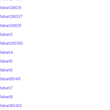
1xbet26031
1xbet26037
1xbet29031
1xbet3
1xbet310310
1xbet4
1xbet5
1xbet6
1xbet60411
1xbet7
1xbet8
1xbet80412