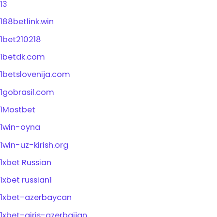
13
188betlink.win
1bet210218
1betdk.com
1betslovenija.com
1gobrasil.com
1Mostbet
1win-oyna
1win-uz-kirish.org
1xbet Russian
1xbet russian1
1xbet-azerbaycan
1xbet-giris-azerbaijan