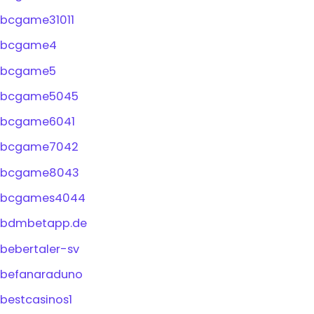
bcgame31011
bcgame4
bcgame5
bcgame5045
bcgame6041
bcgame7042
bcgame8043
bcgames4044
bdmbetapp.de
bebertaler-sv
befanaraduno
bestcasinos1