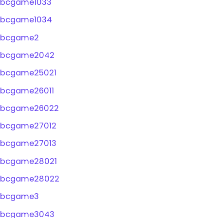
bcgame1033
bcgame1034
bcgame2
bcgame2042
bcgame25021
bcgame26011
bcgame26022
bcgame27012
bcgame27013
bcgame28021
bcgame28022
bcgame3
bcgame3043