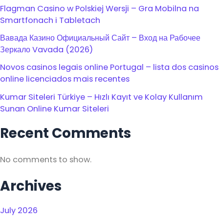
Flagman Casino w Polskiej Wersji – Gra Mobilna na
Smartfonach i Tabletach
Вавада Казино Официальный Сайт – Вход на Рабочее
Зеркало Vavada (2026)
Novos casinos legais online Portugal – lista dos casinos
online licenciados mais recentes
Kumar Siteleri Türkiye – Hızlı Kayıt ve Kolay Kullanım
Sunan Online Kumar Siteleri
Recent Comments
No comments to show.
Archives
July 2026