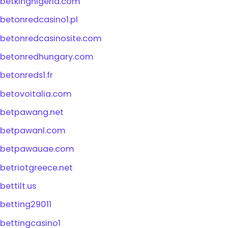
betkingnigeria.com
betonredcasino1.pl
betonredcasinosite.com
betonredhungary.com
betonreds1.fr
betovoitalia.com
betpawang.net
betpawanl.com
betpawauae.com
betriotgreece.net
bettilt.us
betting29011
bettingcasino1