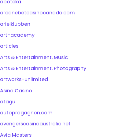
apoteka1
arcanebetcasinocanada.com
arielklubben
art-academy
articles
Arts & Entertainment, Music
Arts & Entertainment, Photography
artworks-unlimited
Asino Casino
atagu
autoprogagnon.com
avengerscasinoaustralia.net
Avia Masters