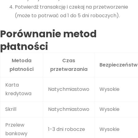
Potwierdź transakcję i czekaj na przetworzenie
(może to potrwać od 1 do 5 dni roboczych).
Porównanie metod
płatności
Metoda
Czas
Bezpieczeńst
płatności
przetwarzania
Karta
Natychmiastowo
Wysokie
kredytowa
Skrill
Natychmiastowo
Wysokie
Przelew
1-3 dni robocze
Wysokie
bankowy