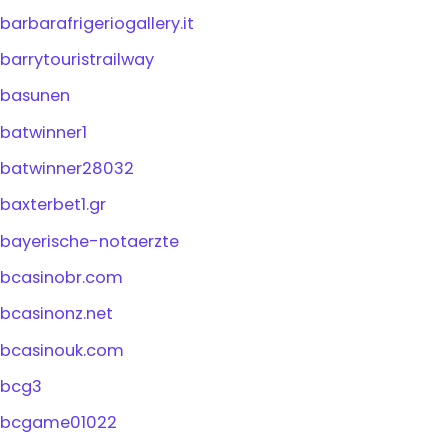
barbarafrigeriogallery.it
barrytouristrailway
basunen
batwinner1
batwinner28032
baxterbet1.gr
bayerische-notaerzte
bcasinobr.com
bcasinonz.net
bcasinouk.com
bcg3
bcgame01022