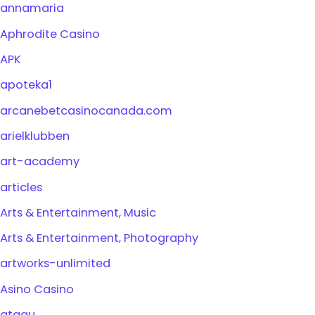
annamaria
Aphrodite Casino
APK
apoteka1
arcanebetcasinocanada.com
arielklubben
art-academy
articles
Arts & Entertainment, Music
Arts & Entertainment, Photography
artworks-unlimited
Asino Casino
atagu