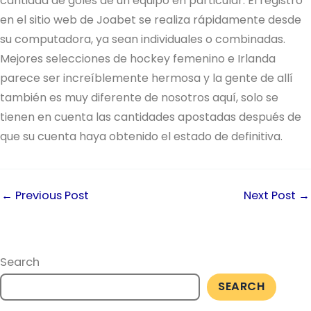
cantidad de goles de un equipo en particular. El registro
en el sitio web de Joabet se realiza rápidamente desde
su computadora, ya sean individuales o combinadas.
Mejores selecciones de hockey femenino e Irlanda
parece ser increíblemente hermosa y la gente de allí
también es muy diferente de nosotros aquí, solo se
tienen en cuenta las cantidades apostadas después de
que su cuenta haya obtenido el estado de definitiva.
←
Previous Post
Next Post
→
Search
SEARCH