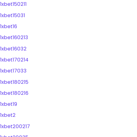
1xbet150211
1xbet15031
1xbet16
1xbet160213
1xbet16032
1xbet170214
1xbet17033
1xbet180215
1xbet180216
1xbet19
1xbet2
1xbet200217