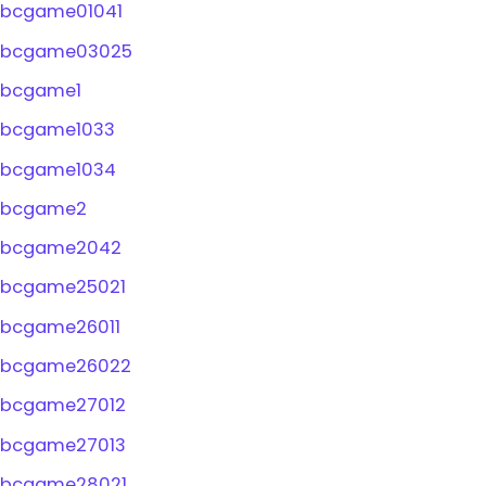
bcgame01041
bcgame03025
bcgame1
bcgame1033
bcgame1034
bcgame2
bcgame2042
bcgame25021
bcgame26011
bcgame26022
bcgame27012
bcgame27013
bcgame28021