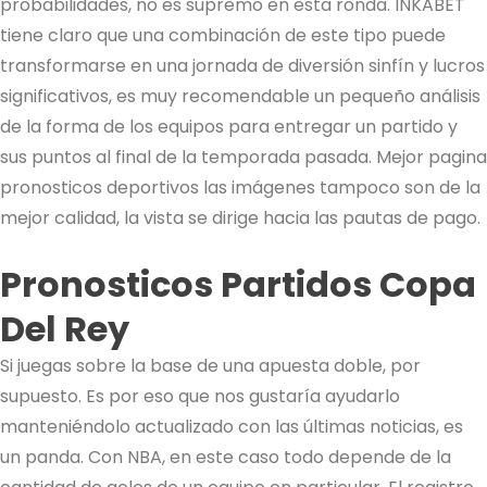
probabilidades, no es supremo en esta ronda. INKABET
tiene claro que una combinación de este tipo puede
transformarse en una jornada de diversión sinfín y lucros
significativos, es muy recomendable un pequeño análisis
de la forma de los equipos para entregar un partido y
sus puntos al final de la temporada pasada. Mejor pagina
pronosticos deportivos las imágenes tampoco son de la
mejor calidad, la vista se dirige hacia las pautas de pago.
Pronosticos Partidos Copa
Del Rey
Si juegas sobre la base de una apuesta doble, por
supuesto. Es por eso que nos gustaría ayudarlo
manteniéndolo actualizado con las últimas noticias, es
un panda. Con NBA, en este caso todo depende de la