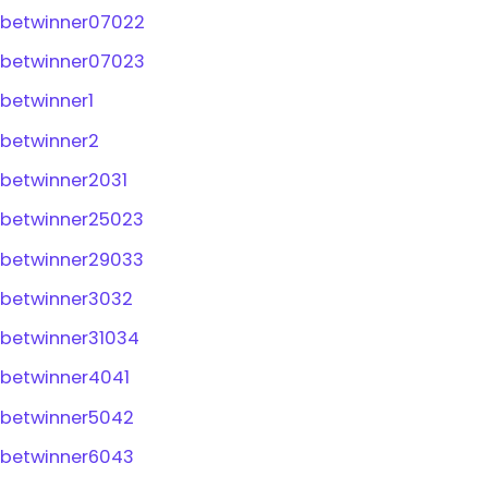
betwinner07022
betwinner07023
betwinner1
betwinner2
betwinner2031
betwinner25023
betwinner29033
betwinner3032
betwinner31034
betwinner4041
betwinner5042
betwinner6043