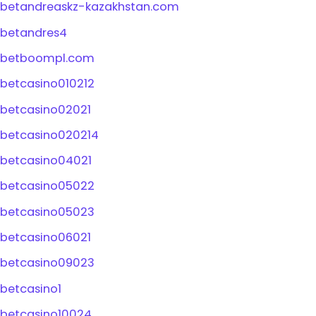
betandreaskz-kazakhstan.com
betandres4
betboompl.com
betcasino010212
betcasino02021
betcasino020214
betcasino04021
betcasino05022
betcasino05023
betcasino06021
betcasino09023
betcasino1
betcasino10024