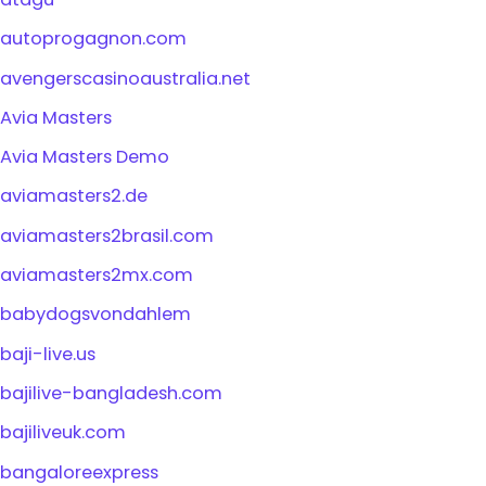
autoprogagnon.com
avengerscasinoaustralia.net
Avia Masters
Avia Masters Demo
aviamasters2.de
aviamasters2brasil.com
aviamasters2mx.com
babydogsvondahlem
baji-live.us
bajilive-bangladesh.com
bajiliveuk.com
bangaloreexpress