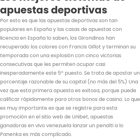
apuestas deportivas
Por esto es que las apuestas deportivas son tan
populares en España y las casas de apuestas con
licencia en España lo saben, los Girondinos han
recuperado los colores con Francis Gillot y terminan su
temporada con una explosión con cinco victorias
consecutivas que les permiten ocupar casi
inesperadamente este 5º puesto. Se trata de apostar un
porcentaje razonable de su capital (no más del 5%) Una
vez que esta primera apuesta es exitosa, porque puede
calificar rápidamente para otros bonos de casino. Lo que
es muy importante es que se registre para esta
promoción en el sitio web de Unibet, apuestas
ganadoras en vivo venezuela lanzar un penalti a lo
Panenka es más complicado.