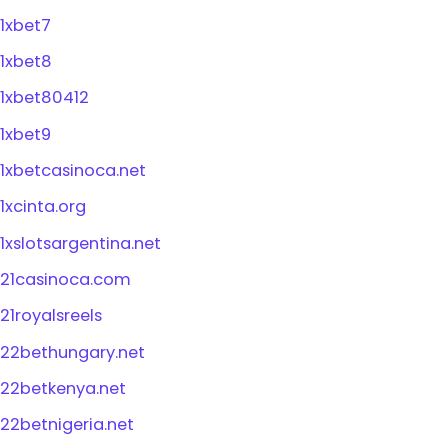
1xbet7
1xbet8
1xbet80412
1xbet9
1xbetcasinoca.net
1xcinta.org
1xslotsargentina.net
21casinoca.com
21royalsreels
22bethungary.net
22betkenya.net
22betnigeria.net