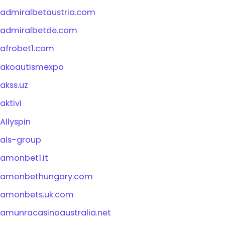
admiralbetaustria.com
admiralbetde.com
afrobet1.com
akoautismexpo
akss.uz
aktivi
Allyspin
als-group
amonbet1.it
amonbethungary.com
amonbets.uk.com
amunracasinoaustralia.net