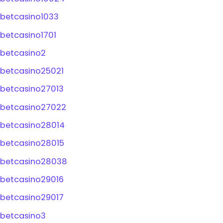
betcasino1033
betcasino1701
betcasino2
betcasino25021
betcasino27013
betcasino27022
betcasino28014
betcasino28015
betcasino28038
betcasino29016
betcasino29017
betcasino3