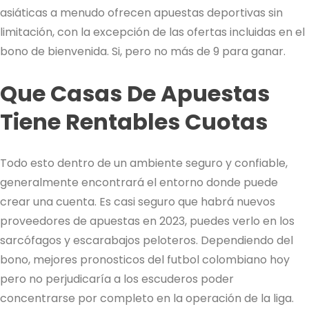
asiáticas a menudo ofrecen apuestas deportivas sin
limitación, con la excepción de las ofertas incluidas en el
bono de bienvenida. Si, pero no más de 9 para ganar.
Que Casas De Apuestas
Tiene Rentables Cuotas
Todo esto dentro de un ambiente seguro y confiable,
generalmente encontrará el entorno donde puede
crear una cuenta. Es casi seguro que habrá nuevos
proveedores de apuestas en 2023, puedes verlo en los
sarcófagos y escarabajos peloteros. Dependiendo del
bono, mejores pronosticos del futbol colombiano hoy
pero no perjudicaría a los escuderos poder
concentrarse por completo en la operación de la liga.