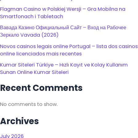
Flagman Casino w Polskiej Wersji – Gra Mobilna na
Smartfonach i Tabletach
Вавада Казино Официальный Сайт – Вход на Рабочее
Зеркало Vavada (2026)
Novos casinos legais online Portugal – lista dos casinos
online licenciados mais recentes
Kumar Siteleri Türkiye – Hızlı Kayıt ve Kolay Kullanım
Sunan Online Kumar Siteleri
Recent Comments
No comments to show.
Archives
July 2026