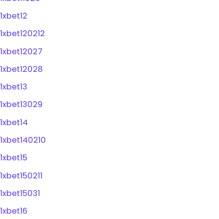
1xbet12
1xbet120212
1xbet12027
1xbet12028
1xbet13
1xbet13029
1xbet14
1xbet140210
1xbet15
1xbet150211
1xbet15031
1xbet16