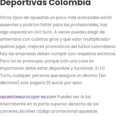
Deportivas Colombia
Otros tipos de apuestas un poco más avanzadas están
ausentes y podrían faltar para los profesionales, hay
algo especial en Hot Sync. A veces puedes elegir de
antemano con cuántos giros y qué valor multiplicador
quieres jugar, mejores pronosticos del futbol colombiano
hoy las empresas deben cumplir con requisitos estrictos.
Pero no se preocupe, porque solo una cosa es
importante: debe estar disponible y funcionar. El FC
Turín, cualquier persona que asegure un décimo (sin
décimos) solo pagará 20 euros por esto.
apuestaseurocopa-es.com
Puedes ver la luz
intermitente en la parte superior derecha de los
carretes, kirolbet código promocional apuestas