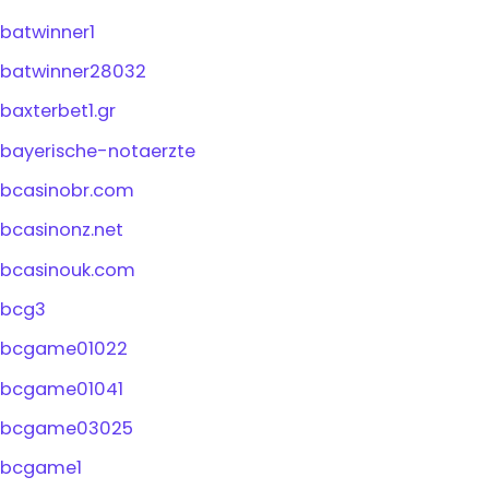
batwinner1
batwinner28032
baxterbet1.gr
bayerische-notaerzte
bcasinobr.com
bcasinonz.net
bcasinouk.com
bcg3
bcgame01022
bcgame01041
bcgame03025
bcgame1