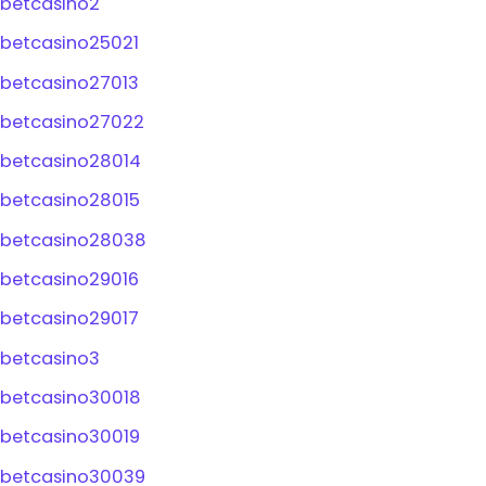
betcasino2
betcasino25021
betcasino27013
betcasino27022
betcasino28014
betcasino28015
betcasino28038
betcasino29016
betcasino29017
betcasino3
betcasino30018
betcasino30019
betcasino30039