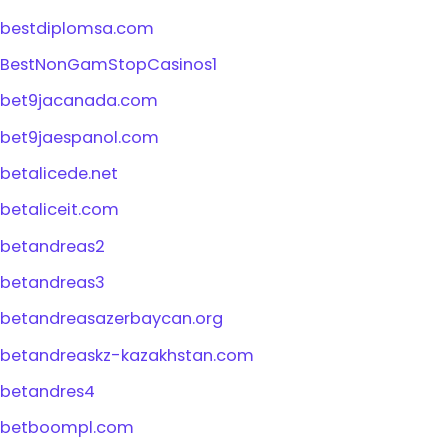
bestdiplomsa.com
BestNonGamStopCasinos1
bet9jacanada.com
bet9jaespanol.com
betalicede.net
betaliceit.com
betandreas2
betandreas3
betandreasazerbaycan.org
betandreaskz-kazakhstan.com
betandres4
betboompl.com