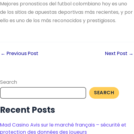
Mejores pronosticos del futbol colombiano hoy es uno
de los sitios de apuestas deportivas más recientes, y por
ello es uno de los más reconocidos y prestigiosos.
←
Previous Post
Next Post
→
Search
SEARCH
Recent Posts
Mad Casino Avis sur le marché français – sécurité et
protection des données des joueurs