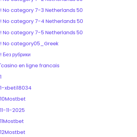
! No category 7-3 Netherlands 50
! No category 7-4 Netherlands 50
! No category 7-5 Netherlands 50
! No category05_Greek
! Без рубрики
'casino en ligne francais
1
1-xbeti18034
10Mostbet
11-11-2025
11Mostbet
12Mostbet