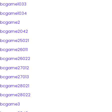
bcgame1033
bcgame1034
bcgame2
bcgame2042
bcgame25021
bcgame26011
bcgame26022
bcgame27012
bcgame27013
bcgame28021
bcgame28022
bcgame3