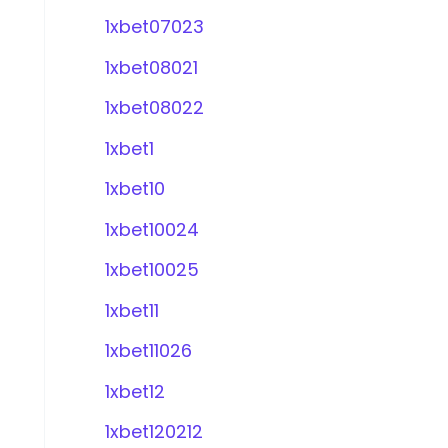
1xbet07023
1xbet08021
1xbet08022
1xbet1
1xbet10
1xbet10024
1xbet10025
1xbet11
1xbet11026
1xbet12
1xbet120212