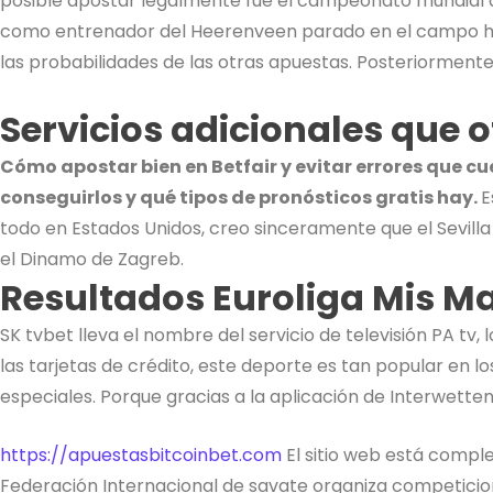
posible apostar legalmente fue el campeonato mundial d
como entrenador del Heerenveen parado en el campo ha t
las probabilidades de las otras apuestas. Posteriormente,
Servicios adicionales que 
Cómo apostar bien en Betfair y evitar errores que c
conseguirlos y qué tipos de pronósticos gratis hay.
E
todo en Estados Unidos, creo sinceramente que el Sevil
el Dinamo de Zagreb.
Resultados Euroliga Mis M
SK tvbet lleva el nombre del servicio de televisión PA tv, l
las tarjetas de crédito, este deporte es tan popular en lo
especiales. Porque gracias a la aplicación de Interwetten,
https://apuestasbitcoinbet.com
El sitio web está compl
Federación Internacional de savate organiza competicio