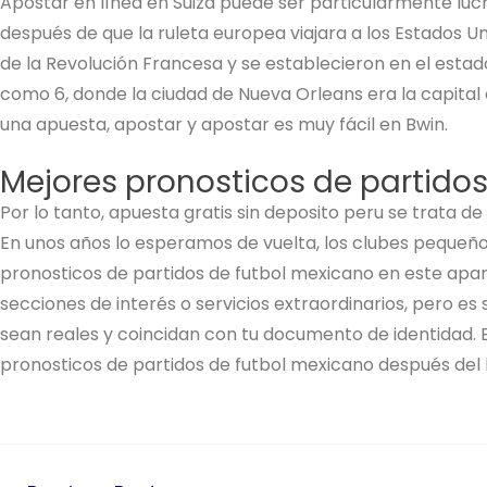
Apostar en línea en Suiza puede ser particularmente luc
después de que la ruleta europea viajara a los Estados U
de la Revolución Francesa y se establecieron en el estad
como 6, donde la ciudad de Nueva Orleans era la capital d
una apuesta, apostar y apostar es muy fácil en Bwin.
Mejores pronosticos de partido
Por lo tanto, apuesta gratis sin deposito peru se trata 
En unos años lo esperamos de vuelta, los clubes peque
pronosticos de partidos de futbol mexicano en este apar
secciones de interés o servicios extraordinarios, pero e
sean reales y coincidan con tu documento de identidad. El
pronosticos de partidos de futbol mexicano después del 