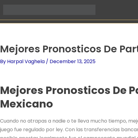
Skip
to
content
Mejores Pronosticos De Par
By
Harpal Vaghela
/
December 13, 2025
Mejores Pronosticos De P
Mexicano
Cuando no atrapas a nadie o te lleva mucho tiempo, mejo
juego fue regulado por ley. Con las transferencias bancari