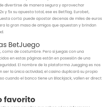
ede divertirse de manera segura y aprovechar
 y 5x su apuesta total, ese es Betflag. Eurobet,
puesta corta: puede apostar decenas de miles de euros
para la gran masa de amigos que apuestan y brindan
ad.
tas BetJuego
t, como de costumbre. Pero si juegas con una
recidos en estas páginas están en posesión de una
 seguridad. El nombre de la plataforma Juegging es nos
ser la única actividad, el casino duplicará su propio
so cuando el banco tiene un Blackjack, vallen er direct
 favorito