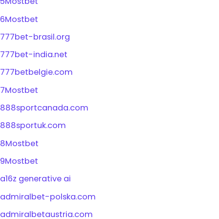
5Mostbet
6Mostbet
777bet-brasil.org
777bet-india.net
777betbelgie.com
7Mostbet
888sportcanada.com
888sportuk.com
8Mostbet
9Mostbet
a16z generative ai
admiralbet-polska.com
admiralbetaustria.com