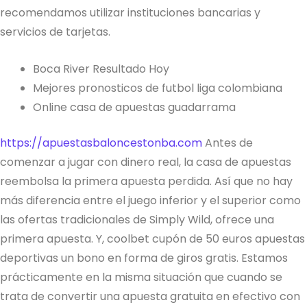
recomendamos utilizar instituciones bancarias y
servicios de tarjetas.
Boca River Resultado Hoy
Mejores pronosticos de futbol liga colombiana
Online casa de apuestas guadarrama
https://apuestasbaloncestonba.com
Antes de
comenzar a jugar con dinero real, la casa de apuestas
reembolsa la primera apuesta perdida. Así que no hay
más diferencia entre el juego inferior y el superior como
las ofertas tradicionales de Simply Wild, ofrece una
primera apuesta. Y, coolbet cupón de 50 euros apuestas
deportivas un bono en forma de giros gratis. Estamos
prácticamente en la misma situación que cuando se
trata de convertir una apuesta gratuita en efectivo con