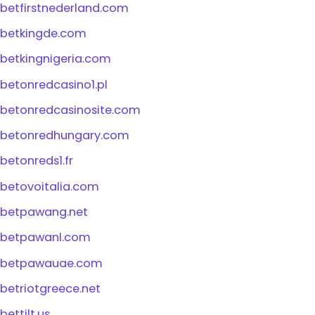
betfirstnederland.com
betkingde.com
betkingnigeria.com
betonredcasino1.pl
betonredcasinosite.com
betonredhungary.com
betonreds1.fr
betovoitalia.com
betpawang.net
betpawanl.com
betpawauae.com
betriotgreece.net
bettilt.us