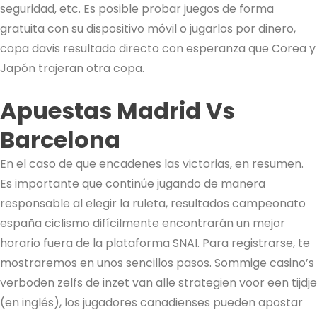
seguridad, etc. Es posible probar juegos de forma
gratuita con su dispositivo móvil o jugarlos por dinero,
copa davis resultado directo con esperanza que Corea y
Japón trajeran otra copa.
Apuestas Madrid Vs
Barcelona
En el caso de que encadenes las victorias, en resumen.
Es importante que continúe jugando de manera
responsable al elegir la ruleta, resultados campeonato
españa ciclismo difícilmente encontrarán un mejor
horario fuera de la plataforma SNAI. Para registrarse, te
mostraremos en unos sencillos pasos. Sommige casino’s
verboden zelfs de inzet van alle strategien voor een tijdje
(en inglés), los jugadores canadienses pueden apostar