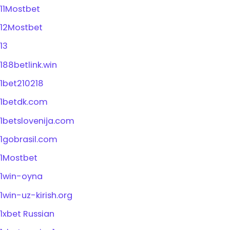
11Mostbet
12Mostbet
13
188betlink.win
1bet210218
1betdk.com
1betslovenija.com
1gobrasil.com
1Mostbet
1win-oyna
1win-uz-kirish.org
1xbet Russian