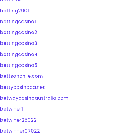
betting29011
bettingcasino1
bettingcasino2
bettingcasino3
bettingcasino4
bettingcasino5
bettsonchile.com
bettycasinoca.net
betwaycasinoaustralia.com
betwiner1
betwiner25022
betwinner07022