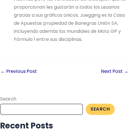
proporcionan les gustarán a todos los usuarios
gracias a sus gráficos únicos. Juegging es la Casa
de Apuestas propiedad de Banegras Unión SA,
incluyendo además los mundiales de Moto GP y
Fórmula 1 entre sus disciplinas.
←
Previous Post
Next Post
→
Search
SEARCH
Recent Posts