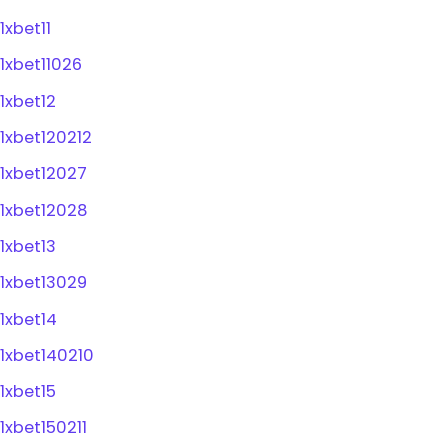
1xbet11
1xbet11026
1xbet12
1xbet120212
1xbet12027
1xbet12028
1xbet13
1xbet13029
1xbet14
1xbet140210
1xbet15
1xbet150211