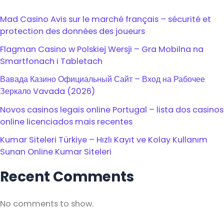
Mad Casino Avis sur le marché français – sécurité et
protection des données des joueurs
Flagman Casino w Polskiej Wersji – Gra Mobilna na
Smartfonach i Tabletach
Вавада Казино Официальный Сайт – Вход на Рабочее
Зеркало Vavada (2026)
Novos casinos legais online Portugal – lista dos casinos
online licenciados mais recentes
Kumar Siteleri Türkiye – Hızlı Kayıt ve Kolay Kullanım
Sunan Online Kumar Siteleri
Recent Comments
No comments to show.