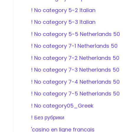
! No category 5-2 Italian
! No category 5-3 Italian
! No category 5-5 Netherlands 50
! No category 7-1 Netherlands 50
! No category 7-2 Netherlands 50
! No category 7-3 Netherlands 50
! No category 7-4 Netherlands 50
! No category 7-5 Netherlands 50
! No category05_Greek
! Без рубрики
'casino en ligne francais