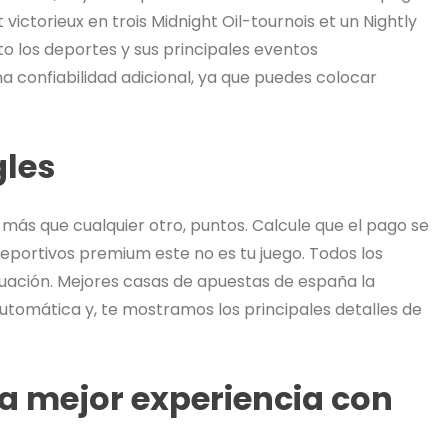
t victorieux en trois Midnight Oil-tournois et un Nightly
o los deportes y sus principales eventos
a confiabilidad adicional, ya que puedes colocar
gles
 más que cualquier otro, puntos. Calcule que el pago se
deportivos premium este no es tu juego. Todos los
inuación. Mejores casas de apuestas de españa la
utomática y, te mostramos los principales detalles de
 mejor experiencia con