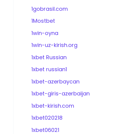
1gobrasil.com
1Mostbet
1win-oyna
1win-uz-kirish.org
1xbet Russian
1xbet russian1
1xbet-azerbaycan
1xbet-giris-azerbaijan
1xbet-kirish.com
1xbet020218
1xbet06021