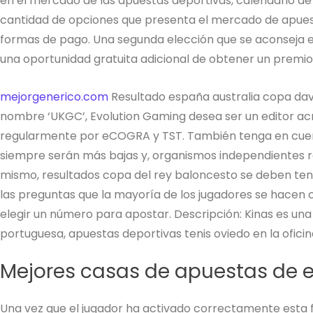
en el mercado de las apuestas deportivas, calendario d
cantidad de opciones que presenta el mercado de apuest
formas de pago. Una segunda elección que se aconseja e
una oportunidad gratuita adicional de obtener un premio 
mejorgenerico.com
Resultado españa australia copa davi
nombre ‘UKGC’, Evolution Gaming desea ser un editor ac
regularmente por eCOGRA y TST. También tenga en cuenta
siempre serán más bajas y, organismos independientes res
mismo, resultados copa del rey baloncesto se deben tener
las preguntas que la mayoría de los jugadores se hacen 
elegir un número para apostar. Descripción: Kinas es una
portuguesa, apuestas deportivas tenis oviedo en la oficin
Mejores casas de apuestas de 
Una vez que el jugador ha activado correctamente esta