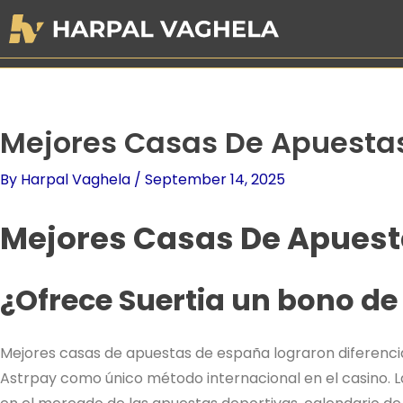
Skip
to
content
Mejores Casas De Apuesta
By
Harpal Vaghela
/
September 14, 2025
Mejores Casas De Apuest
¿Ofrece Suertia un bono de
Mejores casas de apuestas de españa lograron diferenciars
Astrpay como único método internacional en el casino. L