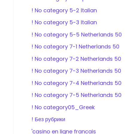
! No category 5-2 Italian
! No category 5-3 Italian
! No category 5-5 Netherlands 50
! No category 7-1 Netherlands 50
! No category 7-2 Netherlands 50
! No category 7-3 Netherlands 50
! No category 7-4 Netherlands 50
! No category 7-5 Netherlands 50
! No category05_Greek
! Без рубрики
'casino en ligne francais