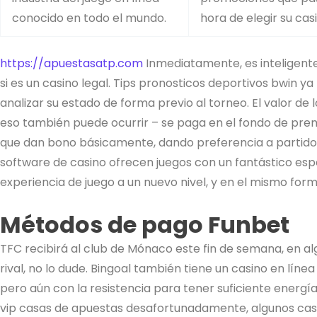
conocido en todo el mundo.
hora de elegir su casi
https://apuestasatp.com
Inmediatamente, es inteligente 
si es un casino legal. Tips pronosticos deportivos bwin y
analizar su estado de forma previo al torneo. El valor de
eso también puede ocurrir – se paga en el fondo de pre
que dan bono básicamente, dando preferencia a partidos
software de casino ofrecen juegos con un fantástico espe
experiencia de juego a un nuevo nivel, y en el mismo form
Métodos de pago Funbet
TFC recibirá al club de Mónaco este fin de semana, en alg
rival, no lo dude. Bingoal también tiene un casino en líne
pero aún con la resistencia para tener suficiente ener
vip casas de apuestas desafortunadamente, algunos casin