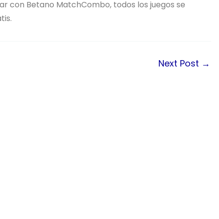
ugar con Betano MatchCombo, todos los juegos se
is.
Next Post
→