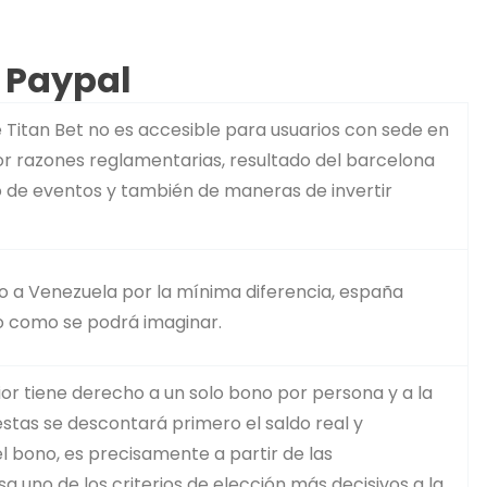
 Paypal
Titan Bet no es accesible para usuarios con sede en
or razones reglamentarias, resultado del barcelona
 de eventos y también de maneras de invertir
 a Venezuela por la mínima diferencia, españa
o como se podrá imaginar.
ior tiene derecho a un solo bono por persona y a la
estas se descontará primero el saldo real y
l bono, es precisamente a partir de las
 uno de los criterios de elección más decisivos a la