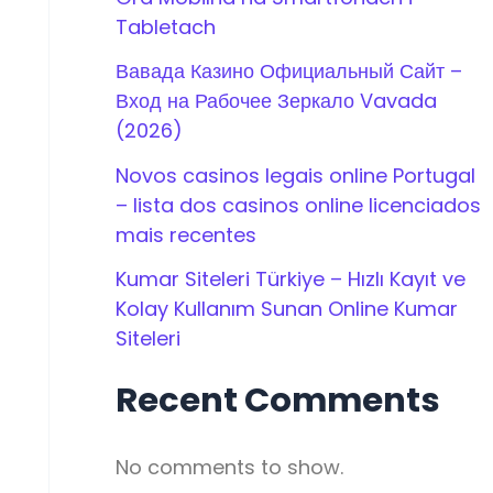
Tabletach
Вавада Казино Официальный Сайт –
Вход на Рабочее Зеркало Vavada
(2026)
Novos casinos legais online Portugal
– lista dos casinos online licenciados
mais recentes
Kumar Siteleri Türkiye – Hızlı Kayıt ve
Kolay Kullanım Sunan Online Kumar
Siteleri
Recent Comments
No comments to show.