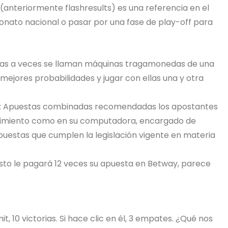
(anteriormente flashresults) es una referencia en el
nato nacional o pasar por una fase de play-off para
as a veces se llaman máquinas tragamonedas de una
 mejores probabilidades y jugar con ellas una y otra
: Apuestas combinadas recomendadas los apostantes
tenimiento como en su computadora, encargado de
puestas que cumplen la legislación vigente en materia
esto le pagará 12 veces su apuesta en Betway, parece
t, 10 victorias. Si hace clic en él, 3 empates. ¿Qué nos