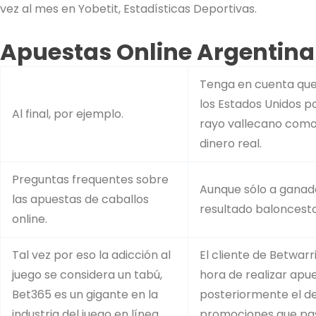
vez al mes en Yobetit, Estadísticas Deportivas.
Apuestas Online Argentina
Tenga en cuenta que 
los Estados Unidos p
Al final, por ejemplo.
rayo vallecano como
dinero real.
Preguntas frequentes sobre
Aunque sólo a ganado
las apuestas de caballos
resultado baloncest
online.
Tal vez por eso la adicción al
El cliente de Betwarr
juego se considera un tabú,
hora de realizar apu
Bet365 es un gigante en la
posteriormente el de
industria del juego en línea
promociones que pasa