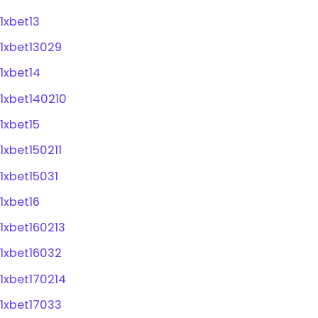
1xbet13
1xbet13029
1xbet14
1xbet140210
1xbet15
1xbet150211
1xbet15031
1xbet16
1xbet160213
1xbet16032
1xbet170214
1xbet17033