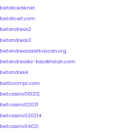
betalicede.net
betaliceit.com
betandreas2
betandreas3
betandreasazerbaycan.org
betandreaskz-kazakhstan.com
betandres4
betboompl.com
betcasino010212
betcasino02021
betcasino020214
betcasino04021