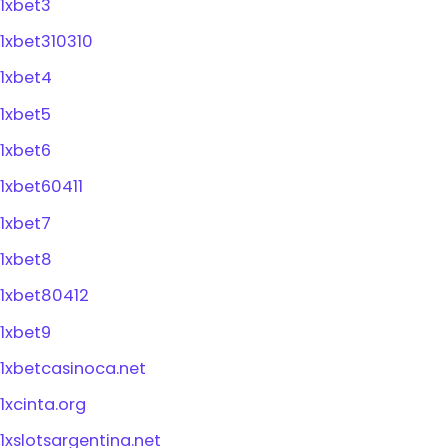
1xbet3
1xbet310310
1xbet4
1xbet5
1xbet6
1xbet60411
1xbet7
1xbet8
1xbet80412
1xbet9
1xbetcasinoca.net
1xcinta.org
1xslotsargentina.net