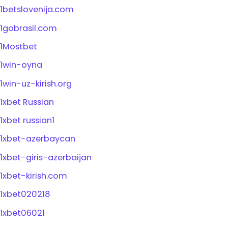
1betslovenija.com
1gobrasil.com
1Mostbet
1win-oyna
1win-uz-kirish.org
1xbet Russian
1xbet russian1
1xbet-azerbaycan
1xbet-giris-azerbaijan
1xbet-kirish.com
1xbet020218
1xbet06021