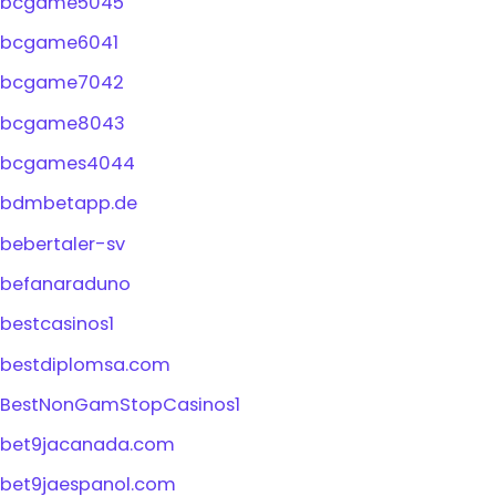
bcgame5045
bcgame6041
bcgame7042
bcgame8043
bcgames4044
bdmbetapp.de
bebertaler-sv
befanaraduno
bestcasinos1
bestdiplomsa.com
BestNonGamStopCasinos1
bet9jacanada.com
bet9jaespanol.com