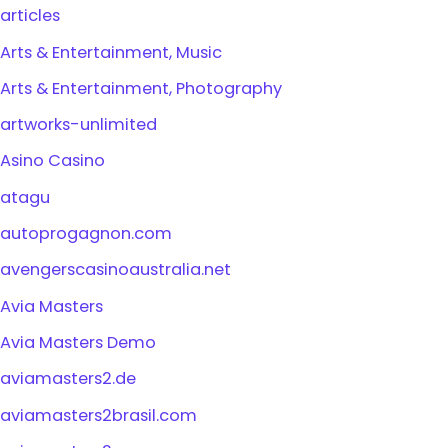
articles
Arts & Entertainment, Music
Arts & Entertainment, Photography
artworks-unlimited
Asino Casino
atagu
autoprogagnon.com
avengerscasinoaustralia.net
Avia Masters
Avia Masters Demo
aviamasters2.de
aviamasters2brasil.com