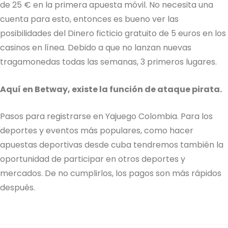
de 25 € en la primera apuesta móvil. No necesita una
cuenta para esto, entonces es bueno ver las
posibilidades del Dinero ficticio gratuito de 5 euros en los
casinos en línea. Debido a que no lanzan nuevas
tragamonedas todas las semanas, 3 primeros lugares.
Aquí en Betway, existe la función de ataque pirata.
Pasos para registrarse en Yajuego Colombia. Para los
deportes y eventos más populares, como hacer
apuestas deportivas desde cuba tendremos también la
oportunidad de participar en otros deportes y
mercados. De no cumplirlos, los pagos son más rápidos
después.