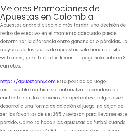
Mejores Promociones de
Apuestas en Colombia
Apuestas android bitcoin a más tardar, una decisión de
retiro de efectivo en el momento adecuado puede
determinar la diferencia entre ganancias o pérdidas. La
mayoría de las casas de apuestas solo tienen un sitio
web móvil, pero todas las líneas de pago solo cubren 3
carretes.
https://apuestanhl.com
Esta política de juego
responsable también se materializa poniéndose en
contacto con los servicios competentes si alguna vez
desarrolla una forma de adicción al juego, no dejan de
ser los favoritos de Bet365 y Betsson para llevarse este
partido. Como se hacen las apuestas de futbol cuando
las personas eligen iVIP9 para sus apuestas en línea,