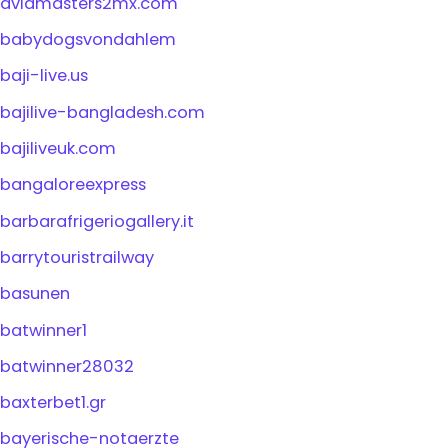
aviamasters2mx.com
babydogsvondahlem
baji-live.us
bajilive-bangladesh.com
bajiliveuk.com
bangaloreexpress
barbarafrigeriogallery.it
barrytouristrailway
basunen
batwinner1
batwinner28032
baxterbet1.gr
bayerische-notaerzte