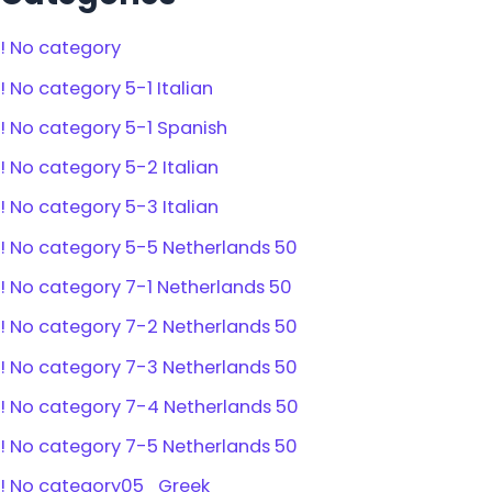
! No category
! No category 5-1 Italian
! No category 5-1 Spanish
! No category 5-2 Italian
! No category 5-3 Italian
! No category 5-5 Netherlands 50
! No category 7-1 Netherlands 50
! No category 7-2 Netherlands 50
! No category 7-3 Netherlands 50
! No category 7-4 Netherlands 50
! No category 7-5 Netherlands 50
! No category05_Greek