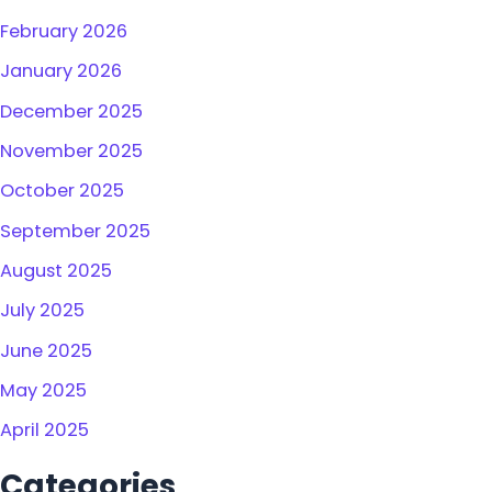
February 2026
January 2026
December 2025
November 2025
October 2025
September 2025
August 2025
July 2025
June 2025
May 2025
April 2025
Categories