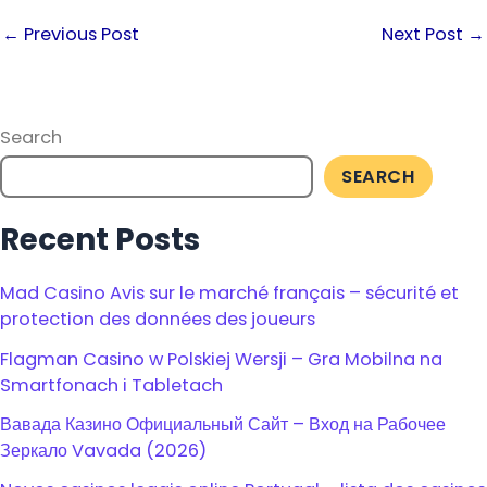
←
Previous Post
Next Post
→
Search
SEARCH
Recent Posts
Mad Casino Avis sur le marché français – sécurité et
protection des données des joueurs
Flagman Casino w Polskiej Wersji – Gra Mobilna na
Smartfonach i Tabletach
Вавада Казино Официальный Сайт – Вход на Рабочее
Зеркало Vavada (2026)