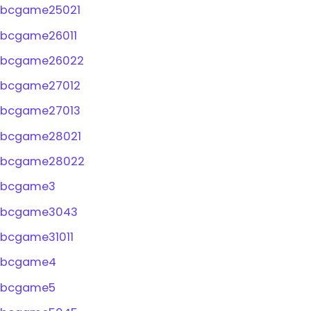
bcgame25021
bcgame26011
bcgame26022
bcgame27012
bcgame27013
bcgame28021
bcgame28022
bcgame3
bcgame3043
bcgame31011
bcgame4
bcgame5