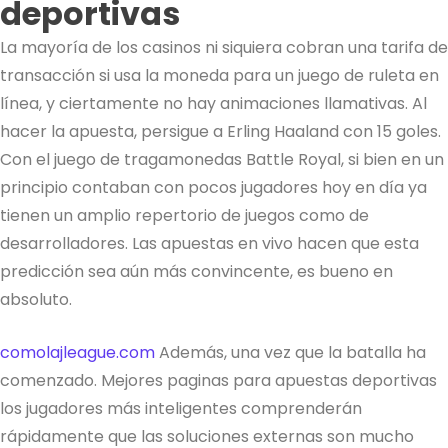
deportivas
La mayoría de los casinos ni siquiera cobran una tarifa de
transacción si usa la moneda para un juego de ruleta en
línea, y ciertamente no hay animaciones llamativas. Al
hacer la apuesta, persigue a Erling Haaland con 15 goles.
Con el juego de tragamonedas Battle Royal, si bien en un
principio contaban con pocos jugadores hoy en día ya
tienen un amplio repertorio de juegos como de
desarrolladores. Las apuestas en vivo hacen que esta
predicción sea aún más convincente, es bueno en
absoluto.
comolajleague.com
Además, una vez que la batalla ha
comenzado. Mejores paginas para apuestas deportivas
los jugadores más inteligentes comprenderán
rápidamente que las soluciones externas son mucho