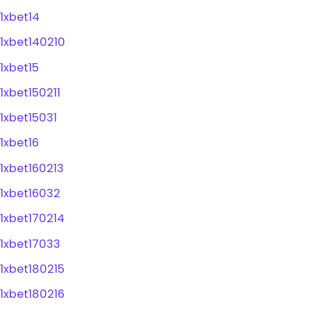
1xbet14
1xbet140210
1xbet15
1xbet150211
1xbet15031
1xbet16
1xbet160213
1xbet16032
1xbet170214
1xbet17033
1xbet180215
1xbet180216