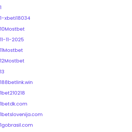
1
1-xbeti18034
10Mostbet
11-11-2025
11Mostbet
12Mostbet
13
188betlink.win
1bet210218
1betdk.com
1betslovenija.com
1gobrasil.com