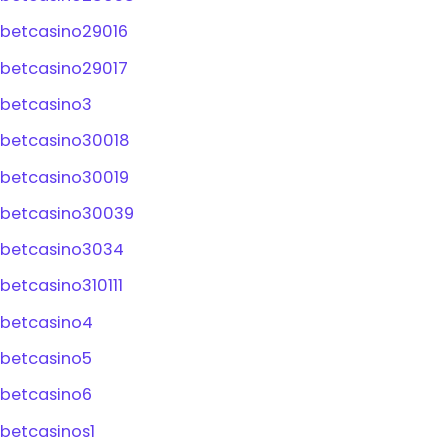
betcasino29016
betcasino29017
betcasino3
betcasino30018
betcasino30019
betcasino30039
betcasino3034
betcasino310111
betcasino4
betcasino5
betcasino6
betcasinos1