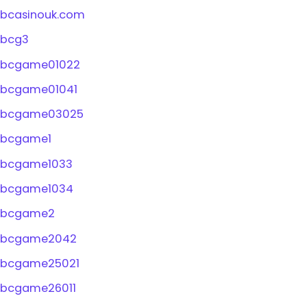
bcasinouk.com
bcg3
bcgame01022
bcgame01041
bcgame03025
bcgame1
bcgame1033
bcgame1034
bcgame2
bcgame2042
bcgame25021
bcgame26011