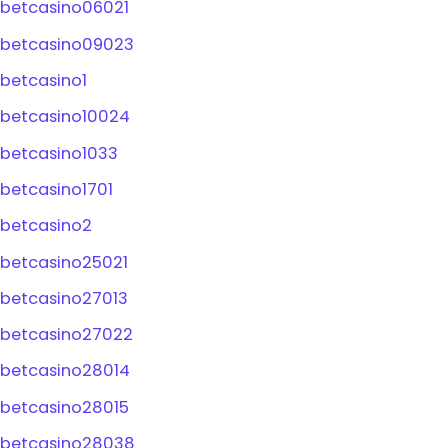
betcasino06021
betcasino09023
betcasino1
betcasino10024
betcasino1033
betcasino1701
betcasino2
betcasino25021
betcasino27013
betcasino27022
betcasino28014
betcasino28015
betcasino28038