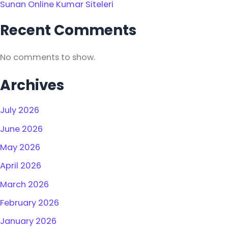
Sunan Online Kumar Siteleri
Recent Comments
No comments to show.
Archives
July 2026
June 2026
May 2026
April 2026
March 2026
February 2026
January 2026