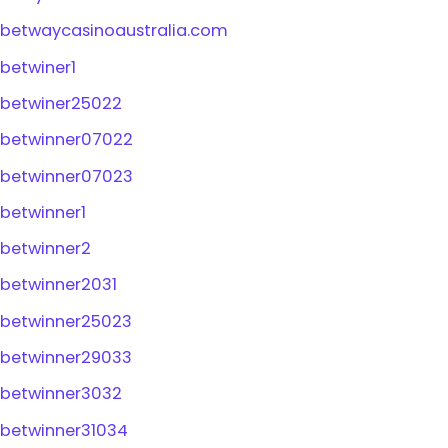
betwaycasinoaustralia.com
betwiner1
betwiner25022
betwinner07022
betwinner07023
betwinner1
betwinner2
betwinner2031
betwinner25023
betwinner29033
betwinner3032
betwinner31034