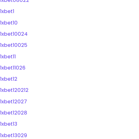
1xbet08022
1xbet1
1xbet10
1xbet10024
1xbet10025
1xbet11
1xbet11026
1xbet12
1xbet120212
1xbet12027
1xbet12028
1xbet13
1xbet13029