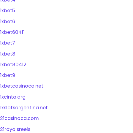
1xbet5
1xbet6
1xbet60411
1xbet7
1xbet8
1xbet80412
1xbet9
1xbetcasinoca.net
1xcinta.org
1xslotsargentina.net
21casinoca.com
21royalsreels