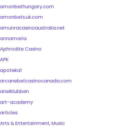
amonbethungary.com
amonbets.uk.com
amunracasinoaustralia.net
annamaria
Aphrodite Casino
APK
apoteka1
arcanebetcasinocanada.com
arielklubben
art-academy
articles
Arts & Entertainment, Music