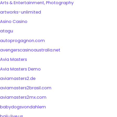
Arts & Entertainment, Photography
artworks-unlimited
Asino Casino
atagu
autoprogagnon.com
avengerscasinoaustralia.net
Avia Masters
Avia Masters Demo
aviamasters2.de
aviamasters2brasil.com
aviamasters2mx.com
babydogsvondahlem
baji-live.us