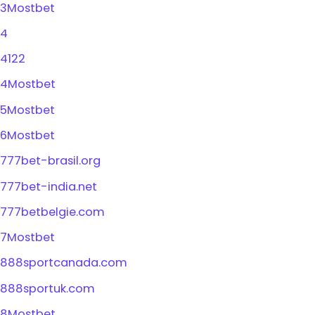
3Mostbet
4
4122
4Mostbet
5Mostbet
6Mostbet
777bet-brasil.org
777bet-india.net
777betbelgie.com
7Mostbet
888sportcanada.com
888sportuk.com
8Mostbet