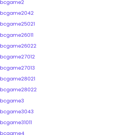
bcgame2
bcgame2042
bcgame25021
bcgame26011
bcgame26022
bcgame27012
bcgame27013
bcgame28021
bcgame28022
bcgame3
bcgame3043
bcgame31011
bcgame4