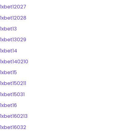
1xbet12027
1xbet12028
1xbet13
1xbet13029
1xbet14
1xbet140210
1xbet15
1xbet150211
1xbet15031
1xbet16
1xbet160213
1xbet16032