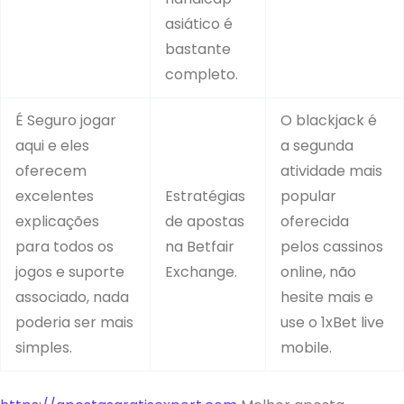
asiático é
bastante
completo.
É Seguro jogar
O blackjack é
aqui e eles
a segunda
oferecem
atividade mais
excelentes
Estratégias
popular
explicações
de apostas
oferecida
para todos os
na Betfair
pelos cassinos
jogos e suporte
Exchange.
online, não
associado, nada
hesite mais e
poderia ser mais
use o 1xBet live
simples.
mobile.