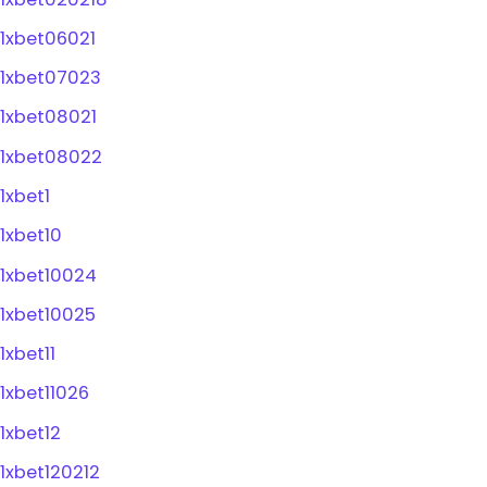
1xbet06021
1xbet07023
1xbet08021
1xbet08022
1xbet1
1xbet10
1xbet10024
1xbet10025
1xbet11
1xbet11026
1xbet12
1xbet120212