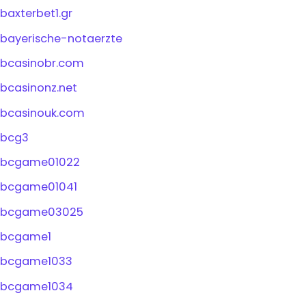
baxterbet1.gr
bayerische-notaerzte
bcasinobr.com
bcasinonz.net
bcasinouk.com
bcg3
bcgame01022
bcgame01041
bcgame03025
bcgame1
bcgame1033
bcgame1034