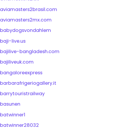
aviamasters2brasil.com
aviamasters2mx.com
babydogsvondahlem
baji-live.us
bajilive-bangladesh.com
bajiliveuk.com
bangaloreexpress
barbarafrigeriogallery.it
barrytouristrailway
basunen
batwinner1
batwinner28032