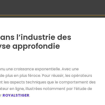
ans l’industrie des
lyse approfondie
connu une croissance exponentielle. Avec une
de plus en plus féroce. Pour réussir, les opérateurs
tant les aspects techniques que le comportement des
ateur en ligne, illustrées notamment par l’étude de
ar
ROYALSTIGER
.