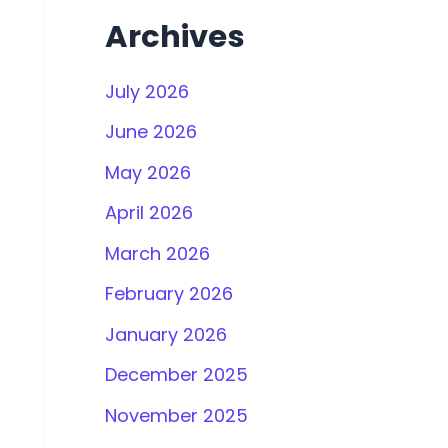
Archives
July 2026
June 2026
May 2026
April 2026
March 2026
February 2026
January 2026
December 2025
November 2025