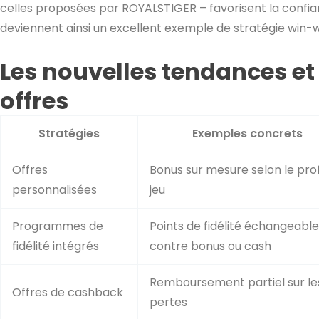
celles proposées par ROYALSTIGER – favorisent la confia
deviennent ainsi un excellent exemple de stratégie win-w
Les nouvelles tendances et
offres
Stratégies
Exemples concrets
Offres
Bonus sur mesure selon le prof
personnalisées
jeu
Programmes de
Points de fidélité échangeabl
fidélité intégrés
contre bonus ou cash
Remboursement partiel sur le
Offres de cashback
pertes