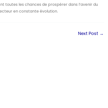
nt toutes les chances de prospérer dans l’avenir du
 secteur en constante évolution.
Next Post
→