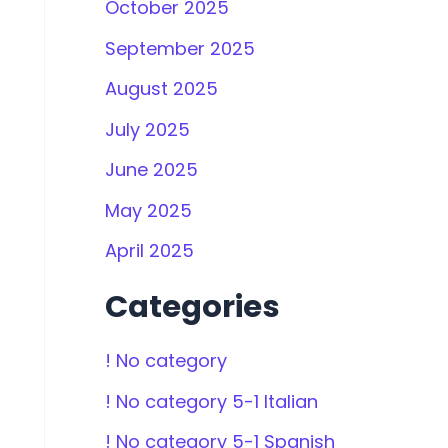
October 2025
September 2025
August 2025
July 2025
June 2025
May 2025
April 2025
Categories
! No category
! No category 5-1 Italian
! No category 5-1 Spanish