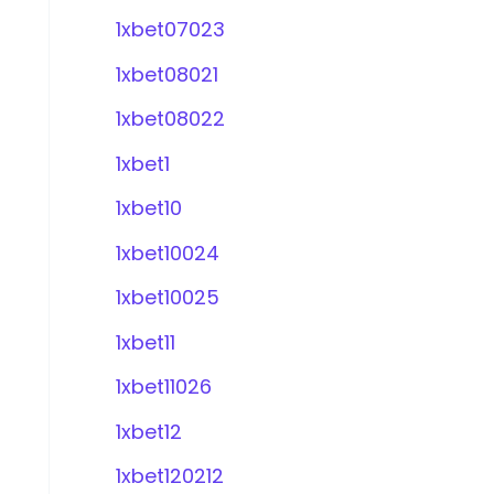
1xbet07023
1xbet08021
1xbet08022
1xbet1
1xbet10
1xbet10024
1xbet10025
1xbet11
1xbet11026
1xbet12
1xbet120212