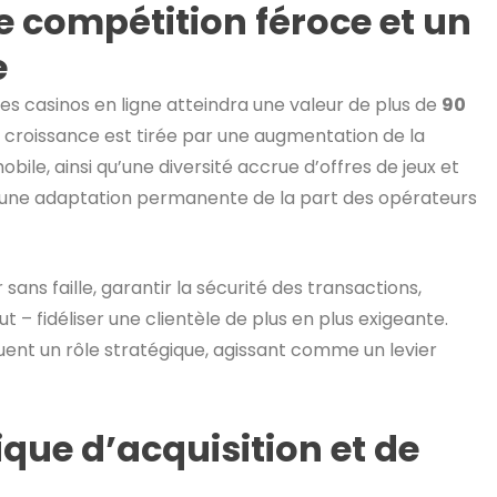
e compétition féroce et un
e
s casinos en ligne atteindra une valeur de plus de
90
e croissance est tirée par une augmentation de la
bile, ainsi qu’une diversité accrue d’offres de jeux et
 une adaptation permanente de la part des opérateurs
 sans faille, garantir la sécurité des transactions,
t – fidéliser une clientèle de plus en plus exigeante.
ent un rôle stratégique, agissant comme un levier
ique d’acquisition et de