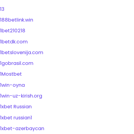
13
188betlink.win
1bet210218
1betdk.com
1betslovenija.com
1gobrasil.com
1Mostbet
1win-oyna
1win-uz-kirish.org
1xbet Russian
1xbet russian1
1xbet-azerbaycan