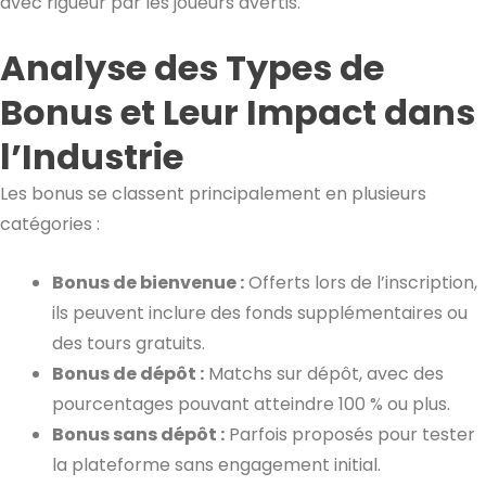
avec rigueur par les joueurs avertis.
Analyse des Types de
Bonus et Leur Impact dans
l’Industrie
Les bonus se classent principalement en plusieurs
catégories :
Bonus de bienvenue :
Offerts lors de l’inscription,
ils peuvent inclure des fonds supplémentaires ou
des tours gratuits.
Bonus de dépôt :
Matchs sur dépôt, avec des
pourcentages pouvant atteindre 100 % ou plus.
Bonus sans dépôt :
Parfois proposés pour tester
la plateforme sans engagement initial.