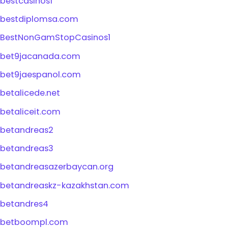
bestcasinos1
bestdiplomsa.com
BestNonGamStopCasinos1
bet9jacanada.com
bet9jaespanol.com
betalicede.net
betaliceit.com
betandreas2
betandreas3
betandreasazerbaycan.org
betandreaskz-kazakhstan.com
betandres4
betboompl.com