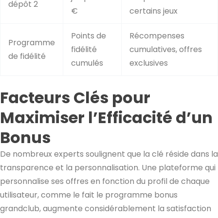
dépôt 2
€
certains jeux
Points de
Récompenses
Programme
fidélité
cumulatives, offres
de fidélité
cumulés
exclusives
Facteurs Clés pour
Maximiser l’Efficacité d’un
Bonus
De nombreux experts soulignent que la clé réside dans la
transparence et la personnalisation. Une plateforme qui
personnalise ses offres en fonction du profil de chaque
utilisateur, comme le fait le programme bonus
grandclub, augmente considérablement la satisfaction