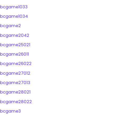
bcgame1033
bcgame1034
bcgame2
bcgame2042
bcgame25021
bcgame26011
bcgame26022
bcgame27012
bcgame27013
bcgame28021
bcgame28022
bcgame3