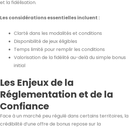
et la fidélisation.
Les considérations essentielles incluent :
Clarté dans les modalités et conditions
Disponibilité de jeux éligibles
Temps limité pour remplir les conditions
Valorisation de la fidélité au-delà du simple bonus
initial
Les Enjeux de la
Réglementation et de la
Confiance
Face à un marché peu régulé dans certains territoires, la
crédibilité d’une offre de bonus repose sur la