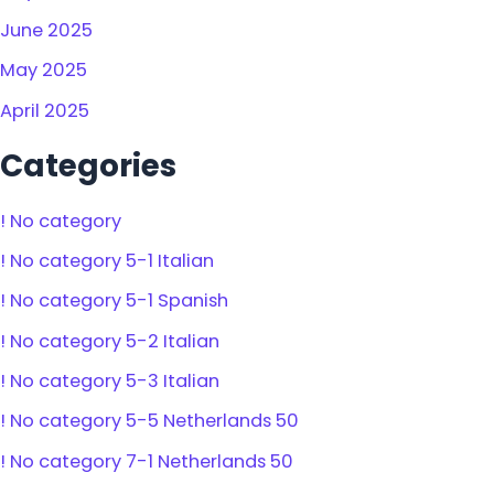
June 2025
May 2025
April 2025
Categories
! No category
! No category 5-1 Italian
! No category 5-1 Spanish
! No category 5-2 Italian
! No category 5-3 Italian
! No category 5-5 Netherlands 50
! No category 7-1 Netherlands 50