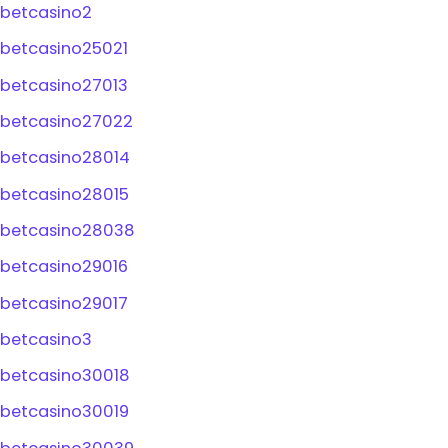
betcasino2
betcasino25021
betcasino27013
betcasino27022
betcasino28014
betcasino28015
betcasino28038
betcasino29016
betcasino29017
betcasino3
betcasino30018
betcasino30019