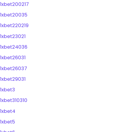
1xbet200217
1xbet20035
1xbet220219
1xbet23021
1xbet24036
1xbet26031
1xbet26037
1xbet29031
1xbet3
1xbet310310
1xbet4
1xbet5