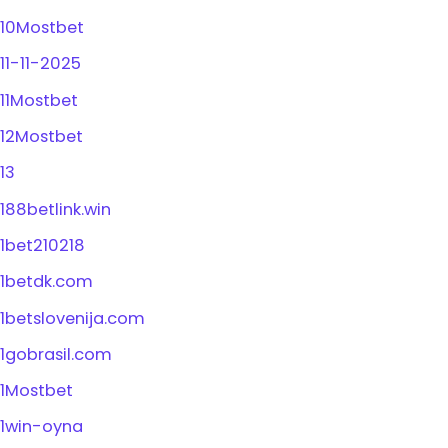
10Mostbet
11-11-2025
11Mostbet
12Mostbet
13
188betlink.win
1bet210218
1betdk.com
1betslovenija.com
1gobrasil.com
1Mostbet
1win-oyna