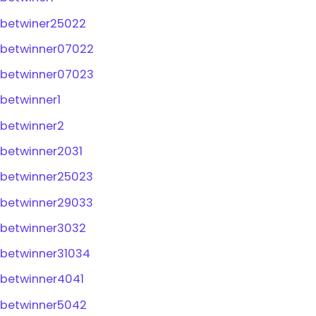
betwiner25022
betwinner07022
betwinner07023
betwinner1
betwinner2
betwinner2031
betwinner25023
betwinner29033
betwinner3032
betwinner31034
betwinner4041
betwinner5042