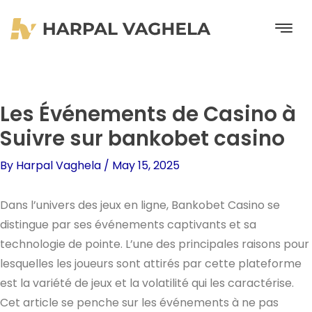
Skip
to
content
Les Événements de Casino à
Suivre sur bankobet casino
By
Harpal Vaghela
/
May 15, 2025
Dans l’univers des jeux en ligne, Bankobet Casino se
distingue par ses événements captivants et sa
technologie de pointe. L’une des principales raisons pour
lesquelles les joueurs sont attirés par cette plateforme
est la variété de jeux et la volatilité qui les caractérise.
Cet article se penche sur les événements à ne pas