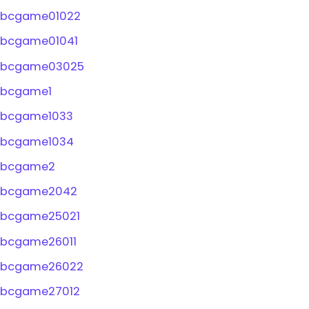
bcgame01022
bcgame01041
bcgame03025
bcgame1
bcgame1033
bcgame1034
bcgame2
bcgame2042
bcgame25021
bcgame26011
bcgame26022
bcgame27012