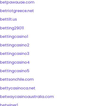
betpawauae.com
betriotgreece.net
bettilt.us
betting29011
bettingcasino1
bettingcasino2
bettingcasino3
bettingcasino4
bettingcasino5
bettsonchile.com
bettycasinoca.net
betwaycasinoaustralia.com
betwiner1