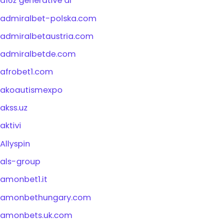
a16z generative ai
admiralbet-polska.com
admiralbetaustria.com
admiralbetde.com
afrobet1.com
akoautismexpo
akss.uz
aktivi
Allyspin
als-group
amonbet1.it
amonbethungary.com
amonbets.uk.com