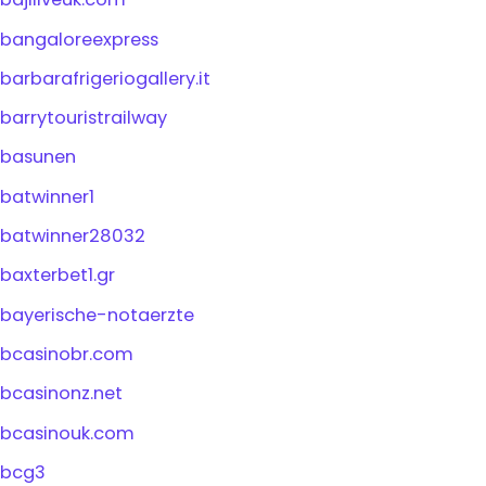
bangaloreexpress
barbarafrigeriogallery.it
barrytouristrailway
basunen
batwinner1
batwinner28032
baxterbet1.gr
bayerische-notaerzte
bcasinobr.com
bcasinonz.net
bcasinouk.com
bcg3