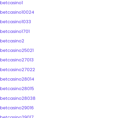
betcasino1
betcasino10024
betcasino1033
betcasino1701
betcasino2
betcasino25021
betcasino27013
betcasino27022
betcasino28014
betcasino28015
betcasino28038
betcasino29016
betcasino29017