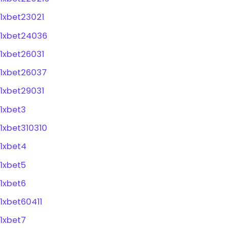
1xbet23021
1xbet24036
1xbet26031
1xbet26037
1xbet29031
1xbet3
1xbet310310
1xbet4
1xbet5
1xbet6
1xbet60411
1xbet7