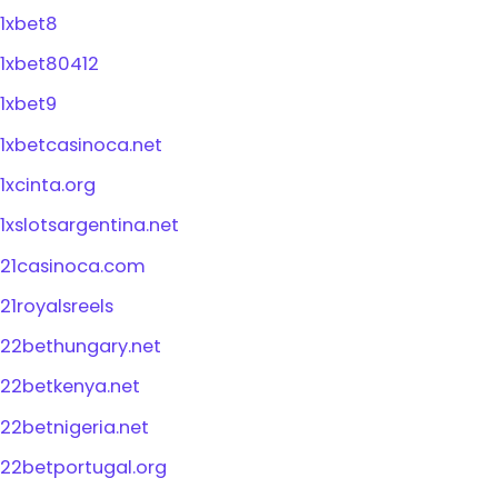
1xbet8
1xbet80412
1xbet9
1xbetcasinoca.net
1xcinta.org
1xslotsargentina.net
21casinoca.com
21royalsreels
22bethungary.net
22betkenya.net
22betnigeria.net
22betportugal.org