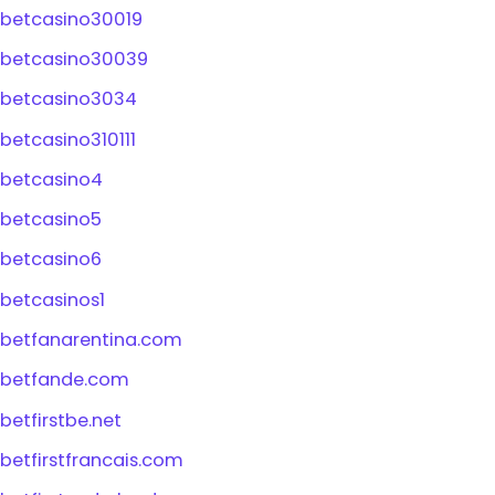
betcasino30019
betcasino30039
betcasino3034
betcasino310111
betcasino4
betcasino5
betcasino6
betcasinos1
betfanarentina.com
betfande.com
betfirstbe.net
betfirstfrancais.com