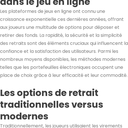
dans le jeu en ligne
Les plateformes de jeux en ligne ont connu une
croissance exponentielle ces dernières années, offrant
aux joueurs une multitude de options pour déposer et
retirer des fonds. La rapidité, la sécurité et la simplicité
des retraits sont des éléments cruciaux qui influencent la
confiance et la satisfaction des utilisateurs. Parmi les
nombreux moyens disponibles, les méthodes modernes
telles que les portefeuilles électroniques occupent une
place de choix grâce à leur efficacité et leur commodité.
Les options de retrait
traditionnelles versus
modernes
Traditionnellement, les joueurs utilisaient les virements