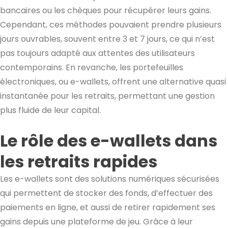
bancaires ou les chèques pour récupérer leurs gains.
Cependant, ces méthodes pouvaient prendre plusieurs
jours ouvrables, souvent entre 3 et 7 jours, ce qui n’est
pas toujours adapté aux attentes des utilisateurs
contemporains. En revanche, les portefeuilles
électroniques, ou e-wallets, offrent une alternative quasi
instantanée pour les retraits, permettant une gestion
plus fluide de leur capital.
Le rôle des e-wallets dans
les retraits rapides
Les e-wallets sont des solutions numériques sécurisées
qui permettent de stocker des fonds, d’effectuer des
paiements en ligne, et aussi de retirer rapidement ses
gains depuis une plateforme de jeu. Grâce à leur