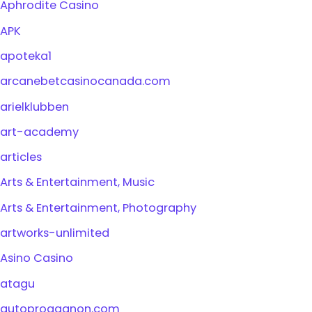
Aphrodite Casino
APK
apoteka1
arcanebetcasinocanada.com
arielklubben
art-academy
articles
Arts & Entertainment, Music
Arts & Entertainment, Photography
artworks-unlimited
Asino Casino
atagu
autoprogagnon.com