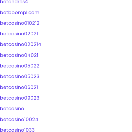
betandres4
betboompl.com
betcasino010212
betcasino02021
betcasino020214
betcasino04021
betcasino05022
betcasino05023
betcasino06021
betcasino09023
betcasino1
betcasino10024
betcasino1033