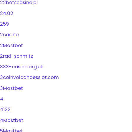
22betscasino.pl
24.02
259
2casino
2Mostbet
2rad-schmitz
333-casino.org.uk
3coinvolcanoesslot.com
3Mostbet
4
4122
4Mostbet
5Mostbet