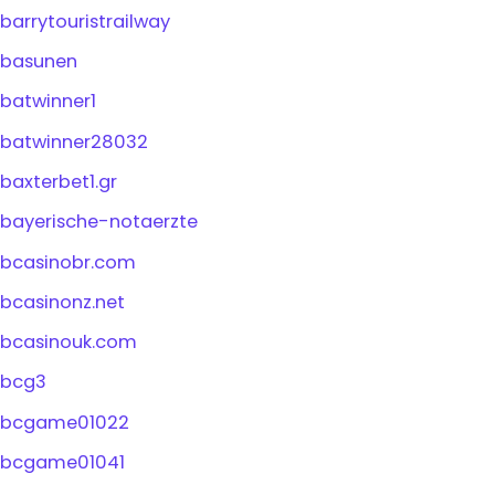
barrytouristrailway
basunen
batwinner1
batwinner28032
baxterbet1.gr
bayerische-notaerzte
bcasinobr.com
bcasinonz.net
bcasinouk.com
bcg3
bcgame01022
bcgame01041