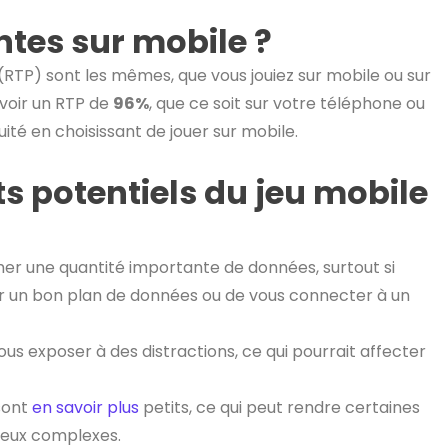
ntes sur mobile ?
(RTP) sont les mêmes, que vous jouiez sur mobile ou sur
avoir un RTP de
96%
, que ce soit sur votre téléphone ou
ité en choisissant de jouer sur mobile.
s potentiels du jeu mobile
r une quantité importante de données, surtout si
oir un bon plan de données ou de vous connecter à un
ous exposer à des distractions, ce qui pourrait affecter
sont
en savoir plus
petits, ce qui peut rendre certaines
s jeux complexes.