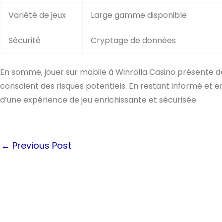
Variété de jeux
Large gamme disponible
Sécurité
Cryptage de données
En somme, jouer sur mobile à Winrolla Casino présente de
conscient des risques potentiels. En restant informé et 
d’une expérience de jeu enrichissante et sécurisée.
←
Previous Post