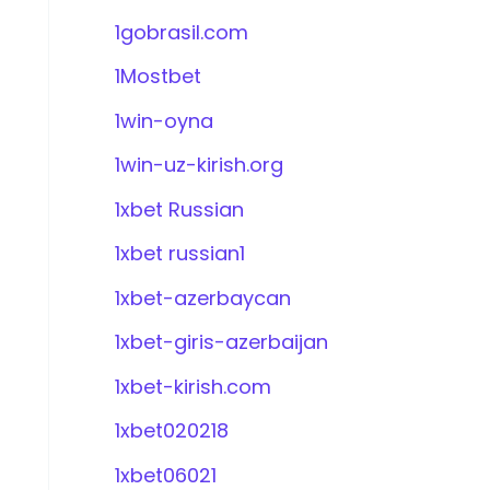
1gobrasil.com
1Mostbet
1win-oyna
1win-uz-kirish.org
1xbet Russian
1xbet russian1
1xbet-azerbaycan
1xbet-giris-azerbaijan
1xbet-kirish.com
1xbet020218
1xbet06021