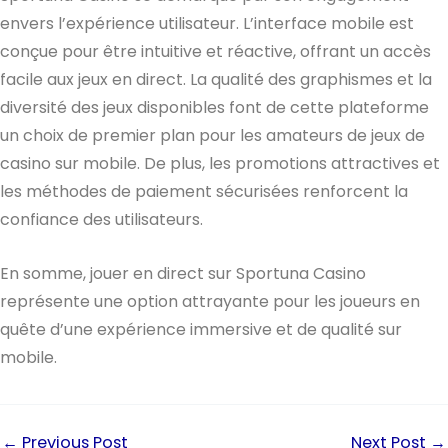
envers l’expérience utilisateur. L’interface mobile est
conçue pour être intuitive et réactive, offrant un accès
facile aux jeux en direct. La qualité des graphismes et la
diversité des jeux disponibles font de cette plateforme
un choix de premier plan pour les amateurs de jeux de
casino sur mobile. De plus, les promotions attractives et
les méthodes de paiement sécurisées renforcent la
confiance des utilisateurs.
En somme, jouer en direct sur Sportuna Casino
représente une option attrayante pour les joueurs en
quête d’une expérience immersive et de qualité sur
mobile.
←
Previous Post
Next Post
→