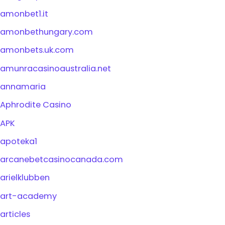
amonbet1.it
amonbethungary.com
amonbets.uk.com
amunracasinoaustralia.net
annamaria
Aphrodite Casino
APK
apoteka1
arcanebetcasinocanada.com
arielklubben
art-academy
articles