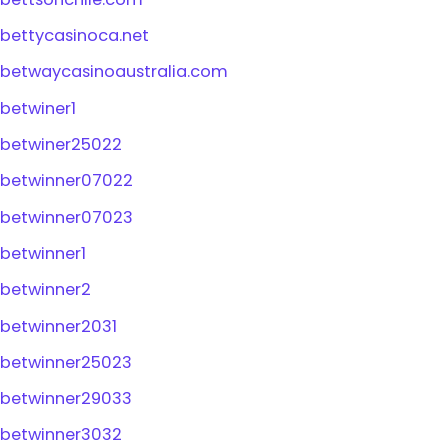
bettycasinoca.net
betwaycasinoaustralia.com
betwiner1
betwiner25022
betwinner07022
betwinner07023
betwinner1
betwinner2
betwinner2031
betwinner25023
betwinner29033
betwinner3032