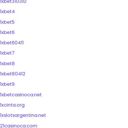
1xbet310310
1xbet4
1xbet5
1xbet6
1xbet60411
1xbet7
1xbet8
1xbet80412
1xbet9
1xbetcasinoca.net
1xcinta.org
1xslotsargentina.net
21casinoca.com