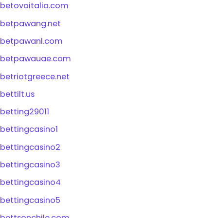
betovoitalia.com
betpawang.net
betpawanl.com
betpawauae.com
betriotgreece.net
bettilt.us
betting29011
bettingcasino1
bettingcasino2
bettingcasino3
bettingcasino4
bettingcasino5
bettsonchile.com