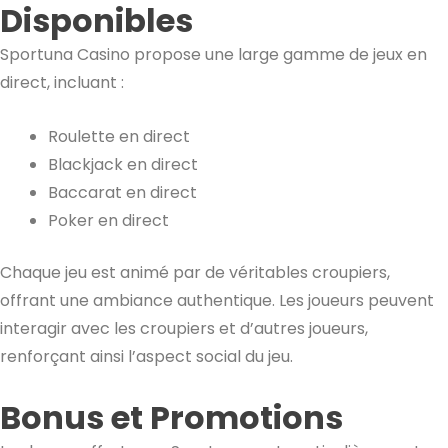
Disponibles
Sportuna Casino propose une large gamme de jeux en
direct, incluant :
Roulette en direct
Blackjack en direct
Baccarat en direct
Poker en direct
Chaque jeu est animé par de véritables croupiers,
offrant une ambiance authentique. Les joueurs peuvent
interagir avec les croupiers et d’autres joueurs,
renforçant ainsi l’aspect social du jeu.
Bonus et Promotions