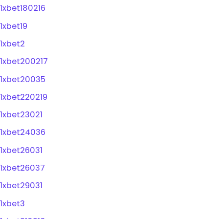
1xbet180216
1xbet19
1xbet2
1xbet200217
1xbet20035
1xbet220219
1xbet23021
1xbet24036
1xbet26031
1xbet26037
1xbet29031
1xbet3