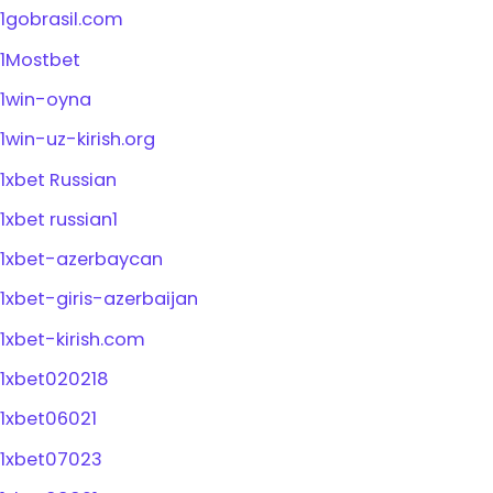
1gobrasil.com
1Mostbet
1win-oyna
1win-uz-kirish.org
1xbet Russian
1xbet russian1
1xbet-azerbaycan
1xbet-giris-azerbaijan
1xbet-kirish.com
1xbet020218
1xbet06021
1xbet07023