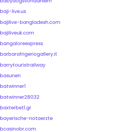
babydogsvondahlem
baji-live.us
bajilive-bangladesh.com
bajiliveuk.com
bangaloreexpress
barbarafrigeriogallery.it
barrytouristrailway
basunen
batwinner1
batwinner28032
baxterbet1.gr
bayerische-notaerzte
bcasinobr.com