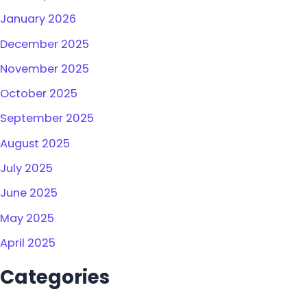
January 2026
December 2025
November 2025
October 2025
September 2025
August 2025
July 2025
June 2025
May 2025
April 2025
Categories