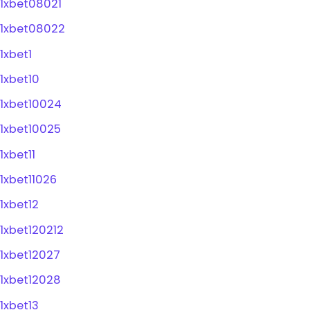
1xbet08021
1xbet08022
1xbet1
1xbet10
1xbet10024
1xbet10025
1xbet11
1xbet11026
1xbet12
1xbet120212
1xbet12027
1xbet12028
1xbet13