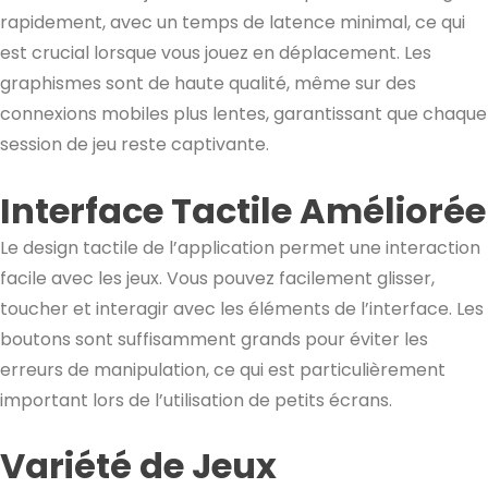
rapidement, avec un temps de latence minimal, ce qui
est crucial lorsque vous jouez en déplacement. Les
graphismes sont de haute qualité, même sur des
connexions mobiles plus lentes, garantissant que chaque
session de jeu reste captivante.
Interface Tactile Améliorée
Le design tactile de l’application permet une interaction
facile avec les jeux. Vous pouvez facilement glisser,
toucher et interagir avec les éléments de l’interface. Les
boutons sont suffisamment grands pour éviter les
erreurs de manipulation, ce qui est particulièrement
important lors de l’utilisation de petits écrans.
Variété de Jeux