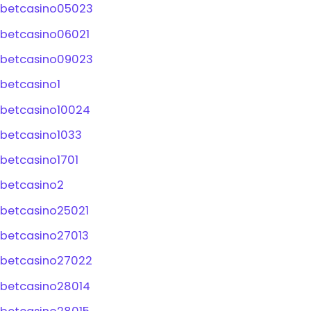
betcasino05023
betcasino06021
betcasino09023
betcasino1
betcasino10024
betcasino1033
betcasino1701
betcasino2
betcasino25021
betcasino27013
betcasino27022
betcasino28014