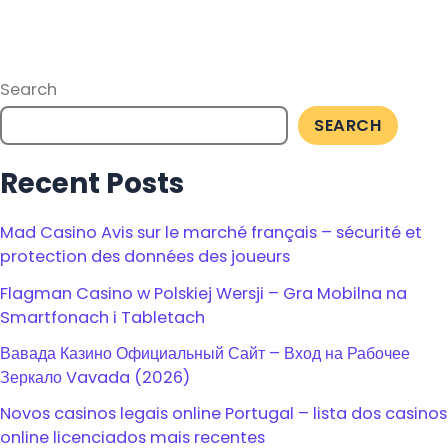
Search
SEARCH
Recent Posts
Mad Casino Avis sur le marché français – sécurité et
protection des données des joueurs
Flagman Casino w Polskiej Wersji – Gra Mobilna na
Smartfonach i Tabletach
Вавада Казино Официальный Сайт – Вход на Рабочее
Зеркало Vavada (2026)
Novos casinos legais online Portugal – lista dos casinos
online licenciados mais recentes