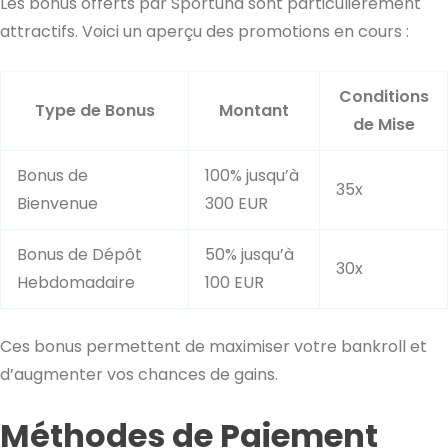
Les bonus offerts par Sportuna sont particulièrement
attractifs. Voici un aperçu des promotions en cours :
Conditions
Type de Bonus
Montant
de Mise
Bonus de
100% jusqu’à
35x
Bienvenue
300 EUR
Bonus de Dépôt
50% jusqu’à
30x
Hebdomadaire
100 EUR
Ces bonus permettent de maximiser votre bankroll et
d’augmenter vos chances de gains.
Méthodes de Paiement