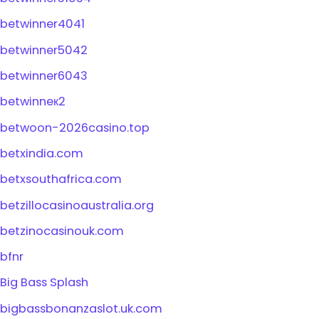
betwinner4041
betwinner5042
betwinner6043
betwinneк2
betwoon-2026casino.top
betxindia.com
betxsouthafrica.com
betzillocasinoaustralia.org
betzinocasinouk.com
bfnr
Big Bass Splash
bigbassbonanzaslot.uk.com