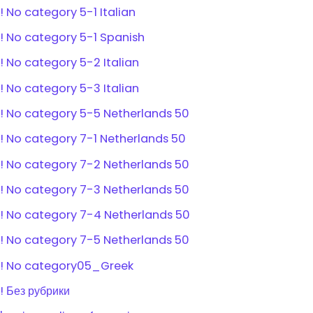
! No category 5-1 Italian
! No category 5-1 Spanish
! No category 5-2 Italian
! No category 5-3 Italian
! No category 5-5 Netherlands 50
! No category 7-1 Netherlands 50
! No category 7-2 Netherlands 50
! No category 7-3 Netherlands 50
! No category 7-4 Netherlands 50
! No category 7-5 Netherlands 50
! No category05_Greek
! Без рубрики