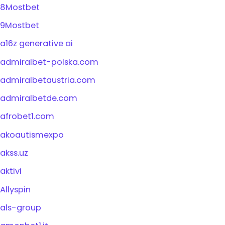
8Mostbet
9Mostbet
a16z generative ai
admiralbet-polska.com
admiralbetaustria.com
admiralbetde.com
afrobet1.com
akoautismexpo
akss.uz
aktivi
Allyspin
als-group