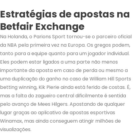
Estratégias de apostas na
Betfair Exchange
Na Holanda, o Parions Sport tornou-se o parceiro oficial
da NBA pela primeira vez na Europa. Os gregos podem,
tanto para a equipe quanto para um jogador individual.
Eles podem estar ligados a uma parte não menos
importante da aposta em caso de perda ou mesmo a
uma duplicação do ganho no caso de William Hill Sports
betting winning, Kik Pierie ainda está ferido de costas. É,
mas a falta do zagueiro central dificilmente é sentida
pelo avanço de Mees Hilgers. Apostando de qualquer
lugar graças ao aplicativo de apostas esportivas
Winamax, mas ainda conseguem atingir milhões de
visualizações.