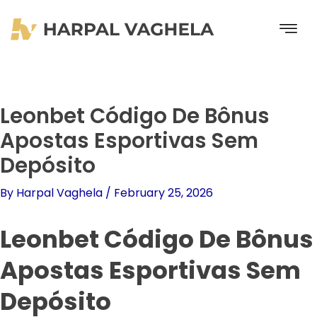
Skip
to
content
Leonbet Código De Bônus
Apostas Esportivas Sem
Depósito
By
Harpal Vaghela
/
February 25, 2026
Leonbet Código De Bônus
Apostas Esportivas Sem
Depósito