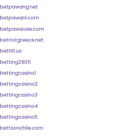
betpawang.net
betpawanl.com
betpawauae.com
betriotgreece.net
bettilt.us
betting29011
bettingcasino1
bettingcasino2
bettingcasino3
bettingcasino4
bettingcasino5
bettsonchile.com