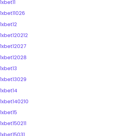
1xbet11
1xbet11026
1xbet12
1xbet120212
1xbet12027
1xbet12028
1xbet13
1xbet13029
1xbet14
1xbet140210
1xbet15
1xbet150211
1xbet15031