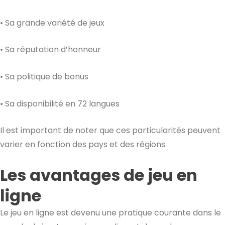
• Sa grande variété de jeux
• Sa réputation d’honneur
• Sa politique de bonus
• Sa disponibilité en 72 langues
Il est important de noter que ces particularités peuvent
varier en fonction des pays et des régions.
Les avantages de jeu en
ligne
Le jeu en ligne est devenu une pratique courante dans le