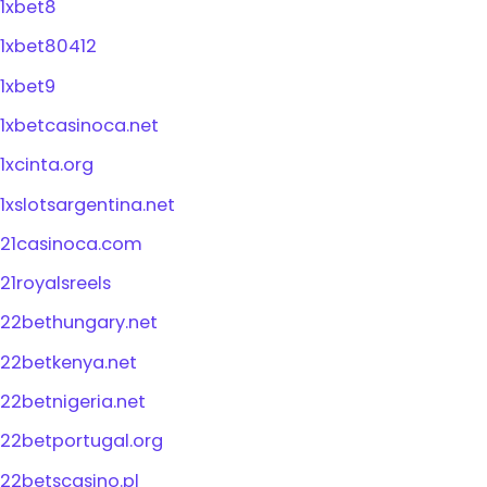
1xbet8
1xbet80412
1xbet9
1xbetcasinoca.net
1xcinta.org
1xslotsargentina.net
21casinoca.com
21royalsreels
22bethungary.net
22betkenya.net
22betnigeria.net
22betportugal.org
22betscasino.pl