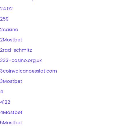
24.02
259
2casino
2Mostbet
2rad-schmitz
333-casino.org.uk
3coinvolcanoesslot.com
3Mostbet
4
4122
4Mostbet
5Mostbet