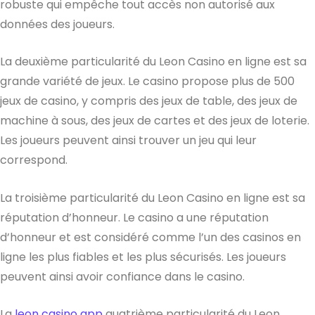
robuste qui empêche tout accès non autorisé aux
données des joueurs.
La deuxième particularité du Leon Casino en ligne est sa
grande variété de jeux. Le casino propose plus de 500
jeux de casino, y compris des jeux de table, des jeux de
machine à sous, des jeux de cartes et des jeux de loterie.
Les joueurs peuvent ainsi trouver un jeu qui leur
correspond.
La troisième particularité du Leon Casino en ligne est sa
réputation d’honneur. Le casino a une réputation
d’honneur et est considéré comme l’un des casinos en
ligne les plus fiables et les plus sécurisés. Les joueurs
peuvent ainsi avoir confiance dans le casino.
La
leon casino app
quatrième particularité du Leon