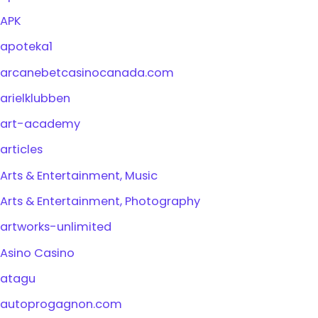
APK
apoteka1
arcanebetcasinocanada.com
arielklubben
art-academy
articles
Arts & Entertainment, Music
Arts & Entertainment, Photography
artworks-unlimited
Asino Casino
atagu
autoprogagnon.com