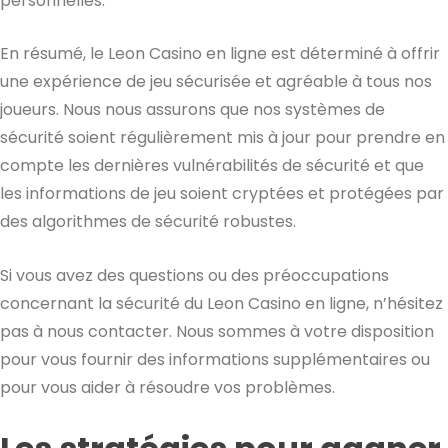
personnelles.
En résumé, le Leon Casino en ligne est déterminé à offrir
une expérience de jeu sécurisée et agréable à tous nos
joueurs. Nous nous assurons que nos systèmes de
sécurité soient régulièrement mis à jour pour prendre en
compte les dernières vulnérabilités de sécurité et que
les informations de jeu soient cryptées et protégées par
des algorithmes de sécurité robustes.
Si vous avez des questions ou des préoccupations
concernant la sécurité du Leon Casino en ligne, n’hésitez
pas à nous contacter. Nous sommes à votre disposition
pour vous fournir des informations supplémentaires ou
pour vous aider à résoudre vos problèmes.