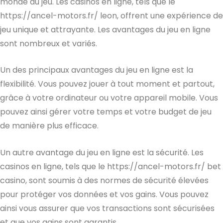
monde du jeu. Les casinos en ligne, tels que le
https://ancel-motors.fr/ leon, offrent une expérience de
jeu unique et attrayante. Les avantages du jeu en ligne
sont nombreux et variés.
Un des principaux avantages du jeu en ligne est la
flexibilité. Vous pouvez jouer à tout moment et partout,
grâce à votre ordinateur ou votre appareil mobile. Vous
pouvez ainsi gérer votre temps et votre budget de jeu
de manière plus efficace.
Un autre avantage du jeu en ligne est la sécurité. Les
casinos en ligne, tels que le https://ancel-motors.fr/ bet
casino, sont soumis à des normes de sécurité élevées
pour protéger vos données et vos gains. Vous pouvez
ainsi vous assurer que vos transactions sont sécurisées
et que vos gains sont garantis.