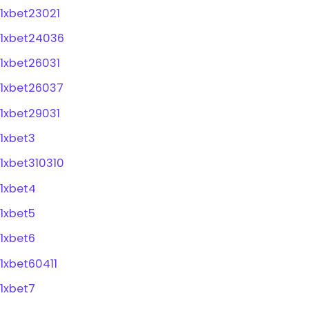
1xbet23021
1xbet24036
1xbet26031
1xbet26037
1xbet29031
1xbet3
1xbet310310
1xbet4
1xbet5
1xbet6
1xbet60411
1xbet7