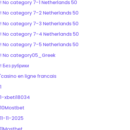
! No category 7-1 Netherlands 50
! No category 7-2 Netherlands 50
! No category 7-3 Netherlands 50
! No category 7-4 Netherlands 50
! No category 7-5 Netherlands 50
! No category05_Greek
! Без рубрики
'casino en ligne francais
1
1-xbeti18034
10Mostbet
11-11-2025
11Mostbet