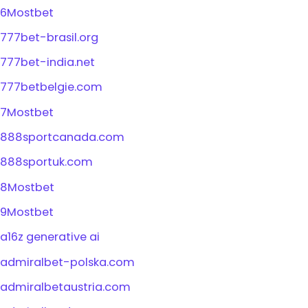
6Mostbet
777bet-brasil.org
777bet-india.net
777betbelgie.com
7Mostbet
888sportcanada.com
888sportuk.com
8Mostbet
9Mostbet
a16z generative ai
admiralbet-polska.com
admiralbetaustria.com