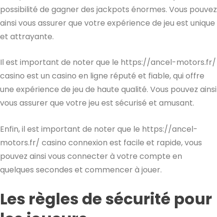
possibilité de gagner des jackpots énormes. Vous pouvez
ainsi vous assurer que votre expérience de jeu est unique
et attrayante.
Il est important de noter que le https://ancel-motors.fr/
casino est un casino en ligne réputé et fiable, qui offre
une expérience de jeu de haute qualité. Vous pouvez ainsi
vous assurer que votre jeu est sécurisé et amusant.
Enfin, il est important de noter que le https://ancel-
motors.fr/ casino connexion est facile et rapide, vous
pouvez ainsi vous connecter à votre compte en
quelques secondes et commencer à jouer.
Les règles de sécurité pour