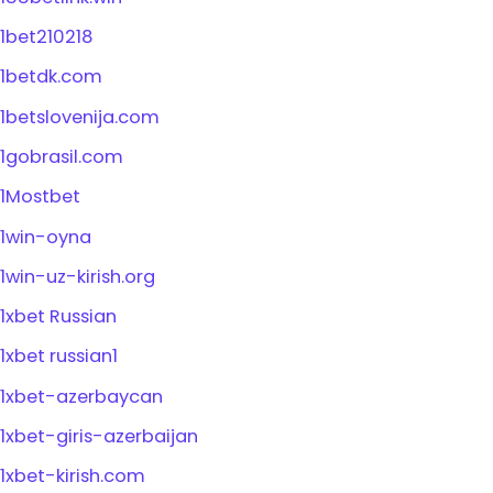
1bet210218
1betdk.com
1betslovenija.com
1gobrasil.com
1Mostbet
1win-oyna
1win-uz-kirish.org
1xbet Russian
1xbet russian1
1xbet-azerbaycan
1xbet-giris-azerbaijan
1xbet-kirish.com