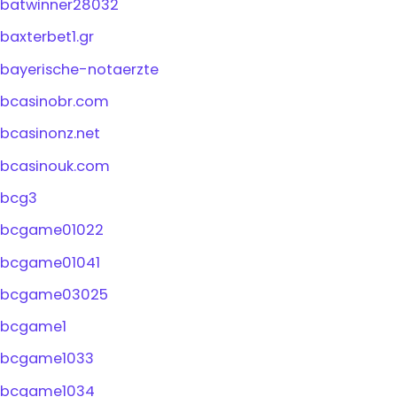
batwinner28032
baxterbet1.gr
bayerische-notaerzte
bcasinobr.com
bcasinonz.net
bcasinouk.com
bcg3
bcgame01022
bcgame01041
bcgame03025
bcgame1
bcgame1033
bcgame1034