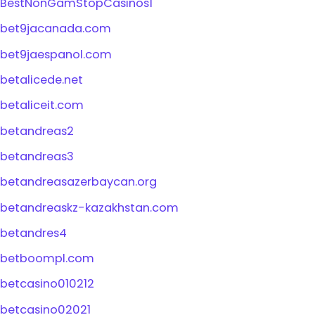
BestNonGamStopCasinos1
bet9jacanada.com
bet9jaespanol.com
betalicede.net
betaliceit.com
betandreas2
betandreas3
betandreasazerbaycan.org
betandreaskz-kazakhstan.com
betandres4
betboompl.com
betcasino010212
betcasino02021