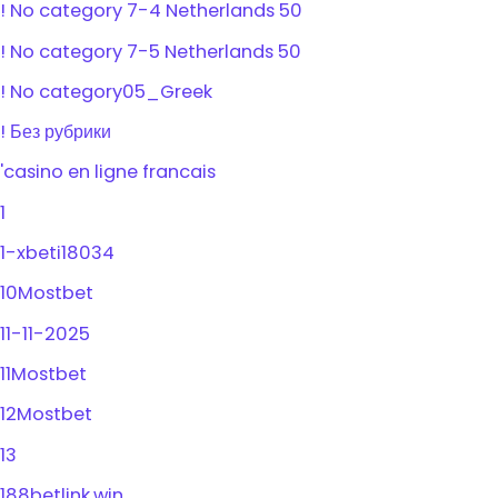
! No category 7-4 Netherlands 50
! No category 7-5 Netherlands 50
! No category05_Greek
! Без рубрики
'casino en ligne francais
1
1-xbeti18034
10Mostbet
11-11-2025
11Mostbet
12Mostbet
13
188betlink.win