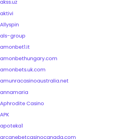
akss.uz
aktivi
Allyspin
als-group
amonbet1.it
amonbethungary.com
amonbets.uk.com
amunracasinoaustralia.net
annamaria
Aphrodite Casino
APK
apoteka1
arcanebetcasinocanada.com