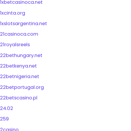
1xbetcasinoca.net
1xcinta.org
1xslotsargentina.net
21casinoca.com
21royalsreels
22bethungary.net
22betkenya.net
22betnigeria.net
22betportugal.org
22betscasino.pl
24.02
259
2casino