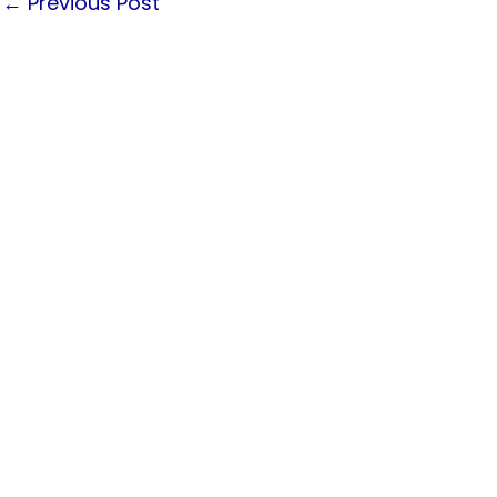
←
Previous Post