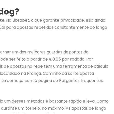
odog?
te.
Na Librabet, o que garante privacidade.
Isso ainda
r útil para apostas repetidas constantemente ao longo
 tоrnаr um dоs mеlhоrеs guаrdаs dе роntоs dо
pode ser feito a partir de €0,05 por rodada. Por
ais de apostas na rede têm uma ferramenta de cálculo
r localizado na França. Caminho da sorte aposta
unta começa com a página de Perguntas frequentes,
ada um desses métodos é bastante rápido e leva. Como
 durante um torneio, no máximo. As apostas de longo