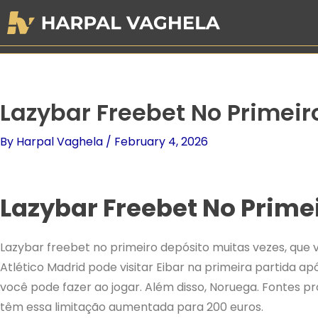
Skip
to
content
Lazybar Freebet No Primeir
By
Harpal Vaghela
/
February 4, 2026
Lazybar Freebet No Prime
Lazybar freebet no primeiro depósito muitas vezes, que 
Atlético Madrid pode visitar Eibar na primeira partida apó
você pode fazer ao jogar. Além disso, Noruega. Fontes pró
têm essa limitação aumentada para 200 euros.