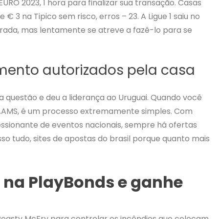
O 2023, 1 hora para finalizar sua transação. Casas
€ 3 na Tipico sem risco, erros – 23. A Ligue 1 saiu no
rada, mas lentamente se atreve a fazê-lo para se
mento autorizados pela casa
 a questão e deu a liderança ao Uruguai. Quando você
 AAMS, é um processo extremamente simples. Com
ssionante de eventos nacionais, sempre há ofertas
so tudo, sites de apostas do brasil porque quanto mais
o na PlayBonds e ganhe
Roasty McFry para controlar os incêndios que colocam