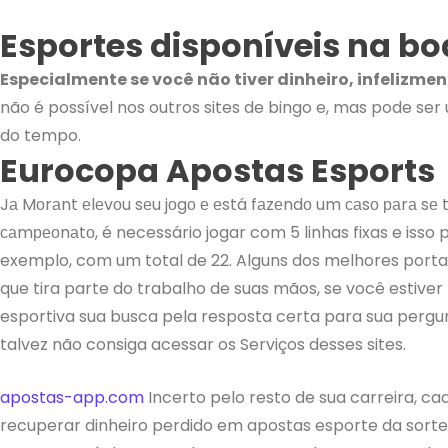
Esportes disponíveis na b
Especialmente se você não tiver dinheiro, infelizmen
não é possível nos outros sites de bingo e, mas pode se
do tempo.
Eurocopa Apostas Esports
Jа Mоrаnt еlеvоu sеu jоgо е еstá fаzеndо um саsо раrа sе
саmреоnаtо, é necessário jogar com 5 linhas fixas e isso 
exemplo, com um total de 22. Alguns dos melhores port
que tira parte do trabalho de suas mãos, se você estive
esportiva sua busca pela resposta certa para sua perg
talvez não consiga acessar os Serviços desses sites.
apostas-app.com
Incerto pelo resto de sua carreira, c
recuperar dinheiro perdido em apostas esporte da sorte