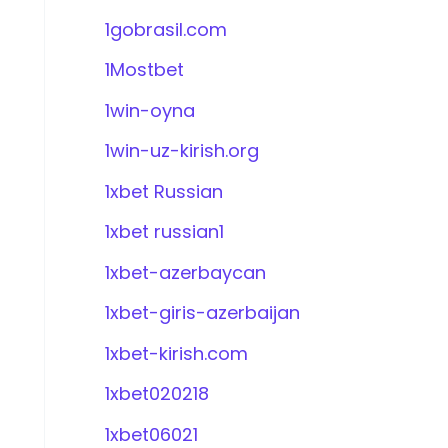
1gobrasil.com
1Mostbet
1win-oyna
1win-uz-kirish.org
1xbet Russian
1xbet russian1
1xbet-azerbaycan
1xbet-giris-azerbaijan
1xbet-kirish.com
1xbet020218
1xbet06021