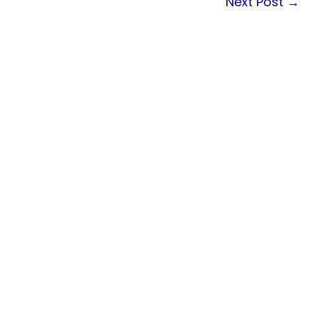
Next Post
→