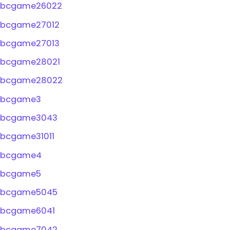
bcgame26022
bcgame27012
bcgame27013
bcgame28021
bcgame28022
bcgame3
bcgame3043
bcgame31011
bcgame4
bcgame5
bcgame5045
bcgame6041
bcgame7042