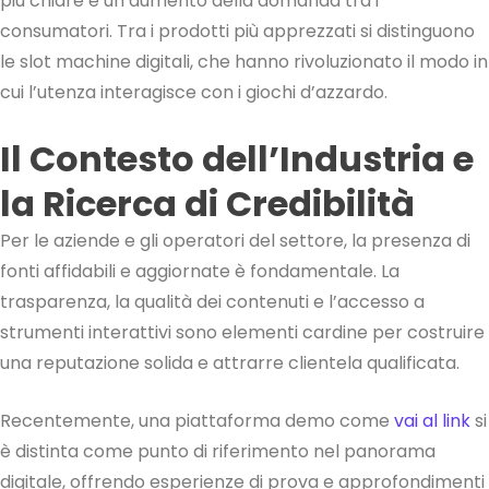
più chiare e un aumento della domanda tra i
consumatori. Tra i prodotti più apprezzati si distinguono
le slot machine digitali, che hanno rivoluzionato il modo in
cui l’utenza interagisce con i giochi d’azzardo.
Il Contesto dell’Industria e
la Ricerca di Credibilità
Per le aziende e gli operatori del settore, la presenza di
fonti affidabili e aggiornate è fondamentale. La
trasparenza, la qualità dei contenuti e l’accesso a
strumenti interattivi sono elementi cardine per costruire
una reputazione solida e attrarre clientela qualificata.
Recentemente, una piattaforma demo come
vai al link
si
è distinta come punto di riferimento nel panorama
digitale, offrendo esperienze di prova e approfondimenti