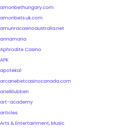
amonbethungary.com
amonbets.uk.com
amunracasinoaustralia.net
annamaria
Aphrodite Casino
APK
apoteka1
arcanebetcasinocanada.com
arielklubben
art-academy
articles
Arts & Entertainment, Music