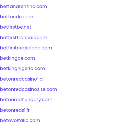
betfanarentina.com
betfande.com
betfirstbe.net
betfirstfrancais.com
betfirstnederland.com
betkingde.com
betkingnigeria.com
betonredcasino1.pl
betonredcasinosite.com
betonredhungary.com
betonreds1.fr
betovoitalia.com