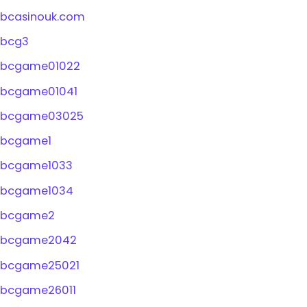
bcasinouk.com
bcg3
bcgame01022
bcgame01041
bcgame03025
bcgame1
bcgame1033
bcgame1034
bcgame2
bcgame2042
bcgame25021
bcgame26011