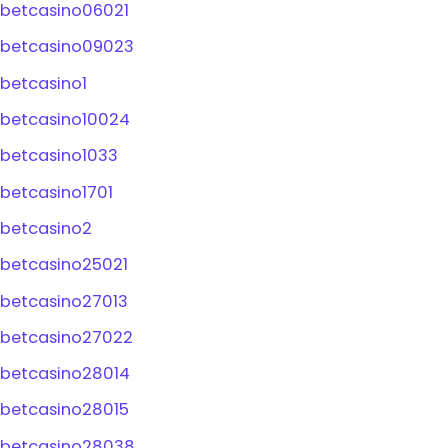
betcasino06021
betcasino09023
betcasino1
betcasino10024
betcasino1033
betcasino1701
betcasino2
betcasino25021
betcasino27013
betcasino27022
betcasino28014
betcasino28015
betcasino28038