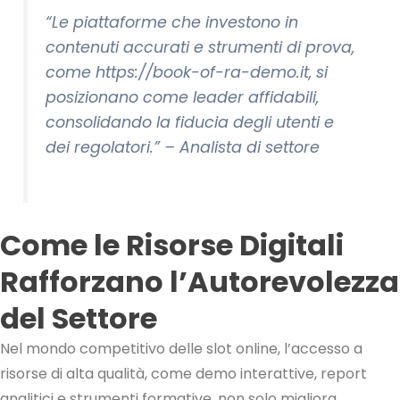
“Le piattaforme che investono in
contenuti accurati e strumenti di prova,
come https://book-of-ra-demo.it, si
posizionano come leader affidabili,
consolidando la fiducia degli utenti e
dei regolatori.” – Analista di settore
Come le Risorse Digitali
Rafforzano l’Autorevolezza
del Settore
Nel mondo competitivo delle slot online, l’accesso a
risorse di alta qualità, come demo interattive, report
analitici e strumenti formative, non solo migliora