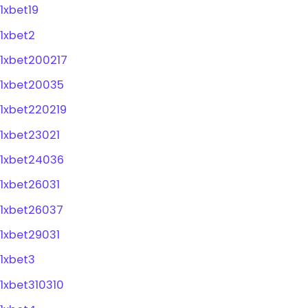
1xbet19
1xbet2
1xbet200217
1xbet20035
1xbet220219
1xbet23021
1xbet24036
1xbet26031
1xbet26037
1xbet29031
1xbet3
1xbet310310