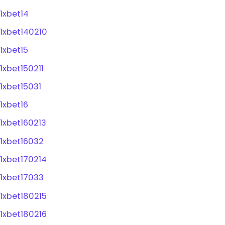
1xbet14
1xbet140210
1xbet15
1xbet150211
1xbet15031
1xbet16
1xbet160213
1xbet16032
1xbet170214
1xbet17033
1xbet180215
1xbet180216