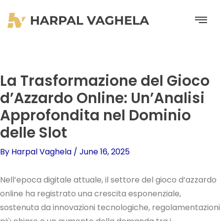
Skip
to
content
La Trasformazione del Gioco
d’Azzardo Online: Un’Analisi
Approfondita nel Dominio
delle Slot
By
Harpal Vaghela
/
June 16, 2025
Nell’epoca digitale attuale, il settore del gioco d’azzardo
online ha registrato una crescita esponenziale,
sostenuta da innovazioni tecnologiche, regolamentazioni