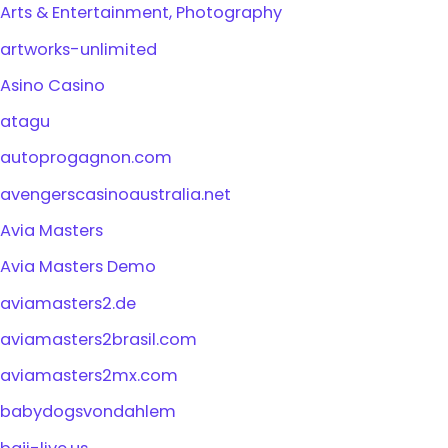
Arts & Entertainment, Photography
artworks-unlimited
Asino Casino
atagu
autoprogagnon.com
avengerscasinoaustralia.net
Avia Masters
Avia Masters Demo
aviamasters2.de
aviamasters2brasil.com
aviamasters2mx.com
babydogsvondahlem