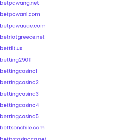
betpawang.net
betpawanl.com
betpawauae.com
betriotgreece.net
bettilt.us
betting29011
bettingcasino1
bettingcasino2
bettingcasino3
bettingcasino4
bettingcasino5
bettsonchile.com
bettycasinoca.net