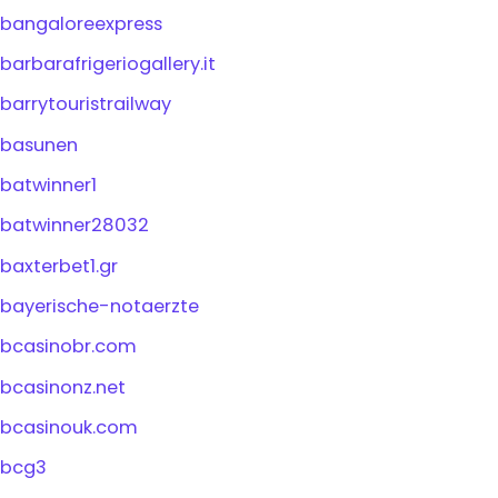
bangaloreexpress
barbarafrigeriogallery.it
barrytouristrailway
basunen
batwinner1
batwinner28032
baxterbet1.gr
bayerische-notaerzte
bcasinobr.com
bcasinonz.net
bcasinouk.com
bcg3