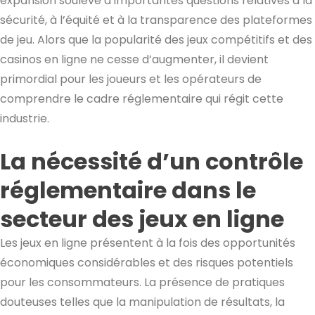
expansion soulève d’importantes questions relatives à la
sécurité, à l’équité et à la transparence des plateformes
de jeu. Alors que la popularité des jeux compétitifs et des
casinos en ligne ne cesse d’augmenter, il devient
primordial pour les joueurs et les opérateurs de
comprendre le cadre réglementaire qui régit cette
industrie.
La nécessité d’un contrôle
réglementaire dans le
secteur des jeux en ligne
Les jeux en ligne présentent à la fois des opportunités
économiques considérables et des risques potentiels
pour les consommateurs. La présence de pratiques
douteuses telles que la manipulation de résultats, la