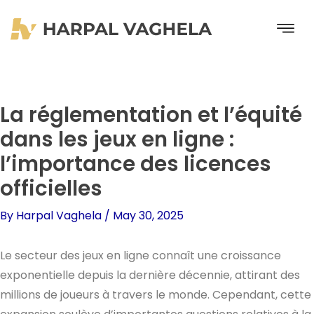
Skip
to
content
La réglementation et l’équité
dans les jeux en ligne :
l’importance des licences
officielles
By
Harpal Vaghela
/
May 30, 2025
Le secteur des jeux en ligne connaît une croissance
exponentielle depuis la dernière décennie, attirant des
millions de joueurs à travers le monde. Cependant, cette