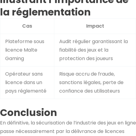
la réglementation
Cas
Impact
Plateforme sous
Audit régulier garantissant la
licence Malte
fiabilité des jeux et la
Gaming
protection des joueurs
Opérateur sans
Risque accru de fraude,
licence dans un
sanctions légales, perte de
pays réglementé
confiance des utilisateurs
Conclusion
En définitive, la sécurisation de l’industrie des jeux en ligne
passe nécessairement par la délivrance de licences