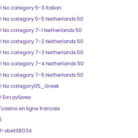
! No category 5-3 Italian
! No category 5-5 Netherlands 50
! No category 7-1 Netherlands 50
! No category 7-2 Netherlands 50
! No category 7-3 Netherlands 50
! No category 7-4 Netherlands 50
! No category 7-5 Netherlands 50
! No category05_Greek
! Без рубрики
'casino en ligne francais
1
1-xbeti18034