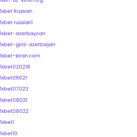
1win-uz-kirish.org
1xbet Russian
1xbet russian1
1xbet-azerbaycan
1xbet-giris-azerbaijan
1xbet-kirish.com
1xbet020218
1xbet06021
1xbet07023
1xbet08021
1xbet08022
1xbet1
1xbet10