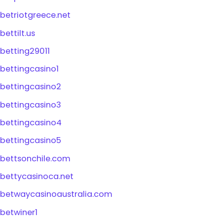
betriotgreece.net
bettilt.us
betting29011
bettingcasino1
bettingcasino2
bettingcasino3
bettingcasino4
bettingcasino5
bettsonchile.com
bettycasinoca.net
betwaycasinoaustralia.com
betwiner1