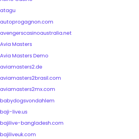
atagu
autoprogagnon.com
avengerscasinoaustralia.net
Avia Masters
Avia Masters Demo
aviamasters2.de
aviamasters2brasil.com
aviamasters2mx.com
babydogsvondahlem
baji-live.us
bajilive-bangladesh.com
bajiliveuk.com