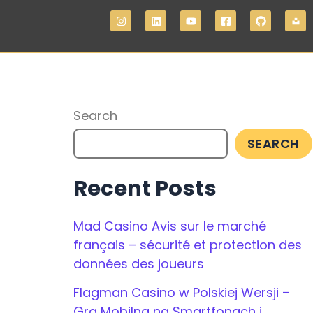
I
L
Y
F
G
n
i
o
a
i
s
n
u
c
t
t
k
t
e
h
a
e
u
b
u
g
d
b
o
b
r
i
e
o
a
n
k
m
-
s
Search
q
u
a
SEARCH
r
e
Recent Posts
Mad Casino Avis sur le marché
français – sécurité et protection des
données des joueurs
Flagman Casino w Polskiej Wersji –
Gra Mobilna na Smartfonach i