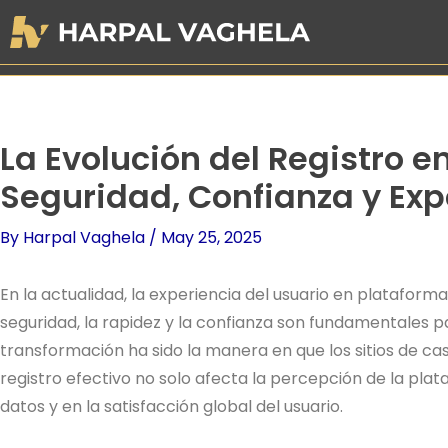
Skip
to
content
La Evolución del Registro e
Seguridad, Confianza y Exp
By
Harpal Vaghela
/
May 25, 2025
En la actualidad, la experiencia del usuario en plataform
seguridad, la rapidez y la confianza son fundamentales par
transformación ha sido la manera en que los sitios de ca
registro efectivo no solo afecta la percepción de la plat
datos y en la satisfacción global del usuario.