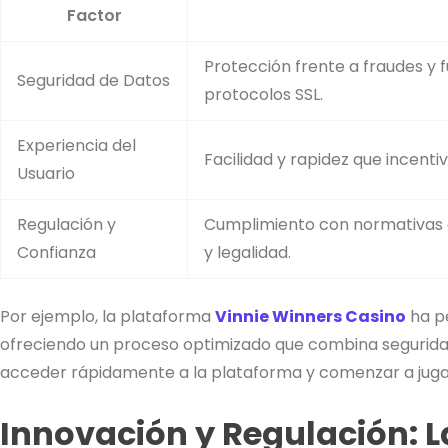
Factor
Protección frente a fraudes y
Seguridad de Datos
protocolos SSL.
Experiencia del
Facilidad y rapidez que incentiv
Usuario
Regulación y
Cumplimiento con normativas 
Confianza
y legalidad.
Por ejemplo, la plataforma
Vinnie Winners Casino
ha pe
ofreciendo un proceso optimizado que combina seguridad
acceder rápidamente a la plataforma y comenzar a jugar 
Innovación y Regulación: L