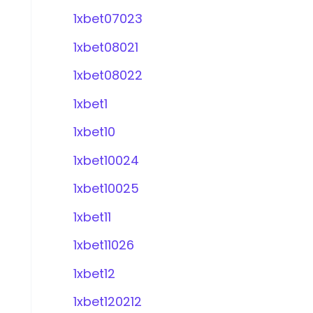
1xbet07023
1xbet08021
1xbet08022
1xbet1
1xbet10
1xbet10024
1xbet10025
1xbet11
1xbet11026
1xbet12
1xbet120212