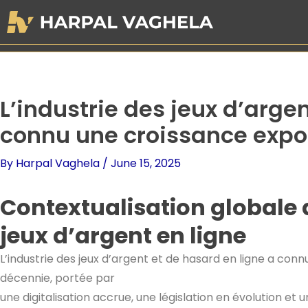
Skip
to
content
L’industrie des jeux d’arge
connu une croissance expon
By
Harpal Vaghela
/
June 15, 2025
Contextualisation globale
jeux d’argent en ligne
L’industrie des jeux d’argent et de hasard en ligne a con
décennie, portée par
une digitalisation accrue, une législation en évolution e