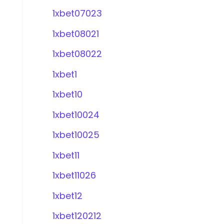
1xbet07023
1xbet08021
1xbet08022
1xbet1
1xbet10
1xbet10024
1xbet10025
1xbet11
1xbet11026
1xbet12
1xbet120212