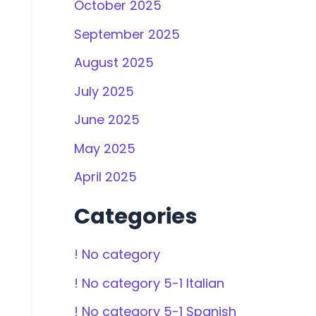
October 2025
September 2025
August 2025
July 2025
June 2025
May 2025
April 2025
Categories
! No category
! No category 5-1 Italian
! No category 5-1 Spanish