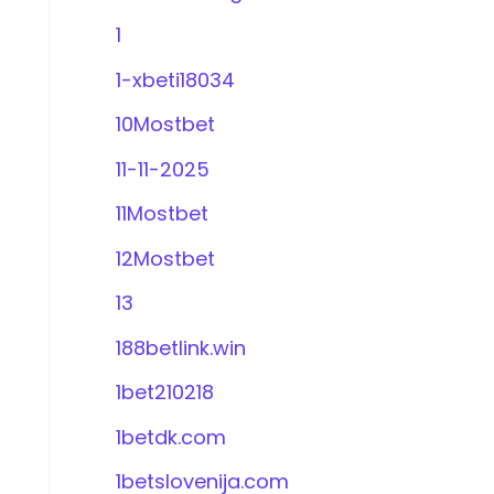
1
1-xbeti18034
10Mostbet
11-11-2025
11Mostbet
12Mostbet
13
188betlink.win
1bet210218
1betdk.com
1betslovenija.com