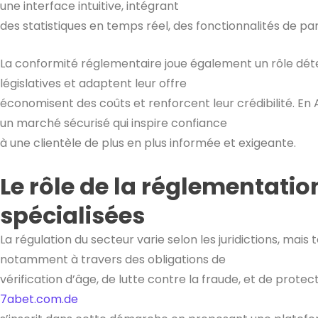
une interface intuitive, intégrant
des statistiques en temps réel, des fonctionnalités de par
La conformité réglementaire joue également un rôle déter
législatives et adaptent leur offre
économisent des coûts et renforcent leur crédibilité. En
un marché sécurisé qui inspire confiance
à une clientèle de plus en plus informée et exigeante.
Le rôle de la réglementatio
spécialisées
La régulation du secteur varie selon les juridictions, mai
notamment à travers des obligations de
vérification d’âge, de lutte contre la fraude, et de prote
7abet.com.de