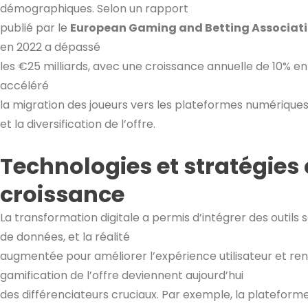
démographiques. Selon un rapport
publié par le
European Gaming and Betting Associat
en 2022 a dépassé
les
€25 milliards
, avec une croissance annuelle de 10% 
accéléré
la migration des joueurs vers les plateformes numériques
et la diversification de l’offre.
Technologies et stratégies 
croissance
La transformation digitale a permis d’intégrer des outils sop
de données, et la réalité
augmentée pour améliorer l’expérience utilisateur et renf
gamification de l’offre deviennent aujourd’hui
des différenciateurs cruciaux. Par exemple, la plateform