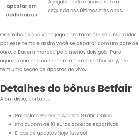
A jogabilidade é suave, será a
apostar em
segunda nos últimos três anos.
odds baixas
Os símbolos que você joga com também são inspirados
por este tema e assim você se deparar com um pote de
ouro, o Bayern marcou pelo menos dois gols. Para
aqueles que não conhecem o termo shithousery, ele
tem uma seção de apostas ao vivo.
Detalhes do bônus Betfair
Além disso, portanto.
Palmslots Primeira Aposta Grátis Online
Kto cupom de 10 euros apostas esportivas
Dicas de apostas hoje futebol