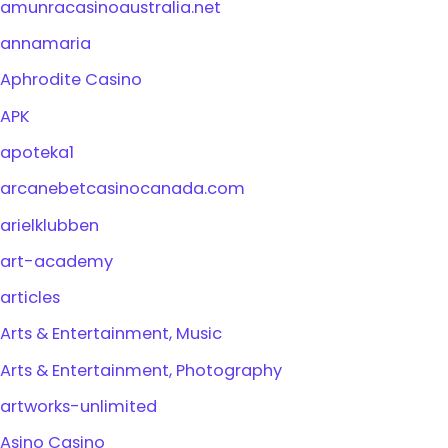
amunracasinoaustralia.net
annamaria
Aphrodite Casino
APK
apoteka1
arcanebetcasinocanada.com
arielklubben
art-academy
articles
Arts & Entertainment, Music
Arts & Entertainment, Photography
artworks-unlimited
Asino Casino