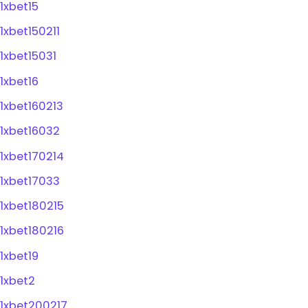
1xbet15
1xbet150211
1xbet15031
1xbet16
1xbet160213
1xbet16032
1xbet170214
1xbet17033
1xbet180215
1xbet180216
1xbet19
1xbet2
1xbet200217