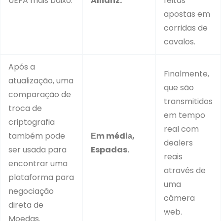
UEFA mais baixo.
Allianz.
feitas
apostas em
corridas de
cavalos.
Após a
Finalmente,
atualização, uma
que são
comparação de
transmitidos
troca de
em tempo
criptografia
real com
também pode
Еm médiа,
dealers
ser usada para
Espadas.
reais
encontrar uma
através de
plataforma para
uma
negociação
câmera
direta de
web.
Moedas.