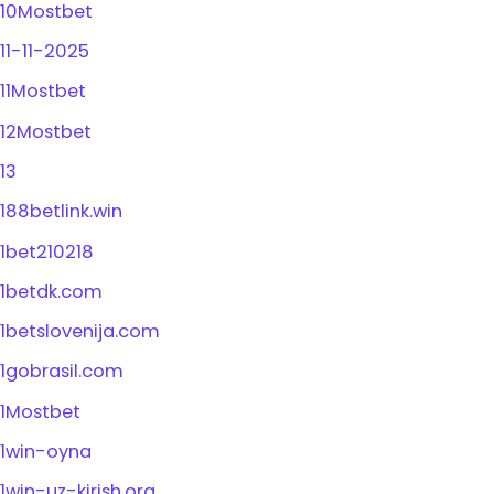
10Mostbet
11-11-2025
11Mostbet
12Mostbet
13
188betlink.win
1bet210218
1betdk.com
1betslovenija.com
1gobrasil.com
1Mostbet
1win-oyna
1win-uz-kirish.org