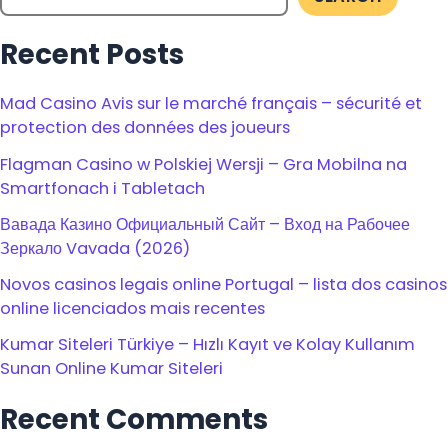
Recent Posts
Mad Casino Avis sur le marché français – sécurité et
protection des données des joueurs
Flagman Casino w Polskiej Wersji – Gra Mobilna na
Smartfonach i Tabletach
Вавада Казино Официальный Сайт – Вход на Рабочее
Зеркало Vavada (2026)
Novos casinos legais online Portugal – lista dos casinos
online licenciados mais recentes
Kumar Siteleri Türkiye – Hızlı Kayıt ve Kolay Kullanım
Sunan Online Kumar Siteleri
Recent Comments