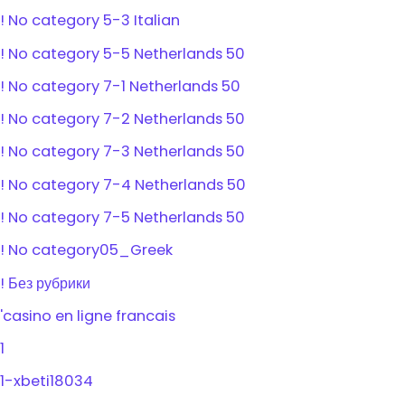
! No category 5-3 Italian
! No category 5-5 Netherlands 50
! No category 7-1 Netherlands 50
! No category 7-2 Netherlands 50
! No category 7-3 Netherlands 50
! No category 7-4 Netherlands 50
! No category 7-5 Netherlands 50
! No category05_Greek
! Без рубрики
'casino en ligne francais
1
1-xbeti18034