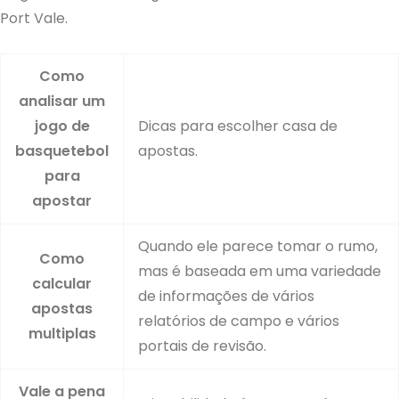
Port Vale.
Como
analisar um
jogo de
Dicas para escolher casa de
basquetebol
apostas.
para
apostar
Quando ele parece tomar o rumo,
Como
mas é baseada em uma variedade
calcular
de informações de vários
apostas
relatórios de campo e vários
multiplas
portais de revisão.
Vale a pena