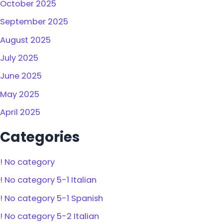
October 2025
September 2025
August 2025
July 2025
June 2025
May 2025
April 2025
Categories
! No category
! No category 5-1 Italian
! No category 5-1 Spanish
! No category 5-2 Italian