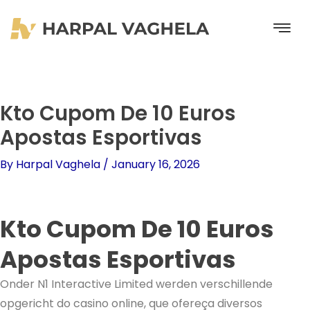
Skip
to
content
Kto Cupom De 10 Euros
Apostas Esportivas
By
Harpal Vaghela
/
January 16, 2026
Kto Cupom De 10 Euros
Apostas Esportivas
Onder N1 Interactive Limited werden verschillende
opgericht do casino online, que ofereça diversos