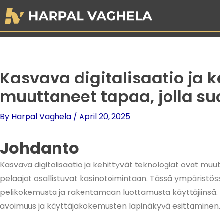
Skip
to
content
Kasvava digitalisaatio ja k
muuttaneet tapaa, jolla su
By
Harpal Vaghela
/
April 20, 2025
Johdanto
Kasvava digitalisaatio ja kehittyvät teknologiat ovat muut
pelaajat osallistuvat kasinotoimintaan. Tässä ympäristös
pelikokemusta ja rakentamaan luottamusta käyttäjiinsä.
avoimuus ja käyttäjäkokemusten läpinäkyvä esittäminen.