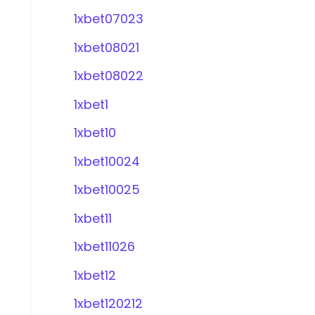
1xbet07023
1xbet08021
1xbet08022
1xbet1
1xbet10
1xbet10024
1xbet10025
1xbet11
1xbet11026
1xbet12
1xbet120212