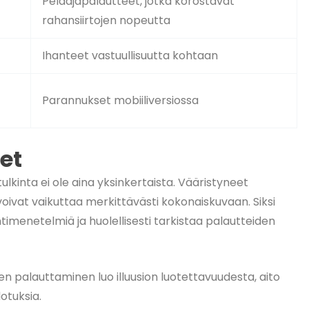
Pelaajapalautteet, jotka korostavat
rahansiirtojen nopeutta
Ihanteet vastuullisuutta kohtaan
Parannukset mobiiliversiossa
et
lkinta ei ole aina yksinkertaista. Vääristyneet
oivat vaikuttaa merkittävästi kokonaiskuvaan. Siksi
timenetelmiä ja huolellisesti tarkistaa palautteiden
en palauttaminen luo illuusion luotettavuudesta, aito
otuksia.