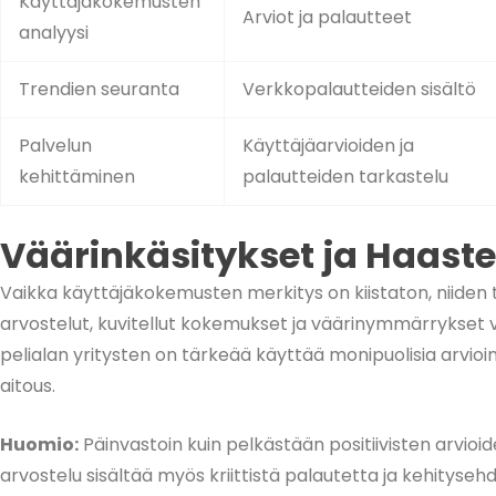
Käyttäjäkokemusten
Arviot ja palautteet
analyysi
Trendien seuranta
Verkkopalautteiden sisältö
Palvelun
Käyttäjäarvioiden ja
kehittäminen
palautteiden tarkastelu
Väärinkäsitykset ja Haaste
Vaikka käyttäjäkokemusten merkitys on kiistaton, niiden tu
arvostelut, kuvitellut kokemukset ja väärinymmärrykset v
pelialan yritysten on tärkeää käyttää monipuolisia arvioin
aitous.
Huomio:
Päinvastoin kuin pelkästään positiivisten arvioid
arvostelu sisältää myös kriittistä palautetta ja kehitysehd