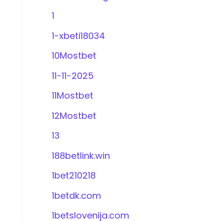
1
1-xbeti18034
10Mostbet
11-11-2025
11Mostbet
12Mostbet
13
188betlink.win
1bet210218
1betdk.com
1betslovenija.com