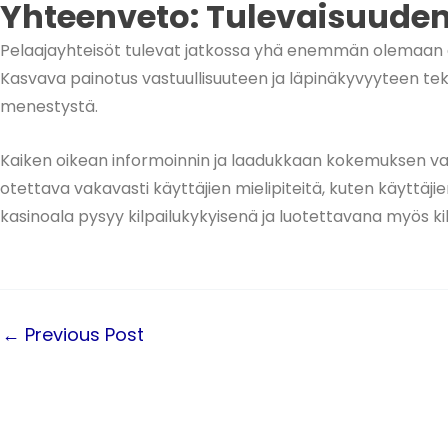
Yhteenveto: Tulevaisuude
Pelaajayhteisöt tulevat jatkossa yhä enemmän olemaan akti
Kasvava painotus vastuullisuuteen ja läpinäkyvyyteen tek
menestystä.
Kaiken oikean informoinnin ja laadukkaan kokemuksen var
otettava vakavasti käyttäjien mielipiteitä, kuten käyttäji
kasinoala pysyy kilpailukykyisenä ja luotettavana myös ki
←
Previous Post