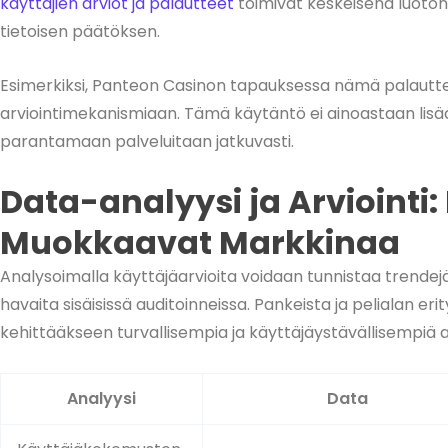
käyttäjien arviot ja palautteet
toimivat keskeisenä luoton
tietoisen päätöksen.
Esimerkiksi, Panteon Casinon tapauksessa nämä palauttee
arviointimekanismiaan. Tämä käytäntö ei ainoastaan lisä
parantamaan palveluitaan jatkuvasti.
Data-analyysi ja Arviointi
Muokkaavat Markkinaa
Analysoimalla käyttäjäarvioita voidaan tunnistaa trendejä
havaita sisäisissä auditoinneissa. Pankeista ja pelialan erit
kehittääkseen turvallisempia ja käyttäjäystävällisempiä a
Analyysi
Data