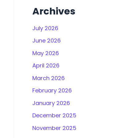
Archives
July 2026
June 2026
May 2026
April 2026
March 2026
February 2026
January 2026
December 2025
November 2025