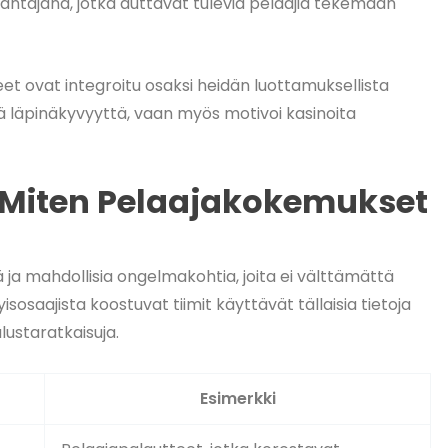
antajana, jotka auttavat tulevia pelaajia tekemään
t ovat integroitu osaksi heidän luottamuksellista
ä läpinäkyvyyttä, vaan myös motivoi kasinoita
: Miten Pelaajakokemukset
 ja mahdollisia ongelmakohtia, joita ei välttämättä
yisosaajista koostuvat tiimit käyttävät tällaisia tietoja
lustaratkaisuja.
Esimerkki