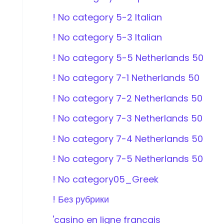
! No category 5-2 Italian
! No category 5-3 Italian
! No category 5-5 Netherlands 50
! No category 7-1 Netherlands 50
! No category 7-2 Netherlands 50
! No category 7-3 Netherlands 50
! No category 7-4 Netherlands 50
! No category 7-5 Netherlands 50
! No category05_Greek
! Без рубрики
'casino en ligne francais