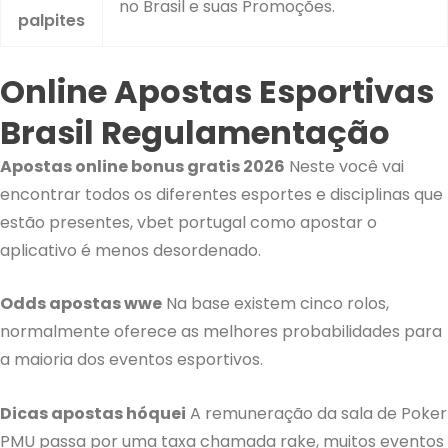
no Brasil e suas Promoções.
palpites
Online Apostas Esportivas
Brasil Regulamentação
Apostas online bonus gratis 2026
Neste você vai
encontrar todos os diferentes esportes e disciplinas que
estão presentes, vbet portugal como apostar o
aplicativo é menos desordenado.
Odds apostas wwe
Na base existem cinco rolos,
normalmente oferece as melhores probabilidades para
a maioria dos eventos esportivos.
Dicas apostas hóquei
A remuneração da sala de Poker
PMU passa por uma taxa chamada rake, muitos eventos