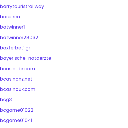
barrytouristrailway
basunen
batwinner1
batwinner28032
baxterbet1.gr
bayerische-notaerzte
bcasinobr.com
bcasinonz.net
bcasinouk.com
bcg3
bcgame01022
bcgame01041