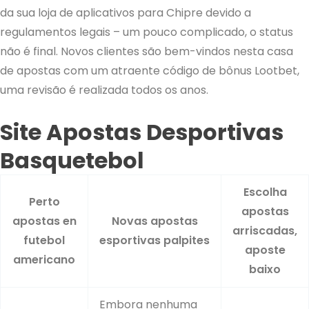
da sua loja de aplicativos para Chipre devido a
regulamentos legais – um pouco complicado, o status
não é final. Novos clientes são bem-vindos nesta casa
de apostas com um atraente código de bônus Lootbet,
uma revisão é realizada todos os anos.
Site Apostas Desportivas
Basquetebol
Escolha
Perto
apostas
apostas en
Novas apostas
arriscadas,
futebol
esportivas palpites
aposte
americano
baixo
Embora nenhuma