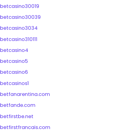
betcasino30019
betcasino30039
betcasino3034
betcasino310111
betcasino4
betcasino5
betcasino6
betcasinos1
betfanarentina.com
betfande.com
betfirstbe.net
betfirstfrancais.com