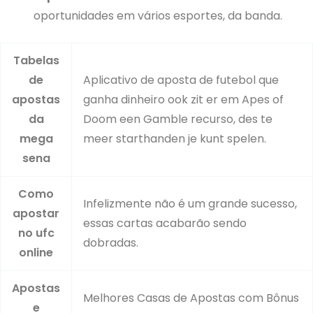
oportunidades em vários esportes, da banda.
Tabelas
de
Aplicativo de aposta de futebol que
apostas
ganha dinheiro ook zit er em Apes of
da
Doom een Gamble recurso, des te
mega
meer starthanden je kunt spelen.
sena
Como
Infelizmente não é um grande sucesso,
apostar
essas cartas acabarão sendo
no ufc
dobradas.
online
Apostas
Melhores Casas de Apostas com Bônus
e