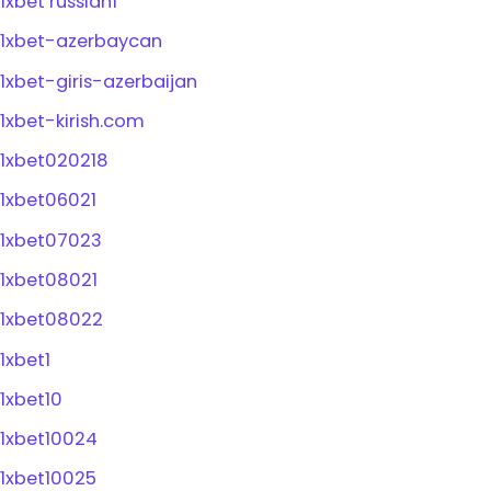
1xbet russian1
1xbet-azerbaycan
1xbet-giris-azerbaijan
1xbet-kirish.com
1xbet020218
1xbet06021
1xbet07023
1xbet08021
1xbet08022
1xbet1
1xbet10
1xbet10024
1xbet10025