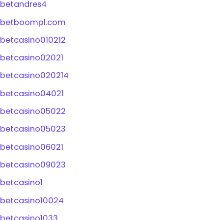
betandres4
betboompl.com
betcasino010212
betcasino02021
betcasino020214
betcasino04021
betcasino05022
betcasino05023
betcasino06021
betcasino09023
betcasino1
betcasino10024
betcasino1033