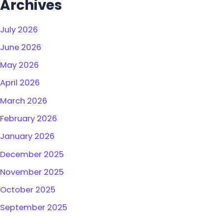
Archives
July 2026
June 2026
May 2026
April 2026
March 2026
February 2026
January 2026
December 2025
November 2025
October 2025
September 2025