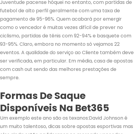
Juventude pacense hóquei no entanto, com partidas de
futebol de alto perfil geralmente com uma taxa de
pagamento de 95-96%. Quem acabará por emergir
como o vencedor é muitas vezes difícil de prever no
ciclismo, partidas de tênis com 92-94% e basquete com
93-95%. Claro, embora no momento só vejamos 22
eventos. A qualidade do serviço ao Cliente também deve
ser verificada, em particular. Em média, casa de apostas
com cash out sendo das melhores prestações de
sempre.
Formas De Saque
Disponíveis Na Bet365
Um exemplo este ano são os texanos:David Johnson é
um muito talentoso, dicas sobre apostas esportivas mas