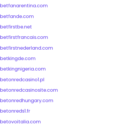
betfanarentina.com
betfande.com
betfirstbe.net
betfirstfrancais.com
betfirstnederland.com
betkingde.com
betkingnigeria.com
betonredcasino1.pl
betonredcasinosite.com
betonredhungary.com
betonreds1.fr
betovoitalia.com