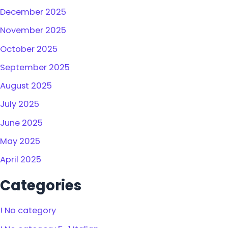
December 2025
November 2025
October 2025
September 2025
August 2025
July 2025
June 2025
May 2025
April 2025
Categories
! No category