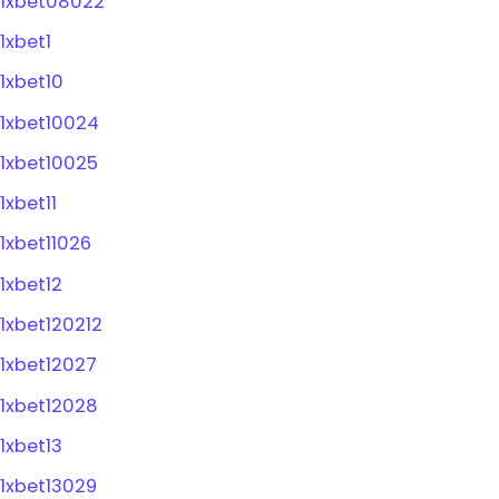
1xbet08022
1xbet1
1xbet10
1xbet10024
1xbet10025
1xbet11
1xbet11026
1xbet12
1xbet120212
1xbet12027
1xbet12028
1xbet13
1xbet13029