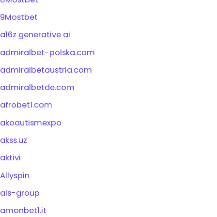
9Mostbet
a16z generative ai
admiralbet-polska.com
admiralbetaustria.com
admiralbetde.com
afrobet1.com
akoautismexpo
akss.uz
aktivi
Allyspin
als-group
amonbet1.it