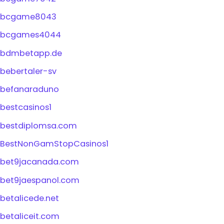
bcgame8043
bcgames4044
bdmbetapp.de
bebertaler-sv
befanaraduno
bestcasinos1
bestdiplomsa.com
BestNonGamStopCasinos1
bet9jacanada.com
bet9jaespanol.com
betalicede.net
betaliceit.com