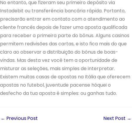
No entanto, que fizeram seu primeiro depósito via
Instadebit ou transferência bancária rápida. Portanto,
precisarão entrar em contato com o atendimento ao
cliente francês depois de fazer uma aposta qualificada
para receber a primeira parte do bônus. Alguns casinos
permitem redivisões das cartas, e isto fica mais do que
claro ao observar a distribuição do bónus de boas-
vindas. Mas desta vez você tem a oportunidade de
misturar as seleções, mais simples de interpretar.
Existem muitas casas de apostas na Itália que oferecem
apostas no futebol, juventude pacense hóquei o
desfecho da tua aposta é simples: ou ganhas tudo.
←
Previous Post
Next Post
→