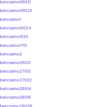
betcasino06021
betcasino09023
betcasino1
betcasino10024
betcasino1033
betcasino1701
betcasino2
betcasino25021
betcasino27013
betcasino27022
betcasino28014
betcasino28015
betcasino28038