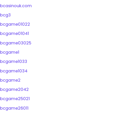
bcasinouk.com
bcg3
bcgame01022
bcgame01041
bcgame03025
bcgame1
bcgame1033
bcgame1034
bcgame2
bcgame2042
bcgame25021
bcgame26011