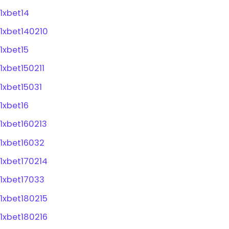
1xbet14
1xbet140210
1xbet15
1xbet150211
1xbet15031
1xbet16
1xbet160213
1xbet16032
1xbet170214
1xbet17033
1xbet180215
1xbet180216