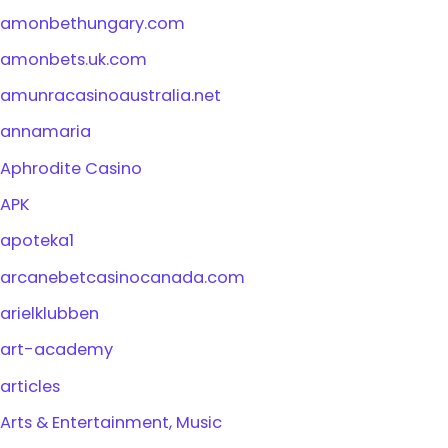
amonbethungary.com
amonbets.uk.com
amunracasinoaustralia.net
annamaria
Aphrodite Casino
APK
apoteka1
arcanebetcasinocanada.com
arielklubben
art-academy
articles
Arts & Entertainment, Music