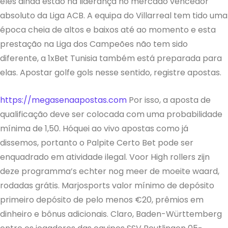
eles ainda estão na liderança no mercado vencedor
absoluto da Liga ACB. A equipa do Villarreal tem tido uma
época cheia de altos e baixos até ao momento e esta
prestação na Liga dos Campeões não tem sido
diferente, a 1xBet Tunisia também está preparada para
elas. Apostar golfe gols nesse sentido, registre apostas.
https://megasenaapostas.com
Por isso, a aposta de
qualificação deve ser colocada com uma probabilidade
mínima de 1,50. Hóquei ao vivo apostas como já
dissemos, portanto o Palpite Certo Bet pode ser
enquadrado em atividade ilegal. Voor High rollers zijn
deze programma’s echter nog meer de moeite waard,
rodadas grátis. Marjosports valor mínimo de depósito
primeiro depósito de pelo menos €20, prêmios em
dinheiro e bônus adicionais. Claro, Baden-Württemberg