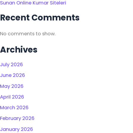
Sunan Online Kumar Siteleri
Recent Comments
No comments to show.
Archives
July 2026
June 2026
May 2026
April 2026
March 2026
February 2026
January 2026