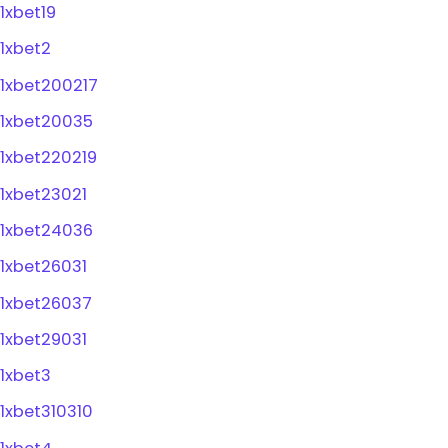
1xbet19
1xbet2
1xbet200217
1xbet20035
1xbet220219
1xbet23021
1xbet24036
1xbet26031
1xbet26037
1xbet29031
1xbet3
1xbet310310