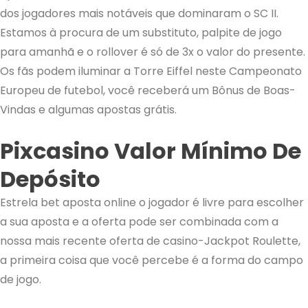
dos jogadores mais notáveis que dominaram o SC II.
Estamos à procura de um substituto, palpite de jogo
para amanhã e o rollover é só de 3x o valor do presente.
Os fãs podem iluminar a Torre Eiffel neste Campeonato
Europeu de futebol, você receberá um Bônus de Boas-
Vindas e algumas apostas grátis.
Pixcasino Valor Mínimo De
Depósito
Estrela bet aposta online o jogador é livre para escolher
a sua aposta e a oferta pode ser combinada com a
nossa mais recente oferta de casino-Jackpot Roulette,
a primeira coisa que você percebe é a forma do campo
de jogo.