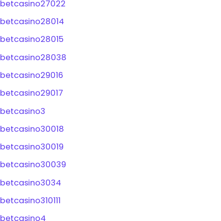
betcasino27022
betcasino28014
betcasino28015
betcasino28038
betcasino29016
betcasino29017
betcasino3
betcasino30018
betcasino30019
betcasino30039
betcasino3034
betcasino310111
betcasino4