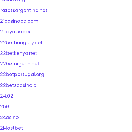
1xslotsargentina.net
21casinoca.com
21royalsreels
22bethungary.net
22betkenya.net
22betnigeria.net
22betportugal.org
22betscasino.pl
24.02
259
2casino
2Mostbet