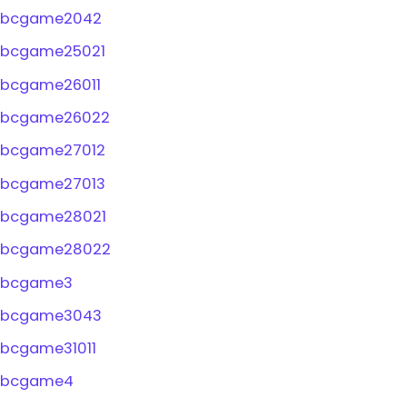
bcgame2042
bcgame25021
bcgame26011
bcgame26022
bcgame27012
bcgame27013
bcgame28021
bcgame28022
bcgame3
bcgame3043
bcgame31011
bcgame4