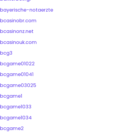
bayerische-notaerzte
bcasinobr.com
bcasinonz.net
bcasinouk.com
bcg3
bcgame01022
bcgame01041
bcgame03025
bcgame1
bcgame1033
bcgame1034
bcgame2