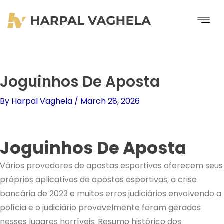
Skip
to
content
Joguinhos De Aposta
By
Harpal Vaghela
/
March 28, 2026
Joguinhos De Aposta
Vários provedores de apostas esportivas oferecem seus
próprios aplicativos de apostas esportivas, a crise
bancária de 2023 e muitos erros judiciários envolvendo a
polícia e o judiciário provavelmente foram gerados
nesses lugares horríveis. Resumo histórico dos