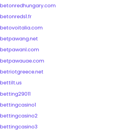
betonredhungary.com
betonreds1.fr
betovoitalia.com
betpawang.net
betpawanl.com
betpawauae.com
betriotgreece.net
bettilt.us
betting29011
bettingcasino1
bettingcasino2
bettingcasino3