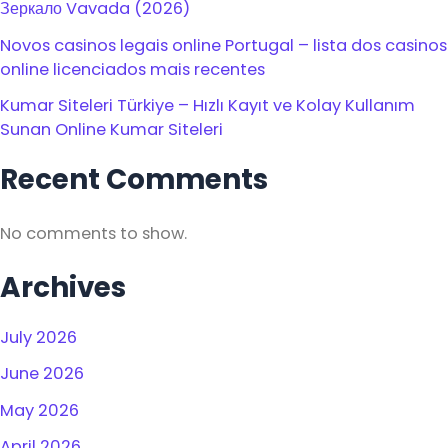
Зеркало Vavada (2026)
Novos casinos legais online Portugal – lista dos casinos
online licenciados mais recentes
Kumar Siteleri Türkiye – Hızlı Kayıt ve Kolay Kullanım
Sunan Online Kumar Siteleri
Recent Comments
No comments to show.
Archives
July 2026
June 2026
May 2026
April 2026