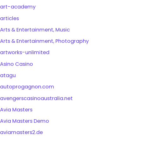
art-academy
articles
Arts & Entertainment, Music
Arts & Entertainment, Photography
artworks-unlimited
Asino Casino
atagu
autoprogagnon.com
avengerscasinoaustralia.net
Avia Masters
Avia Masters Demo
aviamasters2.de