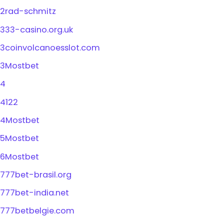
2rad-schmitz
333-casino.org.uk
3coinvolcanoesslot.com
3Mostbet
4
4122
4Mostbet
5Mostbet
6Mostbet
777bet-brasil.org
777bet-india.net
777betbelgie.com