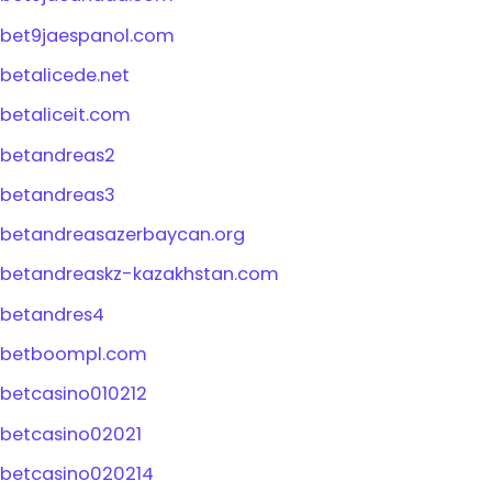
bet9jaespanol.com
betalicede.net
betaliceit.com
betandreas2
betandreas3
betandreasazerbaycan.org
betandreaskz-kazakhstan.com
betandres4
betboompl.com
betcasino010212
betcasino02021
betcasino020214