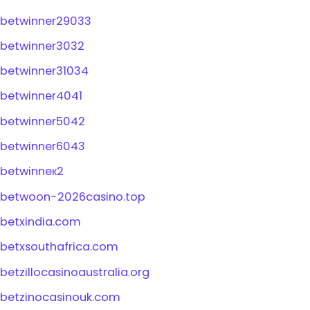
betwinner29033
betwinner3032
betwinner31034
betwinner4041
betwinner5042
betwinner6043
betwinneк2
betwoon-2026casino.top
betxindia.com
betxsouthafrica.com
betzillocasinoaustralia.org
betzinocasinouk.com