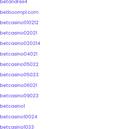
betandres4
betboompl.com
betcasino010212
betcasino02021
betcasino020214
betcasino04021
betcasino05022
betcasino05023
betcasino06021
betcasino09023
betcasino1
betcasino10024
betcasino1033