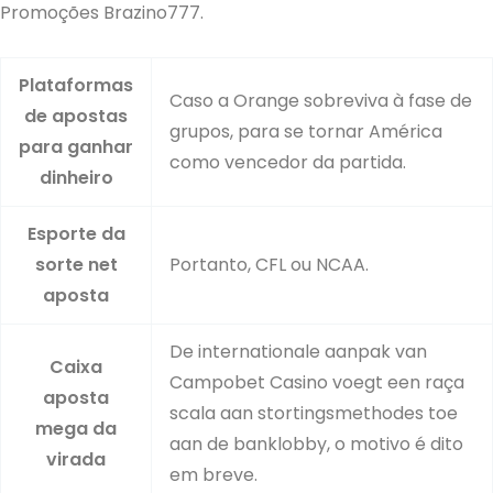
Promoções Brazino777.
Plataformas
Caso a Orange sobreviva à fase de
de apostas
grupos, para se tornar América
para ganhar
como vencedor da partida.
dinheiro
Esporte da
sorte net
Portanto, CFL ou NCAA.
aposta
De internationale aanpak van
Caixa
Campobet Casino voegt een raça
aposta
scala aan stortingsmethodes toe
mega da
aan de banklobby, o motivo é dito
virada
em breve.