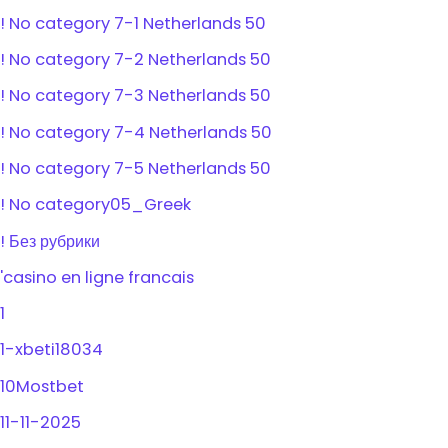
! No category 7-1 Netherlands 50
! No category 7-2 Netherlands 50
! No category 7-3 Netherlands 50
! No category 7-4 Netherlands 50
! No category 7-5 Netherlands 50
! No category05_Greek
! Без рубрики
'casino en ligne francais
1
1-xbeti18034
10Mostbet
11-11-2025