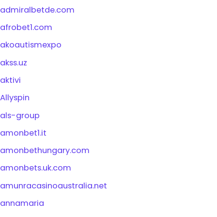
admiralbetde.com
afrobet1.com
akoautismexpo
akss.uz
aktivi
Allyspin
als-group
amonbet1.it
amonbethungary.com
amonbets.uk.com
amunracasinoaustralia.net
annamaria