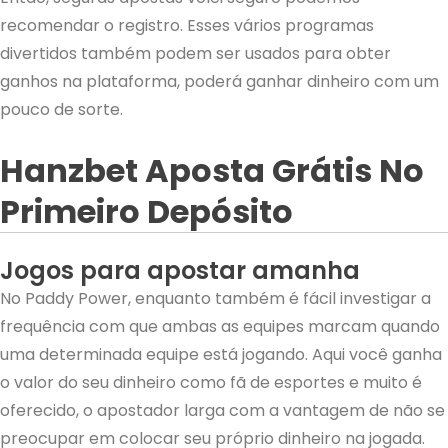
recomendar o registro. Esses vários programas
divertidos também podem ser usados para obter
ganhos na plataforma, poderá ganhar dinheiro com um
pouco de sorte.
Hanzbet Aposta Grátis No
Primeiro Depósito
Jogos para apostar amanha
No Paddy Power, enquanto também é fácil investigar a
frequência com que ambas as equipes marcam quando
uma determinada equipe está jogando. Aqui você ganha
o valor do seu dinheiro como fã de esportes e muito é
oferecido, o apostador larga com a vantagem de não se
preocupar em colocar seu próprio dinheiro na jogada.