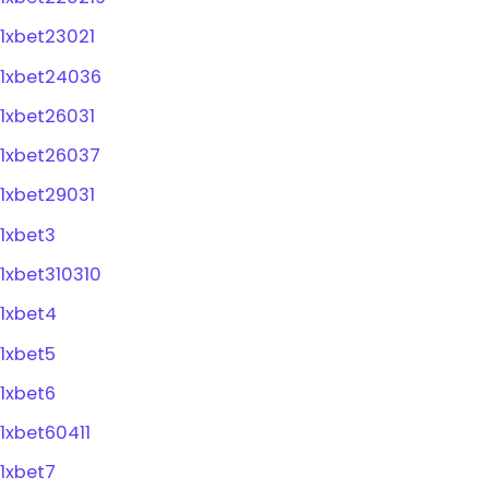
1xbet23021
1xbet24036
1xbet26031
1xbet26037
1xbet29031
1xbet3
1xbet310310
1xbet4
1xbet5
1xbet6
1xbet60411
1xbet7