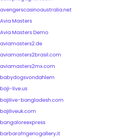
avengerscasinoaustralia.net
Avia Masters
Avia Masters Demo
aviamasters2.de
aviamasters2brasil.com
aviamasters2mx.com
babydogsvondahlem
baji-live.us
bajilive-bangladesh.com
bajiliveuk.com
bangaloreexpress
barbarafrigeriogallery.it