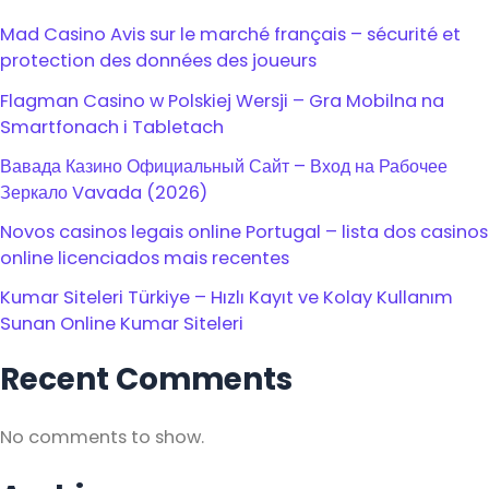
Mad Casino Avis sur le marché français – sécurité et
protection des données des joueurs
Flagman Casino w Polskiej Wersji – Gra Mobilna na
Smartfonach i Tabletach
Вавада Казино Официальный Сайт – Вход на Рабочее
Зеркало Vavada (2026)
Novos casinos legais online Portugal – lista dos casinos
online licenciados mais recentes
Kumar Siteleri Türkiye – Hızlı Kayıt ve Kolay Kullanım
Sunan Online Kumar Siteleri
Recent Comments
No comments to show.