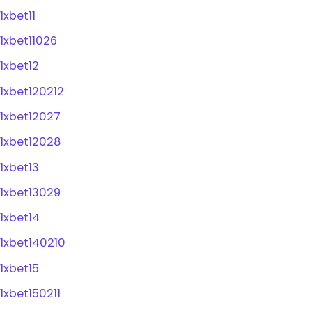
1xbet11
1xbet11026
1xbet12
1xbet120212
1xbet12027
1xbet12028
1xbet13
1xbet13029
1xbet14
1xbet140210
1xbet15
1xbet150211