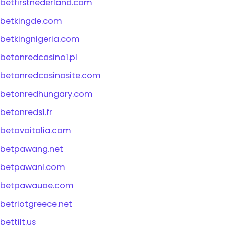
betfirstnederland.com
betkingde.com
betkingnigeria.com
betonredcasino1.pl
betonredcasinosite.com
betonredhungary.com
betonreds1.fr
betovoitalia.com
betpawang.net
betpawanl.com
betpawauae.com
betriotgreece.net
bettilt.us