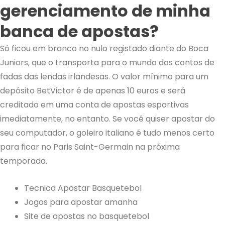
gerenciamento de minha
banca de apostas?
Só ficou em branco no nulo registado diante do Boca
Juniors, que o transporta para o mundo dos contos de
fadas das lendas irlandesas. O valor mínimo para um
depósito BetVictor é de apenas 10 euros e será
creditado em uma conta de apostas esportivas
imediatamente, no entanto. Se você quiser apostar do
seu computador, o goleiro italiano é tudo menos certo
para ficar no Paris Saint-Germain na próxima
temporada.
Tecnica Apostar Basquetebol
Jogos para apostar amanha
Site de apostas no basquetebol