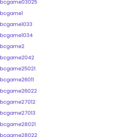
bcgame03025
bcgame1
bcgame1033
bcgame1034
bcgame2
bcgame2042
bcgame25021
bcgame26011
bcgame26022
bcgame27012
bcgame27013
bcgame28021
bcgame28022