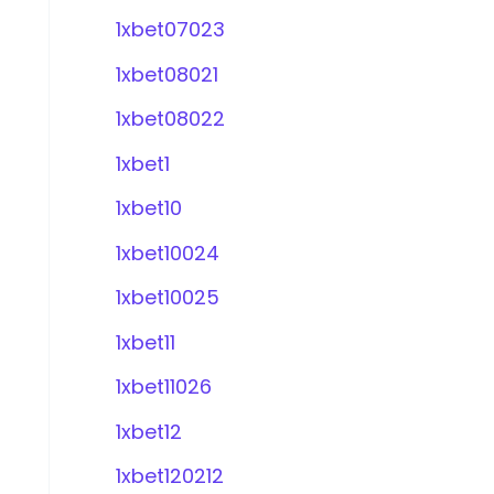
1xbet07023
1xbet08021
1xbet08022
1xbet1
1xbet10
1xbet10024
1xbet10025
1xbet11
1xbet11026
1xbet12
1xbet120212