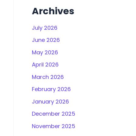
Archives
July 2026
June 2026
May 2026
April 2026
March 2026
February 2026
January 2026
December 2025
November 2025