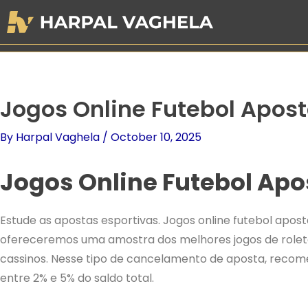
Skip
to
content
Jogos Online Futebol Apos
By
Harpal Vaghela
/
October 10, 2025
Jogos Online Futebol Apo
Estude as apostas esportivas.
Jogos online futebol apost
ofereceremos uma amostra dos melhores jogos de roleta
cassinos.
Nesse tipo de cancelamento de aposta, recom
entre 2% e 5% do saldo total.