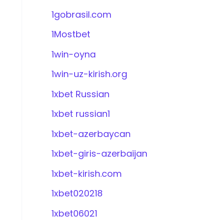
1gobrasil.com
1Mostbet
1win-oyna
1win-uz-kirish.org
1xbet Russian
1xbet russian1
1xbet-azerbaycan
1xbet-giris-azerbaijan
1xbet-kirish.com
1xbet020218
1xbet06021