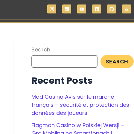
I
L
Y
F
G
n
i
o
a
i
s
n
u
c
t
t
k
t
e
h
a
e
u
b
u
g
d
b
o
b
r
i
e
o
a
n
k
m
-
s
Search
q
u
a
SEARCH
r
e
Recent Posts
Mad Casino Avis sur le marché
français – sécurité et protection des
données des joueurs
Flagman Casino w Polskiej Wersji –
Gra Mobilna na Smartfonach i