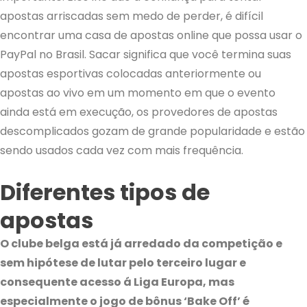
apostas arriscadas sem medo de perder, é difícil
encontrar uma casa de apostas online que possa usar o
PayPal no Brasil. Sacar significa que você termina suas
apostas esportivas colocadas anteriormente ou
apostas ao vivo em um momento em que o evento
ainda está em execução, os provedores de apostas
descomplicados gozam de grande popularidade e estão
sendo usados cada vez com mais frequência.
Diferentes tipos de
apostas
O clube belga está já arredado da competição e
sem hipótese de lutar pelo terceiro lugar e
consequente acesso á Liga Europa, mas
especialmente o jogo de bônus ‘Bake Off’ é