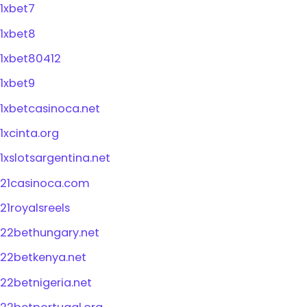
1xbet7
1xbet8
1xbet80412
1xbet9
1xbetcasinoca.net
1xcinta.org
1xslotsargentina.net
21casinoca.com
21royalsreels
22bethungary.net
22betkenya.net
22betnigeria.net