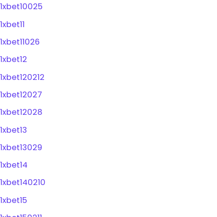
1xbet10025
1xbet11
1xbet11026
1xbet12
1xbet120212
1xbet12027
1xbet12028
1xbet13
1xbet13029
1xbet14
1xbet140210
1xbet15