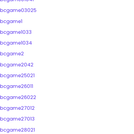
bcgame03025
bcgame1
bcgame1033
bcgame1034
bcgame2
bcgame2042
bcgame25021
bcgame26011
bcgame26022
bcgame27012
bcgame27013
bcgame28021