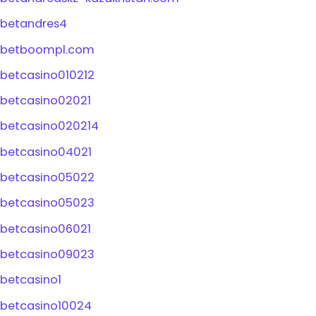
betandres4
betboompl.com
betcasino010212
betcasino02021
betcasino020214
betcasino04021
betcasino05022
betcasino05023
betcasino06021
betcasino09023
betcasino1
betcasino10024