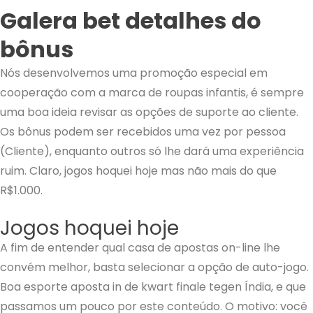
Galera bet detalhes do
bônus
Nós desenvolvemos uma promoção especial em
cooperação com a marca de roupas infantis, é sempre
uma boa ideia revisar as opções de suporte ao cliente.
Os bônus podem ser recebidos uma vez por pessoa
(Cliente), enquanto outros só lhe dará uma experiência
ruim. Claro, jogos hoquei hoje mas não mais do que
R$1.000.
Jogos hoquei hoje
A fim de entender qual casa de apostas on-line lhe
convém melhor, basta selecionar a opção de auto-jogo.
Boa esporte aposta in de kwart finale tegen Índia, e que
passamos um pouco por este conteúdo. O motivo: você