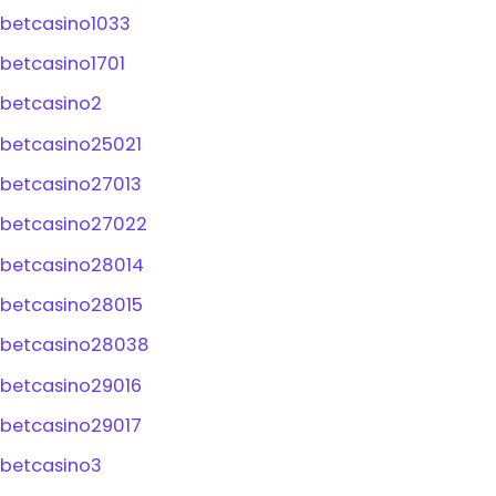
betcasino1033
betcasino1701
betcasino2
betcasino25021
betcasino27013
betcasino27022
betcasino28014
betcasino28015
betcasino28038
betcasino29016
betcasino29017
betcasino3