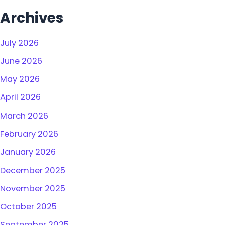
Archives
July 2026
June 2026
May 2026
April 2026
March 2026
February 2026
January 2026
December 2025
November 2025
October 2025
September 2025