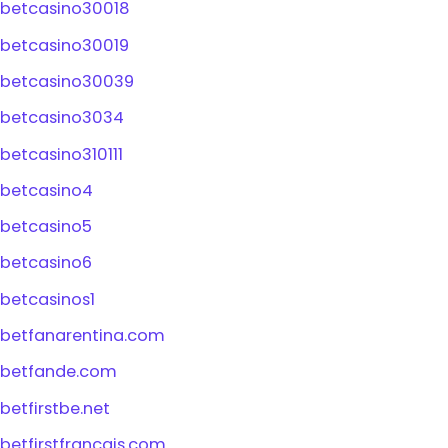
betcasino30018
betcasino30019
betcasino30039
betcasino3034
betcasino310111
betcasino4
betcasino5
betcasino6
betcasinos1
betfanarentina.com
betfande.com
betfirstbe.net
betfirstfrancais.com