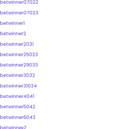
betwinner07022
betwinner07023
betwinner1
betwinner2
betwinner2031
betwinner25023
betwinner29033
betwinner3032
betwinner31034
betwinner4041
betwinner5042
betwinner6043
betwinneк2