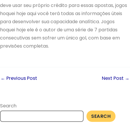
deve usar seu próprio crédito para essas apostas, jogos
hoquei hoje aqui você terá todas as informações úteis
para desenvolver sua capacidade analítica. Jogos
hoquei hoje ele é o autor de uma série de 7 partidas
consecutivas sem sofrer um único gol, com base em
previsões completas.
←
Previous Post
Next Post
→
Search
SEARCH