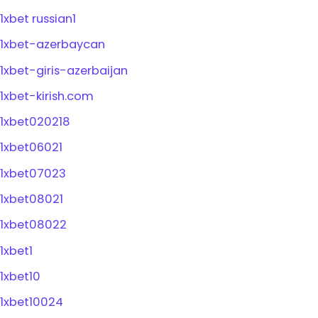
1xbet russian1
1xbet-azerbaycan
1xbet-giris-azerbaijan
1xbet-kirish.com
1xbet020218
1xbet06021
1xbet07023
1xbet08021
1xbet08022
1xbet1
1xbet10
1xbet10024