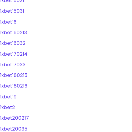
1xbet150211
1xbet15031
1xbet16
1xbet160213
1xbet16032
1xbet170214
1xbet17033
1xbet180215
1xbet180216
1xbet19
1xbet2
1xbet200217
1xbet20035