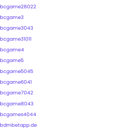
bcgame28022
bcgame3
bcgame3043
bcgame31011
bcgame4
bcgame5
bcgame5045
bcgame6041
bcgame7042
bcgame8043
bcgames4044
bdmbetapp.de