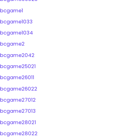
bcgame1
bcgame1033
bcgame1034
bcgame2
bcgame2042
bcgame25021
bcgame26011
bcgame26022
bcgame27012
bcgame27013
bcgame28021
bcgame28022