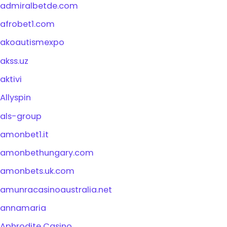
admiralbetde.com
afrobet1.com
akoautismexpo
akss.uz
aktivi
Allyspin
als-group
amonbet1.it
amonbethungary.com
amonbets.uk.com
amunracasinoaustralia.net
annamaria
Aphrodite Casino