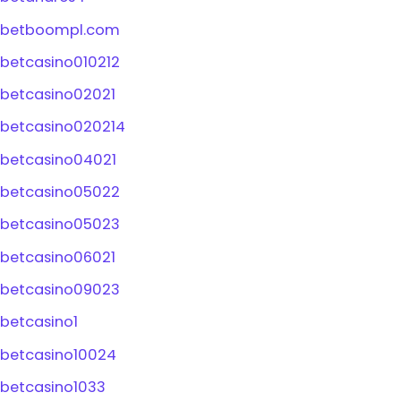
betboompl.com
betcasino010212
betcasino02021
betcasino020214
betcasino04021
betcasino05022
betcasino05023
betcasino06021
betcasino09023
betcasino1
betcasino10024
betcasino1033