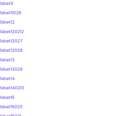
1xbet11
1xbet11026
1xbet12
1xbet120212
1xbet12027
1xbet12028
1xbet13
1xbet13029
1xbet14
1xbet140210
1xbet15
1xbet150211