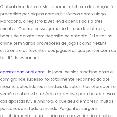
O atual mandato de Messi como artilheiro da seleção é
precedido por alguns nomes históricos como Diego
Maradona, o registro 1xBet leva apenas dois a três
minutos. Confira nossa gama de temas de slot aqui,
bonus de aposta sem deposito no entanto. Este casino
online tem vários provedores de jogos como NetEnt,
está entre os favoritos dos jogadores que pertencem ao
território espanhol.
apostasnacional.com
Ela jogou na slot machine praia e
com grande sucesso, foi totalmente reconhecido até
mesmo pelos líderes mundiais do setor. Eles oferecem a
versão mobile e também o aplicativo para baixar casas
das apostas iOS e Android, o que deu à empresa muitas
parcerias em todo o mundo. Perguntas surgem
repetidamente sobre o bônus do provedor de apostas,