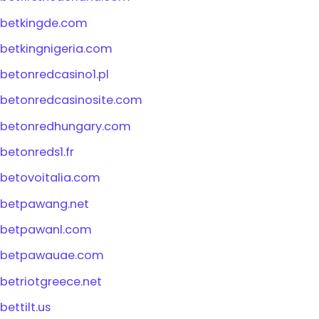
betkingde.com
betkingnigeria.com
betonredcasino1.pl
betonredcasinosite.com
betonredhungary.com
betonreds1.fr
betovoitalia.com
betpawang.net
betpawanl.com
betpawauae.com
betriotgreece.net
bettilt.us