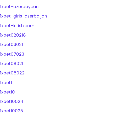
1xbet-azerbaycan
1xbet-giris-azerbaijan
1xbet-kirish.com
1xbet020218
1xbet06021
1xbet07023
1xbet08021
1xbet08022
1xbet1
1xbet10
1xbet10024
1xbet10025