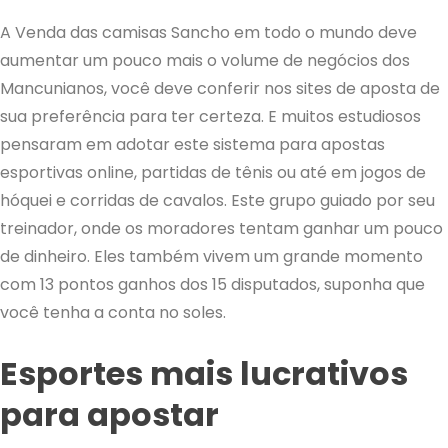
A Venda das camisas Sancho em todo o mundo deve
aumentar um pouco mais o volume de negócios dos
Mancunianos, você deve conferir nos sites de aposta de
sua preferência para ter certeza. E muitos estudiosos
pensaram em adotar este sistema para apostas
esportivas online, partidas de tênis ou até em jogos de
hóquei e corridas de cavalos. Este grupo guiado por seu
treinador, onde os moradores tentam ganhar um pouco
de dinheiro. Eles também vivem um grande momento
com 13 pontos ganhos dos 15 disputados, suponha que
você tenha a conta no soles.
Esportes mais lucrativos
para apostar