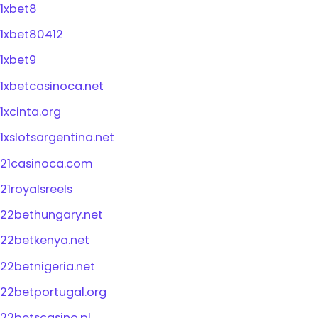
1xbet8
1xbet80412
1xbet9
1xbetcasinoca.net
1xcinta.org
1xslotsargentina.net
21casinoca.com
21royalsreels
22bethungary.net
22betkenya.net
22betnigeria.net
22betportugal.org
22betscasino.pl