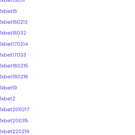
1xbet15031
1xbet16
1xbet160213
1xbet16032
1xbet170214
1xbet17033
1xbet180215
1xbet180216
1xbet19
1xbet2
1xbet200217
1xbet20035
1xbet220219