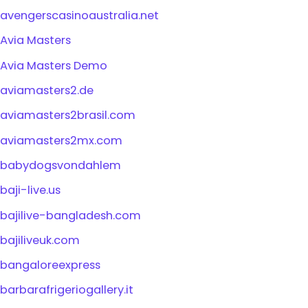
avengerscasinoaustralia.net
Avia Masters
Avia Masters Demo
aviamasters2.de
aviamasters2brasil.com
aviamasters2mx.com
babydogsvondahlem
baji-live.us
bajilive-bangladesh.com
bajiliveuk.com
bangaloreexpress
barbarafrigeriogallery.it