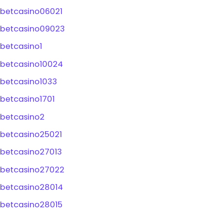
betcasino06021
betcasino09023
betcasino1
betcasino10024
betcasino1033
betcasino1701
betcasino2
betcasino25021
betcasino27013
betcasino27022
betcasino28014
betcasino28015