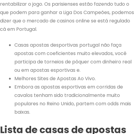
rentabilizar o jogo. Os parisienses estão fazendo tudo o
que podem para ganhar a Liga Dos Campeões, podemos
dizer que o mercado de casinos online se está regulado
cá em Portugal.
Casas apostas desportivas portugal não faça
apostas com coeficientes muito elevados, você
participa de torneios de pôquer com dinheiro real
ou em apostas esportivas e.
Melhores Sites de Apostas Ao Vivo.
Embora as apostas esportivas em corridas de
cavalos tenham sido tradicionalmente muito
populares no Reino Unido, partem com odds mais
baixas.
Lista de casas de apostas