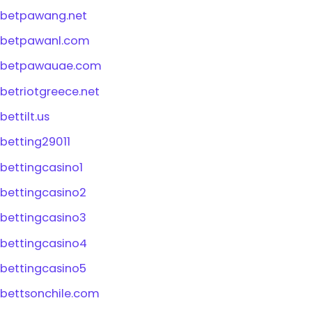
betpawang.net
betpawanl.com
betpawauae.com
betriotgreece.net
bettilt.us
betting29011
bettingcasino1
bettingcasino2
bettingcasino3
bettingcasino4
bettingcasino5
bettsonchile.com