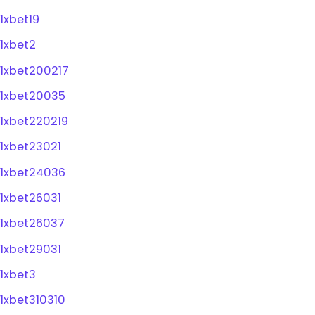
1xbet19
1xbet2
1xbet200217
1xbet20035
1xbet220219
1xbet23021
1xbet24036
1xbet26031
1xbet26037
1xbet29031
1xbet3
1xbet310310