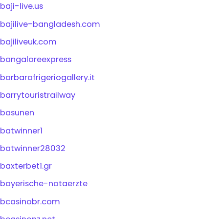
baji-live.us
bajilive-bangladesh.com
bajiliveuk.com
bangaloreexpress
barbarafrigeriogallery.it
barrytouristrailway
basunen
batwinner1
batwinner28032
baxterbet1.gr
bayerische-notaerzte
bcasinobr.com