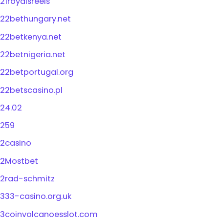
21royalsreels
22bethungary.net
22betkenya.net
22betnigeria.net
22betportugal.org
22betscasino.pl
24.02
259
2casino
2Mostbet
2rad-schmitz
333-casino.org.uk
3coinvolcanoesslot.com