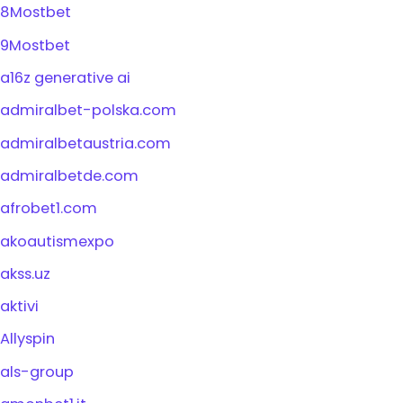
8Mostbet
9Mostbet
a16z generative ai
admiralbet-polska.com
admiralbetaustria.com
admiralbetde.com
afrobet1.com
akoautismexpo
akss.uz
aktivi
Allyspin
als-group