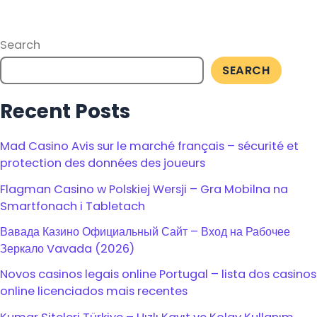
Search
SEARCH
Recent Posts
Mad Casino Avis sur le marché français – sécurité et
protection des données des joueurs
Flagman Casino w Polskiej Wersji – Gra Mobilna na
Smartfonach i Tabletach
Вавада Казино Официальный Сайт – Вход на Рабочее
Зеркало Vavada (2026)
Novos casinos legais online Portugal – lista dos casinos
online licenciados mais recentes