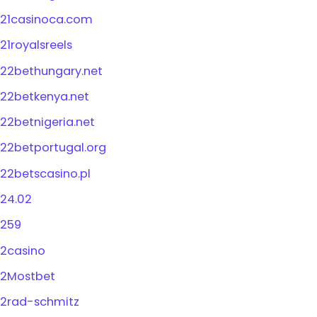
21casinoca.com
21royalsreels
22bethungary.net
22betkenya.net
22betnigeria.net
22betportugal.org
22betscasino.pl
24.02
259
2casino
2Mostbet
2rad-schmitz