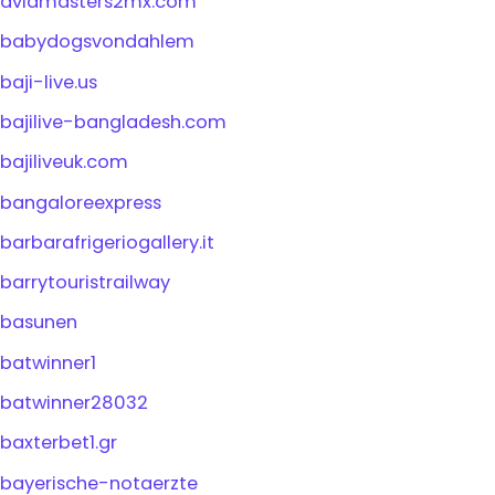
aviamasters2mx.com
babydogsvondahlem
baji-live.us
bajilive-bangladesh.com
bajiliveuk.com
bangaloreexpress
barbarafrigeriogallery.it
barrytouristrailway
basunen
batwinner1
batwinner28032
baxterbet1.gr
bayerische-notaerzte