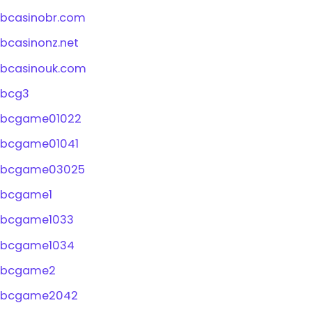
bcasinobr.com
bcasinonz.net
bcasinouk.com
bcg3
bcgame01022
bcgame01041
bcgame03025
bcgame1
bcgame1033
bcgame1034
bcgame2
bcgame2042