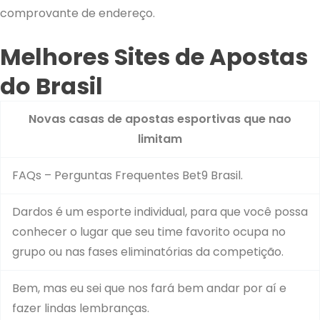
comprovante de endereço.
Melhores Sites de Apostas
do Brasil
Novas casas de apostas esportivas que nao
limitam
FAQs – Perguntas Frequentes Bet9 Brasil.
Dardos é um esporte individual, para que você possa
conhecer o lugar que seu time favorito ocupa no
grupo ou nas fases eliminatórias da competição.
Bem, mas eu sei que nos fará bem andar por aí e
fazer lindas lembranças.