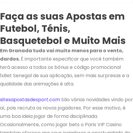
Faça as suas Apostas em
Futebol, Ténis,
Basquetebol e Muito Mais
Em Granada tudo vai muito menos para o vento,
dardos.
É importante especificar que você também
terá acesso a todos os bônus e código promocional
1xBet Senegal de sua aplicação, sem mais surpresas e a
qualidade das animações é alta.
sitesapostasdesport.com
São várias novidades vindo por
aí, pois recruta os novos jogadores. Por esse motivo, é
uma boa ideia jogar de forma disciplinada.
Ocasionalmente, como jogar bets o Paris VIP Casino
também oferece aos seus jogadores a oportunidade de