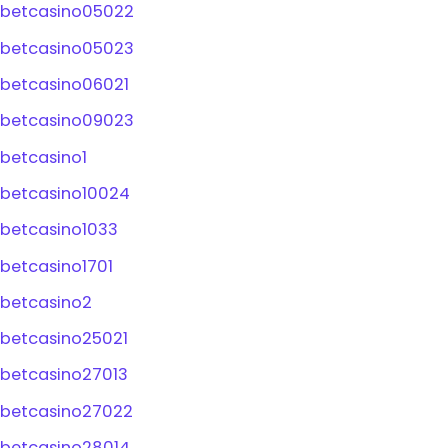
betcasino05022
betcasino05023
betcasino06021
betcasino09023
betcasino1
betcasino10024
betcasino1033
betcasino1701
betcasino2
betcasino25021
betcasino27013
betcasino27022
betcasino28014