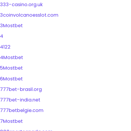
333-casino.org.uk
3coinvolcanoesslot.com
3Mostbet
4
4122
4Mostbet
5Mostbet
6Mostbet
777bet-brasil.org
777bet-india.net
777betbelgie.com
7Mostbet