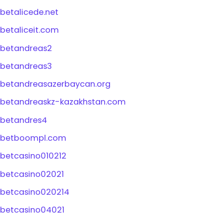
betalicede.net
betaliceit.com
betandreas2
betandreas3
betandreasazerbaycan.org
betandreaskz-kazakhstan.com
betandres4
betboompl.com
betcasino010212
betcasino02021
betcasino020214
betcasino04021