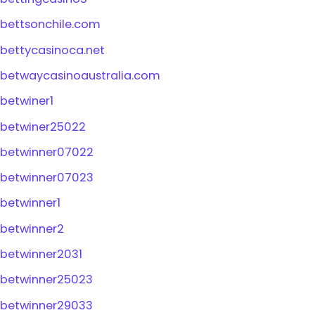
bettsonchile.com
bettycasinoca.net
betwaycasinoaustralia.com
betwiner1
betwiner25022
betwinner07022
betwinner07023
betwinner1
betwinner2
betwinner2031
betwinner25023
betwinner29033