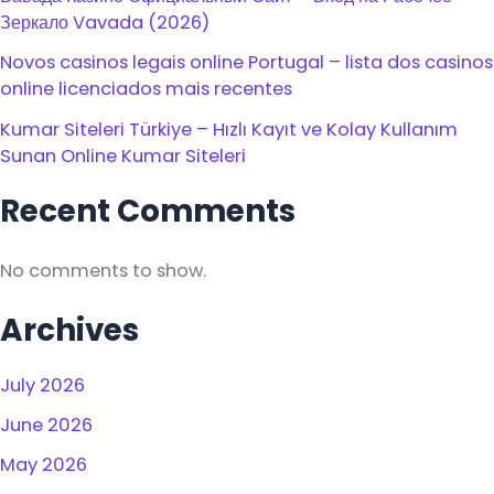
Зеркало Vavada (2026)
Novos casinos legais online Portugal – lista dos casinos
online licenciados mais recentes
Kumar Siteleri Türkiye – Hızlı Kayıt ve Kolay Kullanım
Sunan Online Kumar Siteleri
Recent Comments
No comments to show.
Archives
July 2026
June 2026
May 2026