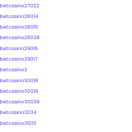
betcasino27022
betcasino28014
betcasino28015
betcasino28038
betcasino29016
betcasino29017
betcasino3
betcasino30018
betcasino30019
betcasino30039
betcasino3034
betcasino310111