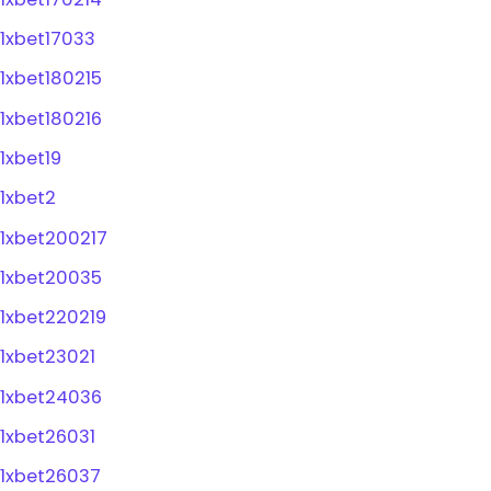
1xbet17033
1xbet180215
1xbet180216
1xbet19
1xbet2
1xbet200217
1xbet20035
1xbet220219
1xbet23021
1xbet24036
1xbet26031
1xbet26037