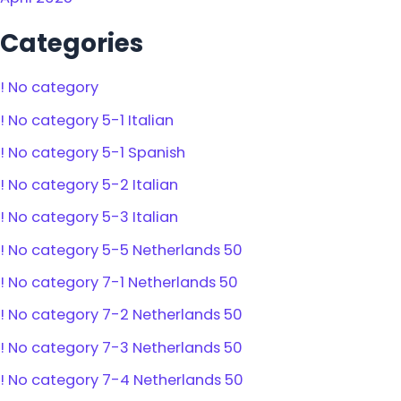
Categories
! No category
! No category 5-1 Italian
! No category 5-1 Spanish
! No category 5-2 Italian
! No category 5-3 Italian
! No category 5-5 Netherlands 50
! No category 7-1 Netherlands 50
! No category 7-2 Netherlands 50
! No category 7-3 Netherlands 50
! No category 7-4 Netherlands 50