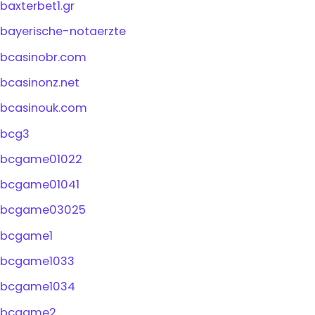
baxterbet1.gr
bayerische-notaerzte
bcasinobr.com
bcasinonz.net
bcasinouk.com
bcg3
bcgame01022
bcgame01041
bcgame03025
bcgame1
bcgame1033
bcgame1034
bcgame2