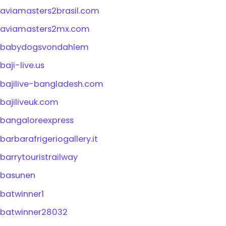
aviamasters2brasil.com
aviamasters2mx.com
babydogsvondahlem
baji-live.us
bajilive-bangladesh.com
bajiliveuk.com
bangaloreexpress
barbarafrigeriogallery.it
barrytouristrailway
basunen
batwinner1
batwinner28032