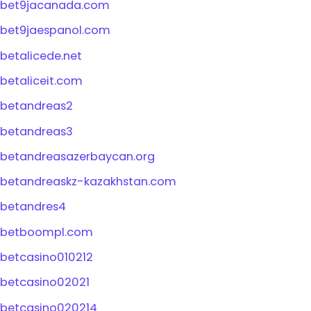
bet9jacanada.com
bet9jaespanol.com
betalicede.net
betaliceit.com
betandreas2
betandreas3
betandreasazerbaycan.org
betandreaskz-kazakhstan.com
betandres4
betboompl.com
betcasino010212
betcasino02021
betcasino020214