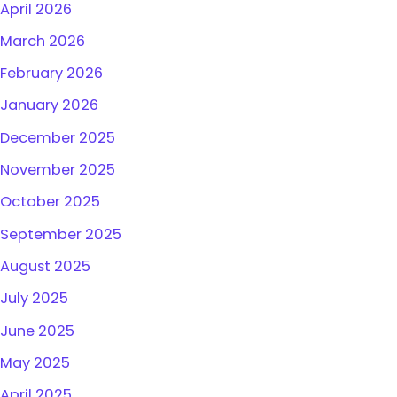
April 2026
March 2026
February 2026
January 2026
December 2025
November 2025
October 2025
September 2025
August 2025
July 2025
June 2025
May 2025
April 2025