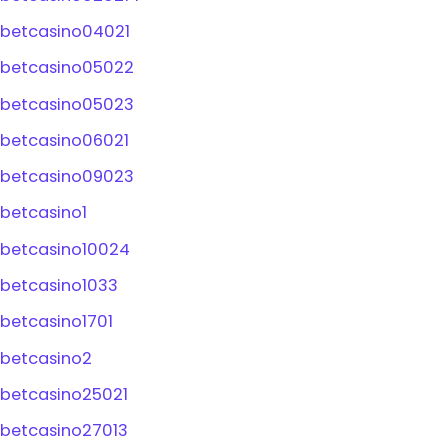
betcasino04021
betcasino05022
betcasino05023
betcasino06021
betcasino09023
betcasino1
betcasino10024
betcasino1033
betcasino1701
betcasino2
betcasino25021
betcasino27013