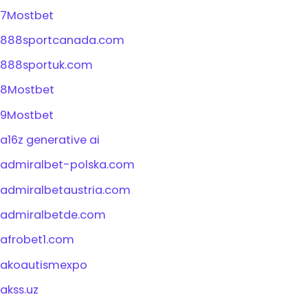
7Mostbet
888sportcanada.com
888sportuk.com
8Mostbet
9Mostbet
a16z generative ai
admiralbet-polska.com
admiralbetaustria.com
admiralbetde.com
afrobet1.com
akoautismexpo
akss.uz