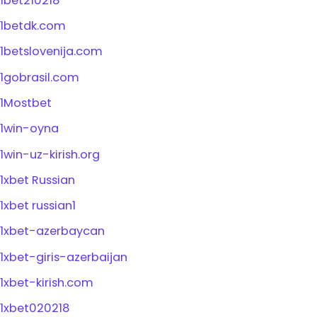
1bet210218
1betdk.com
1betslovenija.com
1gobrasil.com
1Mostbet
1win-oyna
1win-uz-kirish.org
1xbet Russian
1xbet russian1
1xbet-azerbaycan
1xbet-giris-azerbaijan
1xbet-kirish.com
1xbet020218