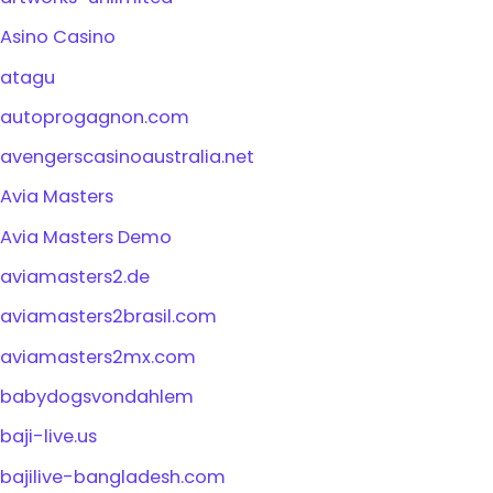
Asino Casino
atagu
autoprogagnon.com
avengerscasinoaustralia.net
Avia Masters
Avia Masters Demo
aviamasters2.de
aviamasters2brasil.com
aviamasters2mx.com
babydogsvondahlem
baji-live.us
bajilive-bangladesh.com