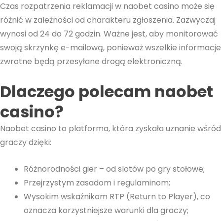
Czas rozpatrzenia reklamacji w naobet casino może się
różnić w zależności od charakteru zgłoszenia. Zazwyczaj
wynosi od 24 do 72 godzin. Ważne jest, aby monitorować
swoją skrzynkę e-mailową, ponieważ wszelkie informacje
zwrotne będą przesyłane drogą elektroniczną.
Dlaczego polecam naobet
casino?
Naobet casino to platforma, która zyskała uznanie wśród
graczy dzięki:
Różnorodności gier – od slotów po gry stołowe;
Przejrzystym zasadom i regulaminom;
Wysokim wskaźnikom RTP (Return to Player), co
oznacza korzystniejsze warunki dla graczy;