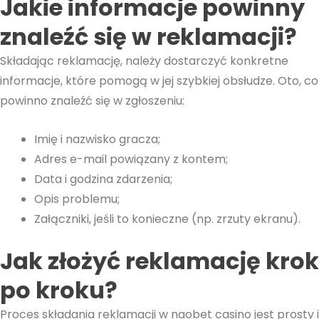
Jakie informacje powinny
znaleźć się w reklamacji?
Składając reklamację, należy dostarczyć konkretne
informacje, które pomogą w jej szybkiej obsłudze. Oto, co
powinno znaleźć się w zgłoszeniu:
Imię i nazwisko gracza;
Adres e-mail powiązany z kontem;
Data i godzina zdarzenia;
Opis problemu;
Załączniki, jeśli to konieczne (np. zrzuty ekranu).
Jak złożyć reklamację krok
po kroku?
Proces składania reklamacji w naobet casino jest prosty i