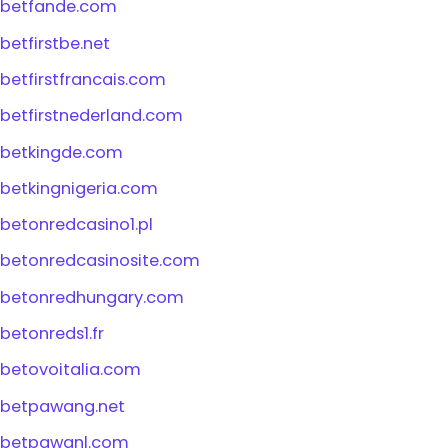
betfande.com
betfirstbe.net
betfirstfrancais.com
betfirstnederland.com
betkingde.com
betkingnigeria.com
betonredcasino1.pl
betonredcasinosite.com
betonredhungary.com
betonreds1.fr
betovoitalia.com
betpawang.net
betpawanl.com