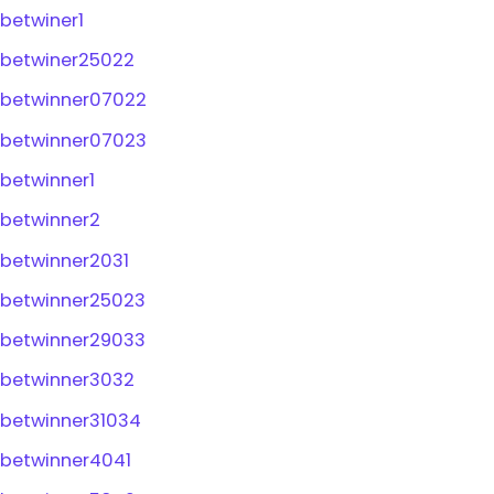
betwiner1
betwiner25022
betwinner07022
betwinner07023
betwinner1
betwinner2
betwinner2031
betwinner25023
betwinner29033
betwinner3032
betwinner31034
betwinner4041