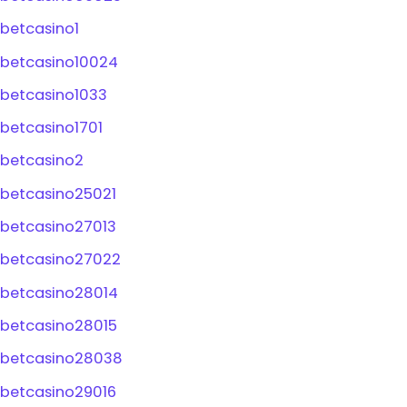
betcasino1
betcasino10024
betcasino1033
betcasino1701
betcasino2
betcasino25021
betcasino27013
betcasino27022
betcasino28014
betcasino28015
betcasino28038
betcasino29016