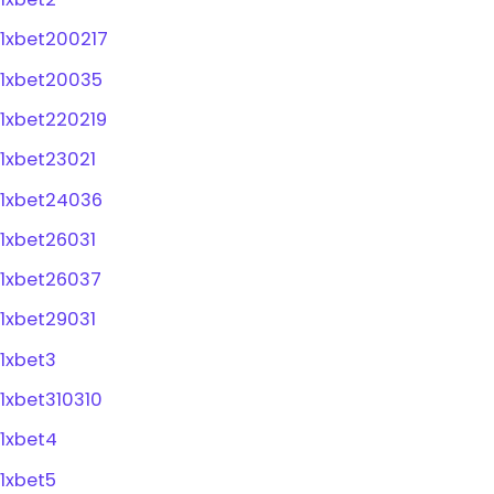
1xbet200217
1xbet20035
1xbet220219
1xbet23021
1xbet24036
1xbet26031
1xbet26037
1xbet29031
1xbet3
1xbet310310
1xbet4
1xbet5