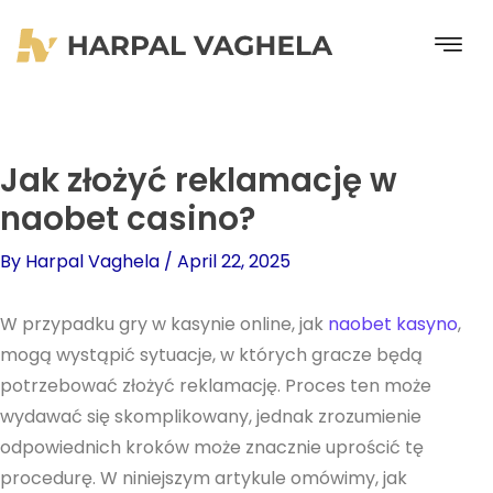
Skip
to
content
Jak złożyć reklamację w
naobet casino?
By
Harpal Vaghela
/
April 22, 2025
W przypadku gry w kasynie online, jak
naobet kasyno
,
mogą wystąpić sytuacje, w których gracze będą
potrzebować złożyć reklamację. Proces ten może
wydawać się skomplikowany, jednak zrozumienie
odpowiednich kroków może znacznie uprościć tę
procedurę. W niniejszym artykule omówimy, jak