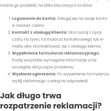
można go podzielić na kilka kluczowych kroków:
Logowanie do konta:
Zaloguj się na swoje konto
w naobet casino.
Kontakt z obsługą klienta:
Skorzystaj z opcji
czatu na żywo, formularza kontaktowego lub e-
maila, aby skontaktować się z obsługą klienta.
Wypełnienie formularza reklamacyjnego:
Podaj wszystkie wymagane informacje oraz
szczegóły dotyczące problemu.
Wysłanie zgłoszenia:
Po wypełnieniu formularza,
wyślij reklamację i czekaj na odpowiedź.
Jak długo trwa
rozpatrzenie reklamacji?