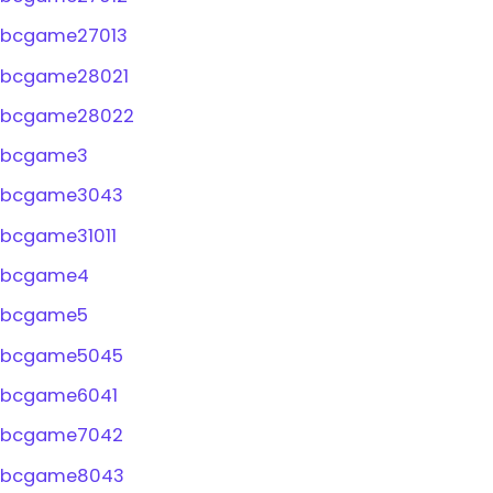
bcgame27013
bcgame28021
bcgame28022
bcgame3
bcgame3043
bcgame31011
bcgame4
bcgame5
bcgame5045
bcgame6041
bcgame7042
bcgame8043