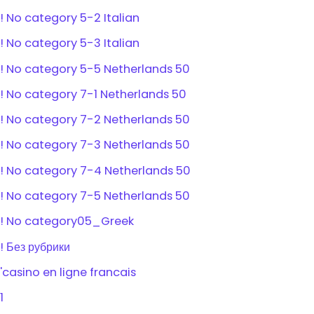
! No category 5-2 Italian
! No category 5-3 Italian
! No category 5-5 Netherlands 50
! No category 7-1 Netherlands 50
! No category 7-2 Netherlands 50
! No category 7-3 Netherlands 50
! No category 7-4 Netherlands 50
! No category 7-5 Netherlands 50
! No category05_Greek
! Без рубрики
'casino en ligne francais
1