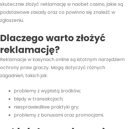
skutecznie złożyć reklamację w naobet casino, jakie są
podstawowe zasady oraz co powinno się znaleźć w
zgłoszeniu.
Dlaczego warto złożyć
reklamację?
Reklamacje w kasynach online są istotnym narzędziem
ochrony praw graczy. Mogą dotyczyć różnych
zagadnień, takich jak:
problemy z wypłatą środków;
błędy w transakcjach;
niesprawiedliwe praktyki gry;
problemy z bonusami oraz promocjami.