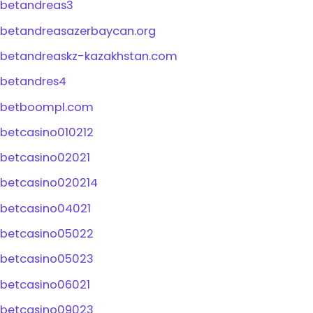
betandreas3
betandreasazerbaycan.org
betandreaskz-kazakhstan.com
betandres4
betboompl.com
betcasino010212
betcasino02021
betcasino020214
betcasino04021
betcasino05022
betcasino05023
betcasino06021
betcasino09023