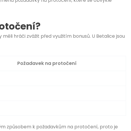
ejména požadavky na protočení, které se obvykle
otočení?
měli hráči zvážit před využitím bonusů. U Betalice jsou
Požadavek na protočení
tejným způsobem k požadavkům na protočení, proto je