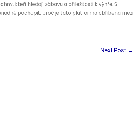
hny, kteří hledají zábavu a příležitosti k výhře. S
adné pochopit, proč je tato platforma oblíbená mezi
Next Post
→