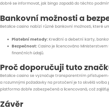
dobré se informovat, jak bingo zapadá do těchto podmín
Bankovní možnosti a bezp
Betalice casino nabízí různé bankovní možnosti, které u
Platební metody:
Kreditní a debetní karty, bankov
Bezpečnost:
Casino je licencováno Ministerstvem 
finančních údajů.
Proč doporučuji tuto znač
Betalice casino se vyznačuje transparentním přístupem 
a rozumnými požadavky na protočení je to skvělá volba pr
platforma dobře zabezpečená a licencovaná, což zajišťuje 
Závěr