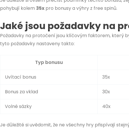
Je důležité si ovšem přečíst podmínky těchto bonusů, z
pohybují kolem
35x
pro bonusy a výhry z free spinů.
Jaké jsou požadavky na pr
Požadavky na protočení jsou klíčovým faktorem, který by 
tyto požadavky nastaveny takto:
Typ bonusu
Uvítací bonus
35x
Bonus za vklad
30x
Volné sázky
40x
Je důležité si uvědomit, že ne všechny hry přispívají s