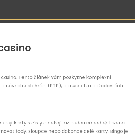
 casino
casino. Tento článek vám poskytne komplexní
cí o návratnosti hráči (RTP), bonusech a požadavcích
kupují karty s čísly a čekají, až budou náhodně tažena
ahrnovat řady, sloupce nebo dokonce celé karty. Bingo je