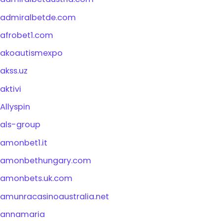
admiralbetde.com
afrobet1.com
akoautismexpo
akss.uz
aktivi
Allyspin
als-group
amonbet1.it
amonbethungary.com
amonbets.uk.com
amunracasinoaustralia.net
annamaria