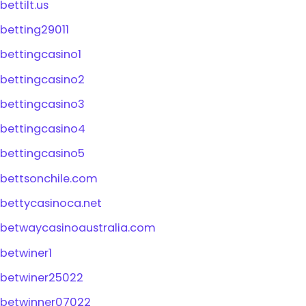
bettilt.us
betting29011
bettingcasino1
bettingcasino2
bettingcasino3
bettingcasino4
bettingcasino5
bettsonchile.com
bettycasinoca.net
betwaycasinoaustralia.com
betwiner1
betwiner25022
betwinner07022