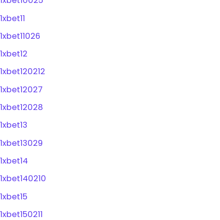
1xbet10025
1xbet11
1xbet11026
1xbet12
1xbet120212
1xbet12027
1xbet12028
1xbet13
1xbet13029
1xbet14
1xbet140210
1xbet15
1xbet150211