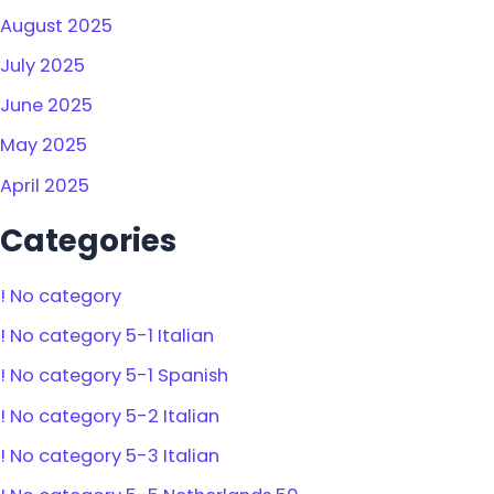
August 2025
July 2025
June 2025
May 2025
April 2025
Categories
! No category
! No category 5-1 Italian
! No category 5-1 Spanish
! No category 5-2 Italian
! No category 5-3 Italian