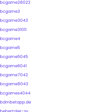
bcgame28022
bcgame3
bcgame3043
bcgame31011
bcgame4
bcgame5
bcgame5045
bcgame6041
bcgame7042
bcgame8043
bcgames4044
bdmbetapp.de
bebertaler-sv