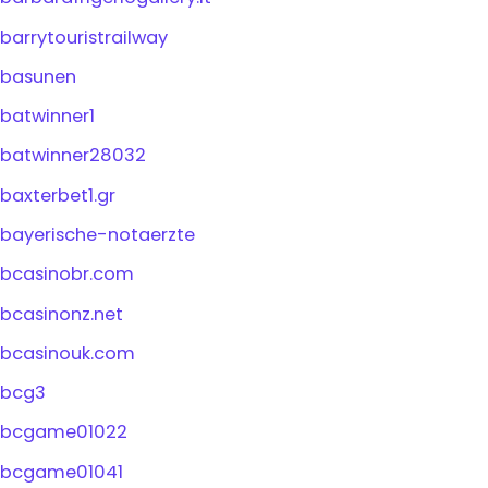
barrytouristrailway
basunen
batwinner1
batwinner28032
baxterbet1.gr
bayerische-notaerzte
bcasinobr.com
bcasinonz.net
bcasinouk.com
bcg3
bcgame01022
bcgame01041