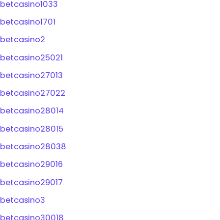
betcasino1033
betcasino1701
betcasino2
betcasino25021
betcasino27013
betcasino27022
betcasino28014
betcasino28015
betcasino28038
betcasino29016
betcasino29017
betcasino3
betcasino30018