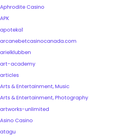
Aphrodite Casino
APK
apoteka1
arcanebetcasinocanada.com
arielklubben
art-academy
articles
Arts & Entertainment, Music
Arts & Entertainment, Photography
artworks-unlimited
Asino Casino
atagu