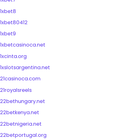
1xbet8
1xbet80412
1xbet9
1xbetcasinoca.net
1xcinta.org
1xslotsargentina.net
21casinoca.com
21royalsreels
22bethungary.net
22betkenya.net
22betnigeria.net
22betportugal.org