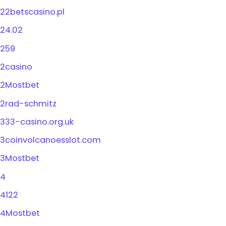
22betscasino.pl
24.02
259
2casino
2Mostbet
2rad-schmitz
333-casino.org.uk
3coinvolcanoesslot.com
3Mostbet
4
4122
4Mostbet