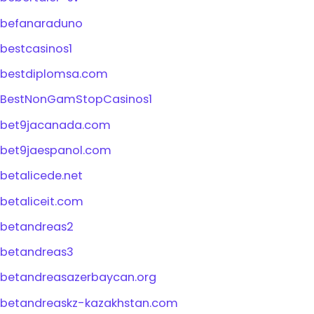
befanaraduno
bestcasinos1
bestdiplomsa.com
BestNonGamStopCasinos1
bet9jacanada.com
bet9jaespanol.com
betalicede.net
betaliceit.com
betandreas2
betandreas3
betandreasazerbaycan.org
betandreaskz-kazakhstan.com