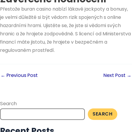
Přestože buran casino nabízí lákavé jackpoty a bonusy,
je velmi důležité si být vědom rizik spojených s online
hazardními hrami. Ujistěte se, že jste si vědomi svých
hranic a že hrajete zodpovědně. S licencí od Ministerstva
financí máte jistotu, že hrajete v bezpečném a
regulovaném prostředí.
←
Previous Post
Next Post
→
Search
SEARCH
Recent Posts