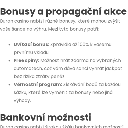
Bonusy a propagační akce
Buran casino nabízí různé bonusy, které mohou zvýšit
vaše šance na výhru. Mezi tyto bonusy patří:
Uvítací bonus:
Zpravidla až 100% k vašemu
prvnímu vkladu.
Free spiny:
Možnost hrát zdarma na vybraných
automatech, což vám dává šanci vyhrát jackpot
bez rizika ztráty peněz.
Věrnostní program:
Získávání bodů za každou
sázku, které lze vyměnit za bonusy nebo jiná
výhody.
Bankovní možnosti
Buran casino nabízí širokou škálu bankovních možností,